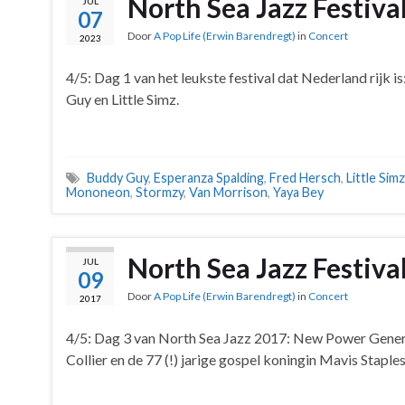
North Sea Jazz Festiva
JUL
07
Door
A Pop Life (Erwin Barendregt)
in
Concert
2023
4/5: Dag 1 van het leukste festival dat Nederland rijk 
Guy en Little Simz.
Buddy Guy
,
Esperanza Spalding
,
Fred Hersch
,
Little Simz
Mononeon
,
Stormzy
,
Van Morrison
,
Yaya Bey
North Sea Jazz Festiva
JUL
09
Door
A Pop Life (Erwin Barendregt)
in
Concert
2017
4/5: Dag 3 van North Sea Jazz 2017: New Power Gener
Collier en de 77 (!) jarige gospel koningin Mavis Stapl