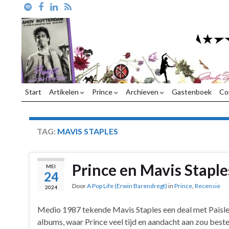
Start
Artikelen
Prince
Archieven
Gastenboek
Co
TAG:
MAVIS STAPLES
Prince en Mavis Staple
MEI
24
Door
A Pop Life (Erwin Barendregt)
in
Prince
,
Recensie
2024
Medio 1987 tekende Mavis Staples een deal met Paisle
albums, waar Prince veel tijd en aandacht aan zou best