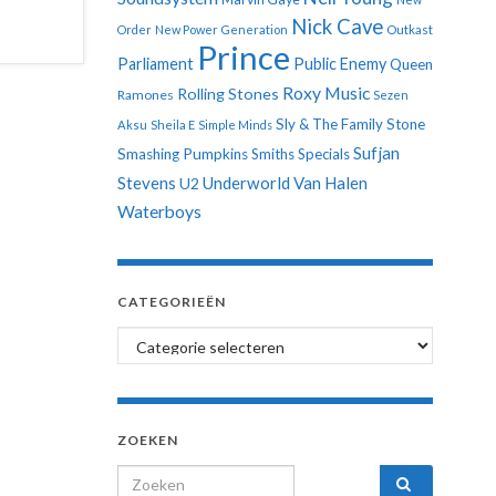
Nick Cave
Order
New Power Generation
Outkast
Prince
Parliament
Public Enemy
Queen
Roxy Music
Rolling Stones
Ramones
Sezen
Sly & The Family Stone
Aksu
Sheila E
Simple Minds
Sufjan
Smashing Pumpkins
Smiths
Specials
Stevens
Underworld
Van Halen
U2
Waterboys
CATEGORIEËN
Categorieën
ZOEKEN
Search for: