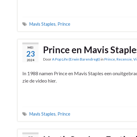
Mavis Staples
,
Prince
Prince en Mavis Staples
MEI
23
Door
A Pop Life (Erwin Barendregt)
in
Prince
,
Recensie
,
V
2024
In 1988 namen Prince en Mavis Staples een onuitgebrac
zie de video hier.
Mavis Staples
,
Prince