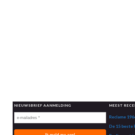
NIEUWSBRIEF AANMELDING
MEEST RECE
Reclame 1966
De 15 beste R