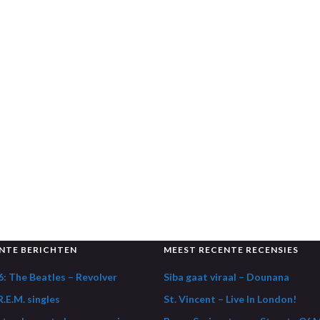
NTE BERICHTEN
MEEST RECENTE RECENSIES
: The Beatles – Revolver
Siba gaat viraal – Dounana
.E.M. singles
St. Vincent – Live In London!