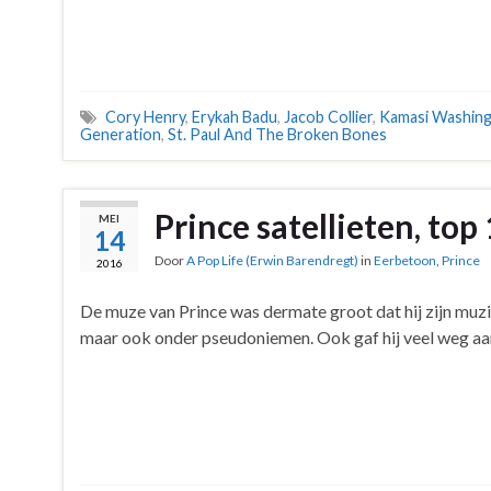
Cory Henry
,
Erykah Badu
,
Jacob Collier
,
Kamasi Washin
Generation
,
St. Paul And The Broken Bones
Prince satellieten, top
MEI
14
Door
A Pop Life (Erwin Barendregt)
in
Eerbetoon
,
Prince
2016
De muze van Prince was dermate groot dat hij zijn muzie
maar ook onder pseudoniemen. Ook gaf hij veel weg aan