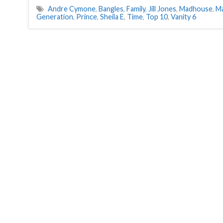
Andre Cymone
,
Bangles
,
Family
,
Jill Jones
,
Madhouse
,
Ma
Generation
,
Prince
,
Sheila E
,
Time
,
Top 10
,
Vanity 6