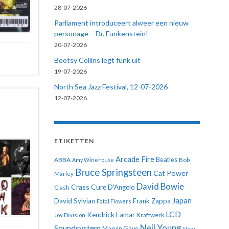
28-07-2026
Parliament introduceert alweer een nieuw
personage – Dr. Funkenstein!
20-07-2026
Bootsy Collins legt funk uit
19-07-2026
North Sea Jazz Festival, 12-07-2026
12-07-2026
ETIKETTEN
Arcade Fire
ABBA
Beatles
Amy Winehouse
Bob
Bruce Springsteen
Cat Power
Marley
David Bowie
Crass
Cure
D'Angelo
Clash
Japan
David Sylvian
Frank Zappa
Fatal Flowers
LCD
Kendrick Lamar
Kraftwerk
Joy Division
Neil Young
Soundsystem
Marvin Gaye
New