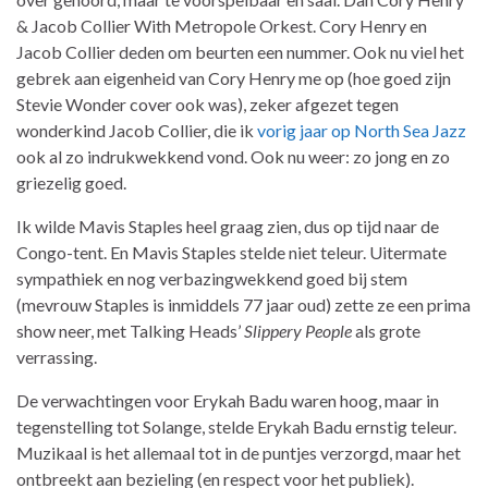
& Jacob Collier With Metropole Orkest. Cory Henry en
Jacob Collier deden om beurten een nummer. Ook nu viel het
gebrek aan eigenheid van Cory Henry me op (hoe goed zijn
Stevie Wonder cover ook was), zeker afgezet tegen
wonderkind Jacob Collier, die ik
vorig jaar op North Sea Jazz
ook al zo indrukwekkend vond. Ook nu weer: zo jong en zo
griezelig goed.
Ik wilde Mavis Staples heel graag zien, dus op tijd naar de
Congo-tent. En Mavis Staples stelde niet teleur. Uitermate
sympathiek en nog verbazingwekkend goed bij stem
(mevrouw Staples is inmiddels 77 jaar oud) zette ze een prima
show neer, met Talking Heads’
Slippery People
als grote
verrassing.
De verwachtingen voor Erykah Badu waren hoog, maar in
tegenstelling tot Solange, stelde Erykah Badu ernstig teleur.
Muzikaal is het allemaal tot in de puntjes verzorgd, maar het
ontbreekt aan bezieling (en respect voor het publiek).