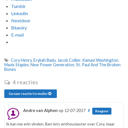
Tumblr
LinkedIn
Nextdoor
Bluesky
E-mail
Cory Henry
,
Erykah Badu
,
Jacob Collier
,
Kamasi Washington
,
Mavis Staples
,
New Power Generation
,
St. Paul And The Broken
Bones
4 reacties
Ga naar reactie formulier
Andre van Alphen
op
12-07-2017
#
Reageer
Ik kan me erin vinden. Ben iets enthousiaster over Cory, maar