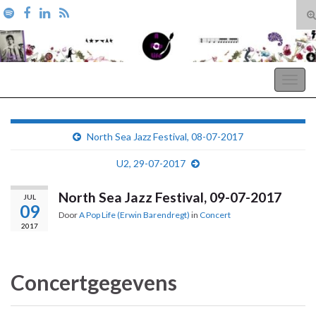
T
zo
Search for:
A Pop Life
Togg
navig
North Sea Jazz Festival, 08-07-2017
U2, 29-07-2017
North Sea Jazz Festival, 09-07-2017
JUL
09
Door
A Pop Life (Erwin Barendregt)
in
Concert
2017
Concertgegevens