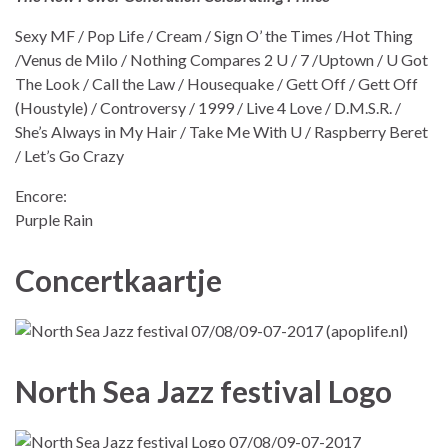
Sexy MF / Pop Life / Cream / Sign O’ the Times /Hot Thing
/Venus de Milo / Nothing Compares 2 U / 7 /Uptown / U Got
The Look / Call the Law / Housequake / Gett Off / Gett Off
(Houstyle) / Controversy / 1999 / Live 4 Love / D.M.S.R. /
She’s Always in My Hair / Take Me With U / Raspberry Beret
/ Let’s Go Crazy
Encore:
Purple Rain
Concertkaartje
North Sea Jazz festival Logo