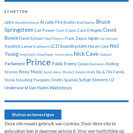
ETIKETTEN
Bruce
Arcade Fire
ABBA
Beatles
Amy Winehouse
Bob Marley
Springsteen
David
Cat Power
Crass
Cure
D'Angelo
Clash
Bowie
Japan
David Sylvian
Frank Zappa
Fatal Flowers
Joy Division
Neil
LCD Soundsystem
Kendrick Lamar
Kraftwerk
Marvin Gaye
Nick Cave
Young
New Order
New Power Generation
Outkast
Prince
Parliament
Public Enemy
Rolling
Queen
Ramones
Roxy Music
Stones
Sly & The Family
Sezen Aksu
Sheila E
Simple Minds
Sufjan Stevens
U2
Stone
Smashing Pumpkins
Smiths
Specials
Underworld
Van Halen
Waterboys
Deze site maakt gebruik van cookies. Door deze site te
gebruiken ben je daarmee akkoord. Voor een toelichting op