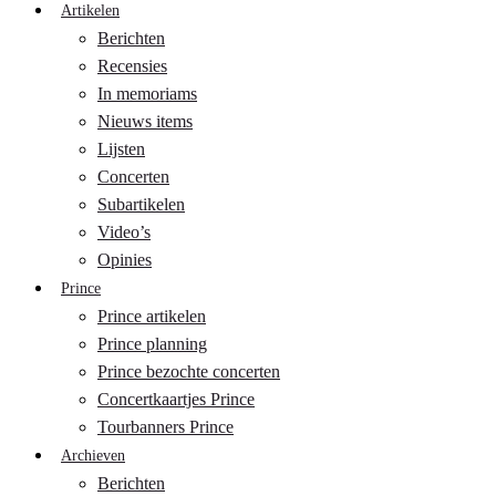
Artikelen
Berichten
Recensies
In memoriams
Nieuws items
Lijsten
Concerten
Subartikelen
Video’s
Opinies
Prince
Prince artikelen
Prince planning
Prince bezochte concerten
Concertkaartjes Prince
Tourbanners Prince
Archieven
Berichten