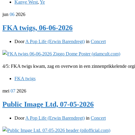
Kanye West
,
Ye
jun
06
2026
FKA twigs, 06-06-2026
Door
A Pop Life (Erwin Barendregt)
in
Concert
4/5: FKA twigs kwam, zag en overwon in een zinnenprikkelende orgie
FKA twigs
mei
07
2026
Public Image Ltd, 07-05-2026
Door
A Pop Life (Erwin Barendregt)
in
Concert