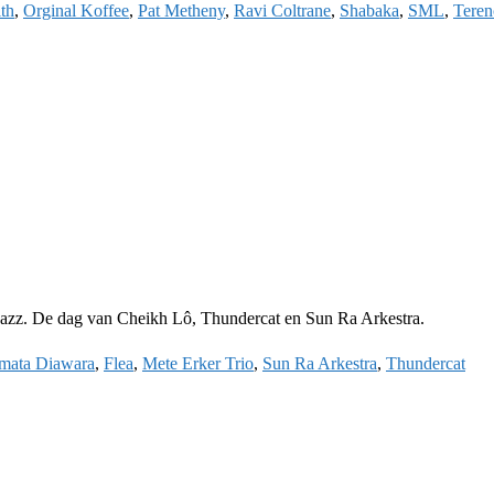
th
,
Orginal Koffee
,
Pat Metheny
,
Ravi Coltrane
,
Shabaka
,
SML
,
Teren
a Jazz. De dag van Cheikh Lô, Thundercat en Sun Ra Arkestra.
mata Diawara
,
Flea
,
Mete Erker Trio
,
Sun Ra Arkestra
,
Thundercat