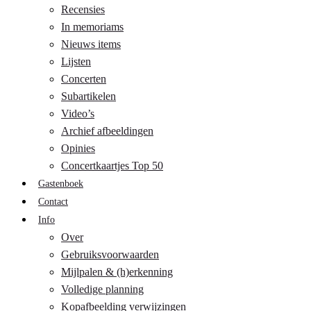
Recensies
In memoriams
Nieuws items
Lijsten
Concerten
Subartikelen
Video’s
Archief afbeeldingen
Opinies
Concertkaartjes Top 50
Gastenboek
Contact
Info
Over
Gebruiksvoorwaarden
Mijlpalen & (h)erkenning
Volledige planning
Kopafbeelding verwijzingen