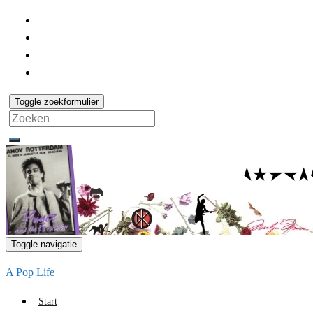
Toggle zoekformulier
Search
for:
Toggle navigatie
A Pop Life
Start