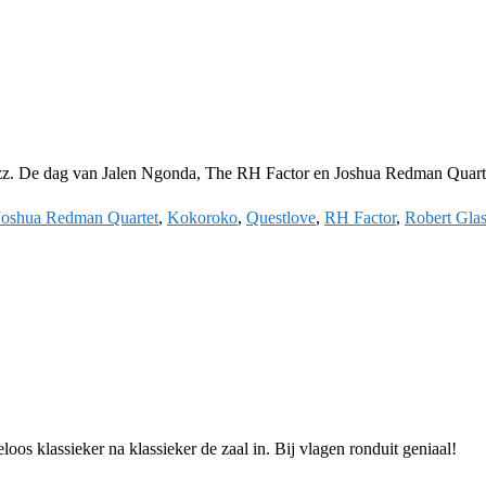
a Jazz. De dag van Jalen Ngonda, The RH Factor en Joshua Redman Quart
Joshua Redman Quartet
,
Kokoroko
,
Questlove
,
RH Factor
,
Robert Glas
oos klassieker na klassieker de zaal in. Bij vlagen ronduit geniaal!