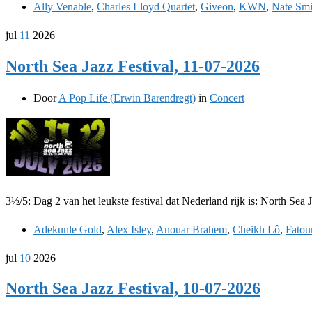
Ally Venable
,
Charles Lloyd Quartet
,
Giveon
,
KWN
,
Nate Smi
jul
11
2026
North Sea Jazz Festival, 11-07-2026
Door
A Pop Life (Erwin Barendregt)
in
Concert
3½/5: Dag 2 van het leukste festival dat Nederland rijk is: North Se
Adekunle Gold
,
Alex Isley
,
Anouar Brahem
,
Cheikh Lô
,
Fatou
jul
10
2026
North Sea Jazz Festival, 10-07-2026