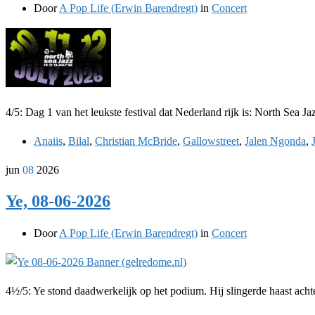
Door
A Pop Life (Erwin Barendregt)
in
Concert
4/5: Dag 1 van het leukste festival dat Nederland rijk is: North Se
Anaiis
,
Bilal
,
Christian McBride
,
Gallowstreet
,
Jalen Ngonda
,
jun
08
2026
Ye, 08-06-2026
Door
A Pop Life (Erwin Barendregt)
in
Concert
4½/5: Ye stond daadwerkelijk op het podium. Hij slingerde haast achtel