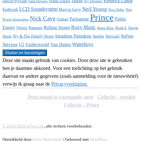
Japan
David Sylvian
Frank Zappa
Kendrick Lamar
Fatal Flowers
Joy Division
Neil Young
LCD Soundsystem
Kraftwerk
Marvin Gaye
New
New Order
Prince
Nick Cave
Parliament
Public
Power Generation
Outkast
Roxy Music
Enemy
Rolling Stones
Queen
Ramones
Sezen Aksu
Sheila E
Simple
Sufjan
Sly & The Family Stone
Smashing Pumpkins
Smiths
Specials
Minds
Waterboys
Stevens
Underworld
Van Halen
U2
Deze site maakt gebruik van cookies. Door deze site te gebruiken
ben je daarmee akkoord. Voor een toelichting op het gebruik
daarvan en andere gegevens (zoals aanmelding voor de nieuwsbrief)
verwijs ik graag naar de
Privacyverklaring.
Deze maand in voorgaande jaren
Collectie – regulier
Collectie – Prince
© 2016-2026 A Pop Life
, alle rechten voorbehouden
Ontwikkeld door
Erwin Barendregt
| Gebouwd met
WordPress