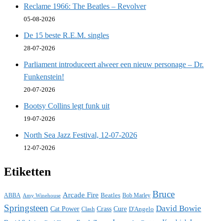
Reclame 1966: The Beatles – Revolver
05-08-2026
De 15 beste R.E.M. singles
28-07-2026
Parliament introduceert alweer een nieuw personage – Dr.
Funkenstein!
20-07-2026
Bootsy Collins legt funk uit
19-07-2026
North Sea Jazz Festival, 12-07-2026
12-07-2026
Etiketten
Bruce
Arcade Fire
ABBA
Beatles
Bob Marley
Amy Winehouse
Springsteen
David Bowie
Cat Power
Crass
Cure
D'Angelo
Clash