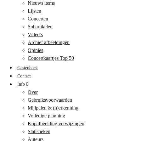
Nieuws items
Lijsten
Concerten
Subartikelen
Video’s
Archief afbeeldingen
Opinies
Concertkaartjes Top 50
Gastenboek
Contact
Info
Over
Gebruiksvoorwaarden
Mijlpalen & (h)erkenning
Volledige planning
Kopafbeelding verwijzingen
Statistieken
Auteurs