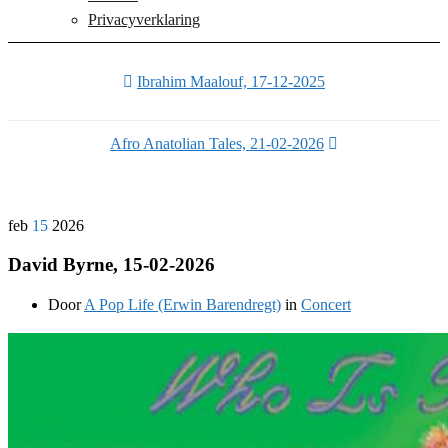
Privacyverklaring
Ibrahim Maalouf, 17-12-2025
Afro Anatolian Tales, 21-02-2026
feb
15
2026
David Byrne, 15-02-2026
Door
A Pop Life (Erwin Barendregt)
in
Concert