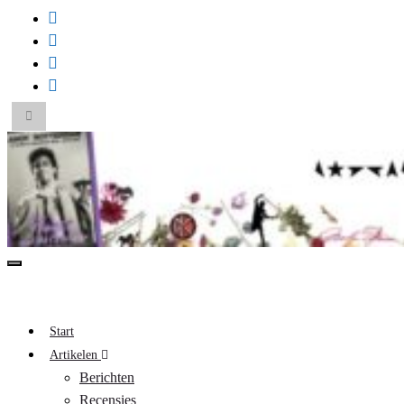
Toggle
zoekformulier
Search
for:
Toggle
navigatie
A Pop Life
Start
Artikelen
Berichten
Recensies