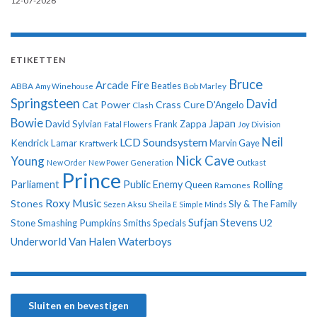
12-07-2026
ETIKETTEN
Bruce
Arcade Fire
ABBA
Beatles
Amy Winehouse
Bob Marley
Springsteen
David
Cat Power
Crass
Cure
D'Angelo
Clash
Bowie
Japan
David Sylvian
Frank Zappa
Fatal Flowers
Joy Division
Neil
LCD Soundsystem
Kendrick Lamar
Kraftwerk
Marvin Gaye
Nick Cave
Young
New Order
New Power Generation
Outkast
Prince
Parliament
Public Enemy
Rolling
Queen
Ramones
Roxy Music
Stones
Sly & The Family
Sezen Aksu
Sheila E
Simple Minds
Sufjan Stevens
U2
Stone
Smashing Pumpkins
Smiths
Specials
Underworld
Van Halen
Waterboys