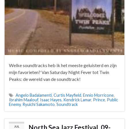
Welke soundtracks heb ik het meeste geluisterd en zijn
mijn favorieten? Van Saturday Night Fever tot Twin
Peaks: de wereld van de soundtrack!
Angelo Badalamenti
,
Curtis Mayfield
,
Ennio Morricone
,
Ibrahim Maalouf
,
Isaac Hayes
,
Kendrick Lamar
,
Prince
,
Public
Enemy
,
Ryuichi Sakamoto
,
Soundtrack
North Sea Jazz Festival, 09-
JUL