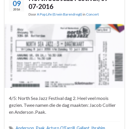
09
07-2016
2016
Door
A Pop Life (Erwin Barendregt)
in
Concert
4/5: North Sea Jazz Festival dag 2. Heel veel moois
gezien. Twee namen die de dag maakten: Jacob Collier
en Anderson .Paak.
Anderson .Paak
,
Arturo O'Farrill
,
Gallant
,
Ibrahim