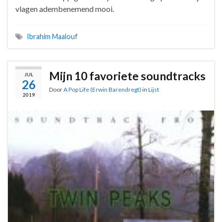
vlagen adembenemend mooi.
Ibrahim Maalouf
Mijn 10 favoriete soundtracks
JUL
26
Door
A Pop Life (Erwin Barendregt)
in
Lijst
2019