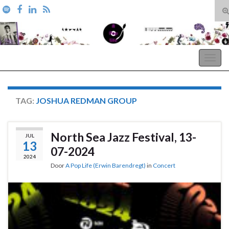
T
zo
Search for:
A Pop Life
Togg
navig
TAG:
JOSHUA REDMAN GROUP
North Sea Jazz Festival, 13-
JUL
13
07-2024
2024
Door
A Pop Life (Erwin Barendregt)
in
Concert