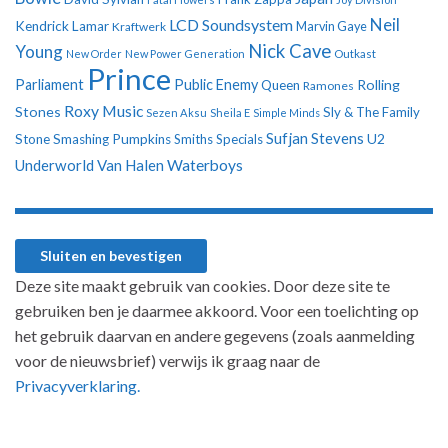
Neil
LCD Soundsystem
Kendrick Lamar
Kraftwerk
Marvin Gaye
Nick Cave
Young
New Order
New Power Generation
Outkast
Prince
Parliament
Public Enemy
Rolling
Queen
Ramones
Roxy Music
Stones
Sly & The Family
Sezen Aksu
Sheila E
Simple Minds
Sufjan Stevens
U2
Stone
Smashing Pumpkins
Smiths
Specials
Underworld
Van Halen
Waterboys
Deze site maakt gebruik van cookies. Door deze site te
gebruiken ben je daarmee akkoord. Voor een toelichting op
het gebruik daarvan en andere gegevens (zoals aanmelding
voor de nieuwsbrief) verwijs ik graag naar de
Privacyverklaring.