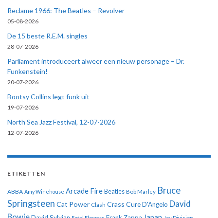
Reclame 1966: The Beatles – Revolver
05-08-2026
De 15 beste R.E.M. singles
28-07-2026
Parliament introduceert alweer een nieuw personage – Dr.
Funkenstein!
20-07-2026
Bootsy Collins legt funk uit
19-07-2026
North Sea Jazz Festival, 12-07-2026
12-07-2026
ETIKETTEN
Bruce
Arcade Fire
ABBA
Beatles
Amy Winehouse
Bob Marley
Springsteen
David
Cat Power
Crass
Cure
D'Angelo
Clash
Bowie
Japan
David Sylvian
Frank Zappa
Fatal Flowers
Joy Division