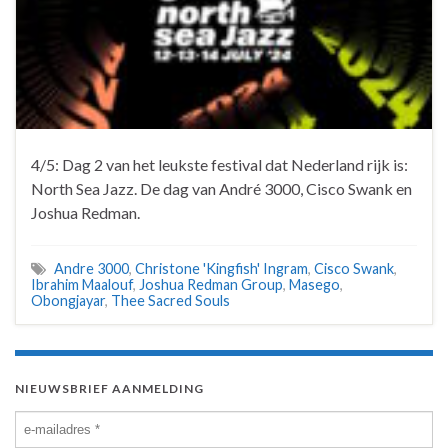
4/5: Dag 2 van het leukste festival dat Nederland rijk is:
North Sea Jazz. De dag van André 3000, Cisco Swank en
Joshua Redman.
Andre 3000
,
Christone 'Kingfish' Ingram
,
Cisco Swank
,
Ibrahim Maalouf
,
Joshua Redman Group
,
Masego
,
Obongjayar
,
Thee Sacred Souls
NIEUWSBRIEF AANMELDING