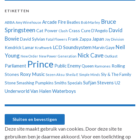
ETIKETTEN
Bruce
Arcade Fire
ABBA
Beatles
Amy Winehouse
Bob Marley
Springsteen
David
Cat Power
Crass
Cure
D'Angelo
Clash
Bowie
Japan
David Sylvian
Frank Zappa
Fatal Flowers
Joy Division
Neil
LCD Soundsystem
Kendrick Lamar
Kraftwerk
Marvin Gaye
Nick Cave
Young
New Order
New Power Generation
Outkast
Prince
Parliament
Public Enemy
Rolling
Queen
Ramones
Roxy Music
Stones
Sly & The Family
Sezen Aksu
Sheila E
Simple Minds
Sufjan Stevens
U2
Stone
Smashing Pumpkins
Smiths
Specials
Underworld
Van Halen
Waterboys
Deze site maakt gebruik van cookies. Door deze site te
gebruiken ben je daarmee akkoord. Voor een toelichting op