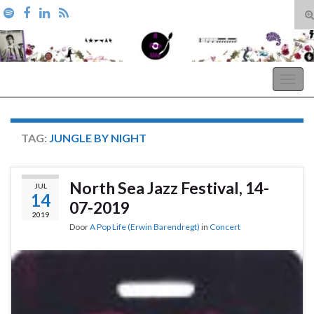
T
zo
Search for:
A Pop Life
Togg
navig
TAG:
JUNGLE BY NIGHT
North Sea Jazz Festival, 14-
JUL
14
07-2019
2019
Door
A Pop Life (Erwin Barendregt)
in
Concert