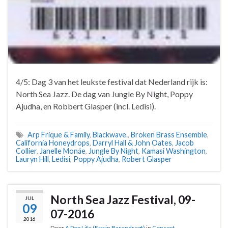
4/5: Dag 3 van het leukste festival dat Nederland rijk is:
North Sea Jazz. De dag van Jungle By Night, Poppy
Ajudha, en Robbert Glasper (incl. Ledisi).
Arp Frique & Family
,
Blackwave.
,
Broken Brass Ensemble
,
California Honeydrops
,
Darryl Hall & John Oates
,
Jacob
Collier
,
Janelle Monáe
,
Jungle By Night
,
Kamasi Washington
,
Lauryn Hill
,
Ledisi
,
Poppy Ajudha
,
Robert Glasper
North Sea Jazz Festival, 09-
JUL
09
07-2016
2016
Door
A Pop Life (Erwin Barendregt)
in
Concert