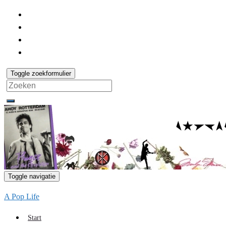
Toggle zoekformulier
Search
for:
Toggle navigatie
A Pop Life
Start