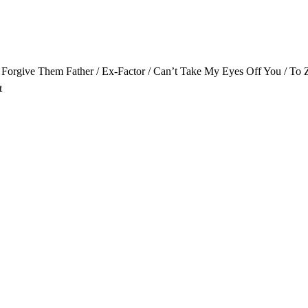
ur / Forgive Them Father / Ex-Factor / Can’t Take My Eyes Off You / T
t