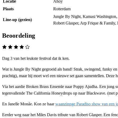
Locatie
Ahoy
Plaats
Rotterdam
Jungle By Night, Kamasi Washington, 
Line-up (gezien)
Robert Glasper, Arp Frique & Family, 
Beoordeling
Dag 3 van het leukste festival dat ik ken.
Wat is Jungle By Night gegroeid als band! Strak, swingend, funky 
prachtig), maar hij moet wel een nieuwe set gaan samentellen. Deze he
Via het aardie Broken Brass Ensemle naar Poppy Ajudha. Een jong soul
tegenvallende The California Honeydrops op naar Blackwave. (met pu
En Janelle Monáe. Kon ze haar
waanzinnge Paradiso show van een ja
Eerder weg naar het Miles Davis tribute van Robert Glasper. Een fenom