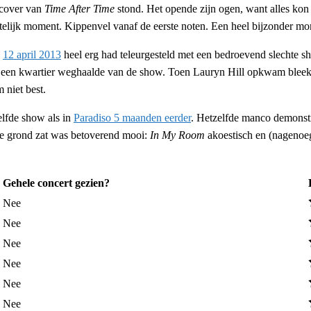
 cover van
Time After Time
stond. Het opende zijn ogen, want alles kon 
getelijk moment. Kippenvel vanaf de eerste noten. Een heel bijzonder m
p
12 april 2013
heel erg had teleurgesteld met een bedroevend slechte s
 een kwartier weghaalde van de show. Toen Lauryn Hill opkwam bleek
 niet best.
elfde show als in
Paradiso 5 maanden eerder
. Hetzelfde manco demonstr
 de grond zat was betoverend mooi:
In My Room
akoestisch en (nagenoeg)
Gehele concert gezien?
Nee
Nee
Nee
Nee
Nee
Nee