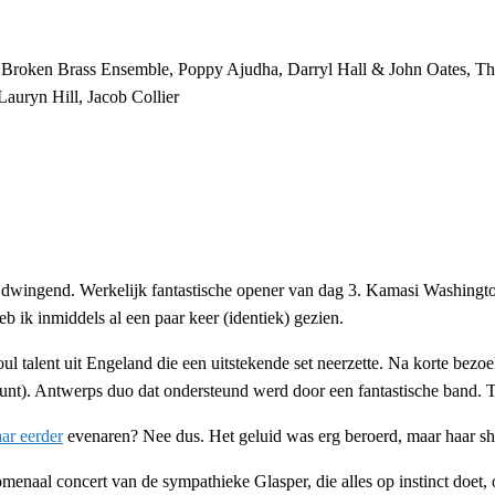
Broken Brass Ensemble, Poppy Ajudha, Darryl Hall & John Oates, Th
Lauryn Hill, Jacob Collier
en dwingend. Werkelijk fantastische opener van dag 3. Kamasi Washing
b ik inmiddels al een paar keer (identiek) gezien.
 talent uit Engeland die een uitstekende set neerzette. Na korte bezo
nt). Antwerps duo dat ondersteund werd door een fantastische band. 
ar eerder
evenaren? Nee dus. Het geluid was erg beroerd, maar haar sho
enaal concert van de sympathieke Glasper, die alles op instinct doet, oo