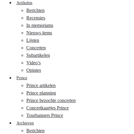
Artikelen
Berichten
Recensies
In memoriams
Nieuws items
Lijsten
Concerten
Subartikelen
Video’s
Opinies
Prince
Prince artikelen
Prince planning
Prince bezochte concerten
Concertkaartjes Prince
Tourbanners Prince
Archieven
Berichten