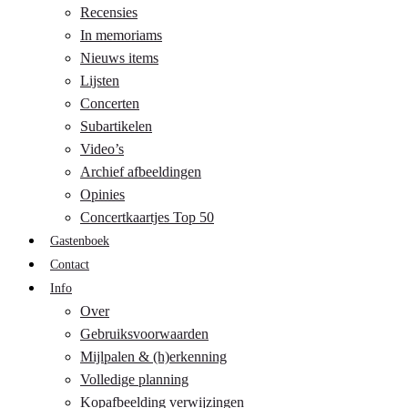
Recensies
In memoriams
Nieuws items
Lijsten
Concerten
Subartikelen
Video’s
Archief afbeeldingen
Opinies
Concertkaartjes Top 50
Gastenboek
Contact
Info
Over
Gebruiksvoorwaarden
Mijlpalen & (h)erkenning
Volledige planning
Kopafbeelding verwijzingen