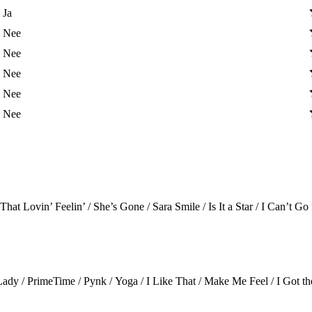
Ja
Nee
Nee
Nee
Nee
Nee
hat Lovin’ Feelin’ / She’s Gone / Sara Smile / Is It a Star / I Can’t G
Lady / PrimeTime / Pynk / Yoga / I Like That / Make Me Feel / I Got th