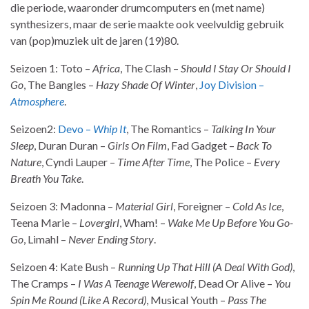
die periode, waaronder drumcomputers en (met name)
synthesizers, maar de serie maakte ook veelvuldig gebruik
van (pop)muziek uit de jaren (19)80.
Seizoen 1: Toto –
Africa
, The Clash –
Should I Stay Or Should I
Go
, The Bangles –
Hazy Shade Of Winter
,
Joy Division –
Atmosphere
.
Seizoen2:
Devo –
Whip It
, The Romantics –
Talking In Your
Sleep
, Duran Duran –
Girls On Film
, Fad Gadget –
Back To
Nature
, Cyndi Lauper –
Time After Time
, The Police –
Every
Breath You Take
.
Seizoen 3: Madonna –
Material Girl
, Foreigner –
Cold As Ice
,
Teena Marie –
Lovergirl
, Wham! –
Wake Me Up Before You Go-
Go
, Limahl –
Never Ending Story
.
Seizoen 4: Kate Bush –
Running Up That Hill (A Deal With God)
,
The Cramps –
I Was A Teenage Werewolf
, Dead Or Alive –
You
Spin Me Round (Like A Record)
, Musical Youth –
Pass The