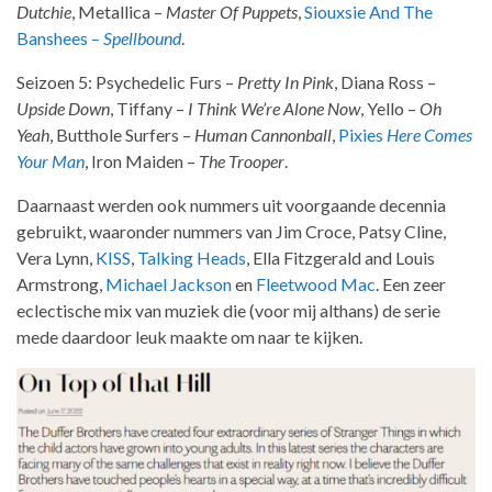
Dutchie
, Metallica –
Master Of Puppets
,
Siouxsie And The
Banshees –
Spellbound
.
Seizoen 5: Psychedelic Furs –
Pretty In Pink
, Diana Ross –
Upside Down
, Tiffany –
I Think We’re Alone Now
, Yello –
Oh
Yeah
, Butthole Surfers –
Human Cannonball
,
Pixies
Here Comes
Your Man
, Iron Maiden –
The Trooper
.
Daarnaast werden ook nummers uit voorgaande decennia
gebruikt, waaronder nummers van Jim Croce, Patsy Cline,
Vera Lynn,
KISS
,
Talking Heads
, Ella Fitzgerald and Louis
Armstrong,
Michael Jackson
en
Fleetwood Mac
. Een zeer
eclectische mix van muziek die (voor mij althans) de serie
mede daardoor leuk maakte om naar te kijken.