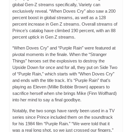
global Gen-Z streams specifically, Variety can
exclusively reveal. “When Doves Cry” also saw a 200
percent boost in global streams, as well as a 128
percent increase in Gen Z streams. Overall streams of
Prince’s catalog have climbed 190 percent, with an 88
percent uptick in Gen Z streams.
“When Doves Cry” and “Purple Rain” were featured at
pivotal moments in the finale. When the “Stranger
Things” heroes set the explosives to destroy the
Upside Down for once and for all, they put on Side Two
of “Purple Rain,” which starts with “When Doves Cry”
and ends with the title track. It’s “Purple Rain” that’s
playing as Eleven (Millie Bobbie Brown) appears to
sacrifice herself when she brings Mike (Finn Wolfhard)
into her mind to say a final goodbye.
Notably, the two songs have rarely been used in a TV
series since Prince included them on the soundtrack
for his 1984 film “Purple Rain.” “We were told that it
was a real long shot, so we just crossed our fingers,”