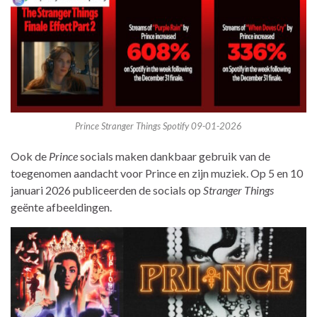
Prince Stranger Things Spotify 09-01-2026
Ook de
Prince
socials maken dankbaar gebruik van de
toegenomen aandacht voor Prince en zijn muziek. Op 5 en 10
januari 2026 publiceerden de socials op
Stranger Things
geënte afbeeldingen.