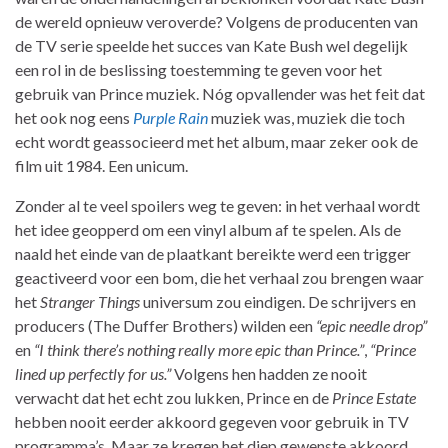
de wereld opnieuw veroverde? Volgens de producenten van
de TV serie speelde het succes van Kate Bush wel degelijk
een rol in de beslissing toestemming te geven voor het
gebruik van Prince muziek. Nóg opvallender was het feit dat
het ook nog eens
Purple Rain
muziek was, muziek die toch
echt wordt geassocieerd met het album, maar zeker ook de
film uit 1984. Een unicum.
Zonder al te veel spoilers weg te geven: in het verhaal wordt
het idee geopperd om een vinyl album af te spelen. Als de
naald het einde van de plaatkant bereikte werd een trigger
geactiveerd voor een bom, die het verhaal zou brengen waar
het
Stranger Things
universum zou eindigen. De schrijvers en
producers (The Duffer Brothers) wilden een
“epic needle drop”
en
“I think there’s nothing really more epic than Prince.”
,
“Prince
lined up perfectly for us.”
Volgens hen hadden ze nooit
verwacht dat het echt zou lukken, Prince en de
Prince Estate
hebben nooit eerder akkoord gegeven voor gebruik in TV
programma’s. Maar ze kregen het diep gewenste akkoord,