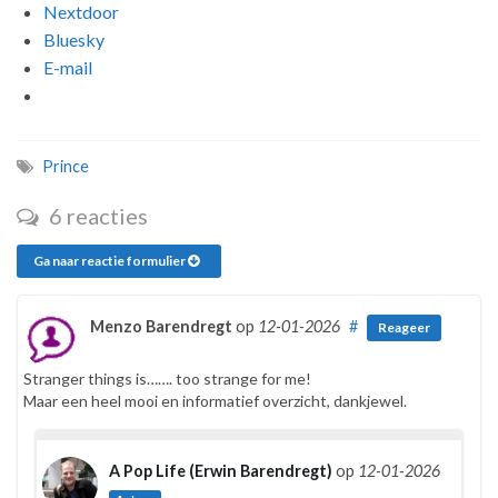
Nextdoor
Bluesky
E-mail
Prince
6 reacties
Ga naar reactie formulier
Menzo Barendregt
op
12-01-2026
#
Reageer
Stranger things is……. too strange for me!
Maar een heel mooi en informatief overzicht, dankjewel.
A Pop Life (Erwin Barendregt)
op
12-01-2026