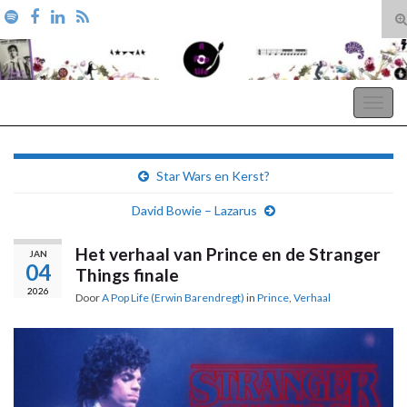
T
zo
Search for:
A Pop Life
Togg
navig
Star Wars en Kerst?
David Bowie – Lazarus
Het verhaal van Prince en de Stranger
JAN
04
Things finale
2026
Door
A Pop Life (Erwin Barendregt)
in
Prince
,
Verhaal