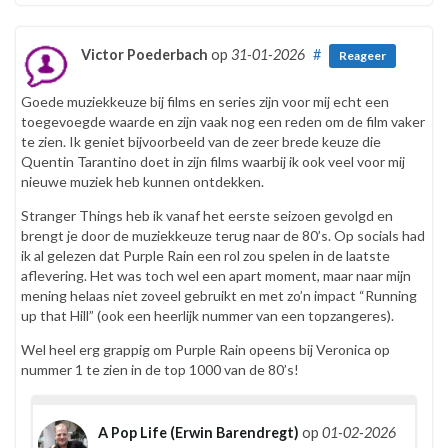
Victor Poederbach
op
31-01-2026
#
Reageer
Goede muziekkeuze bij films en series zijn voor mij echt een
toegevoegde waarde en zijn vaak nog een reden om de film vaker
te zien. Ik geniet bijvoorbeeld van de zeer brede keuze die
Quentin Tarantino doet in zijn films waarbij ik ook veel voor mij
nieuwe muziek heb kunnen ontdekken.
Stranger Things heb ik vanaf het eerste seizoen gevolgd en
brengt je door de muziekkeuze terug naar de 80’s. Op socials had
ik al gelezen dat Purple Rain een rol zou spelen in de laatste
aflevering. Het was toch wel een apart moment, maar naar mijn
mening helaas niet zoveel gebruikt en met zo’n impact “Running
up that Hill” (ook een heerlijk nummer van een topzangeres).
Wel heel erg grappig om Purple Rain opeens bij Veronica op
nummer 1 te zien in de top 1000 van de 80’s!
A Pop Life (Erwin Barendregt)
op
01-02-2026