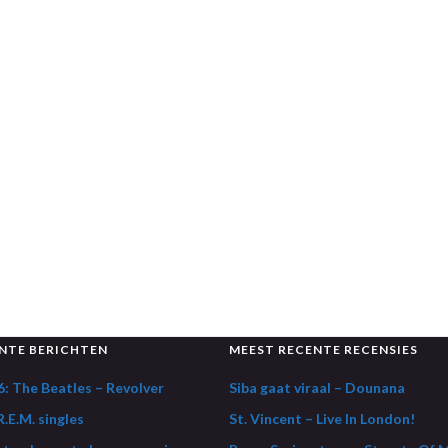
NTE BERICHTEN
MEEST RECENTE RECENSIES
: The Beatles – Revolver
Siba gaat viraal – Dounana
.E.M. singles
St. Vincent – Live In London!