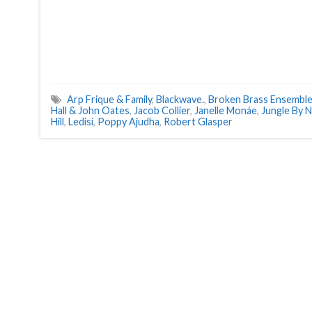
Arp Frique & Family
,
Blackwave.
,
Broken Brass Ensembl
Hall & John Oates
,
Jacob Collier
,
Janelle Monáe
,
Jungle By N
Hill
,
Ledisi
,
Poppy Ajudha
,
Robert Glasper