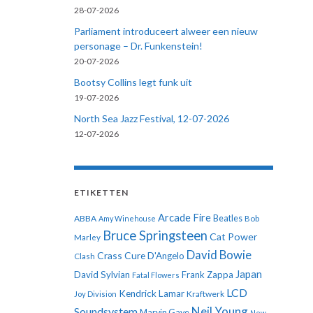
28-07-2026
Parliament introduceert alweer een nieuw
personage – Dr. Funkenstein!
20-07-2026
Bootsy Collins legt funk uit
19-07-2026
North Sea Jazz Festival, 12-07-2026
12-07-2026
ETIKETTEN
Arcade Fire
ABBA
Beatles
Amy Winehouse
Bob
Bruce Springsteen
Cat Power
Marley
David Bowie
Crass
Cure
D'Angelo
Clash
Japan
David Sylvian
Frank Zappa
Fatal Flowers
LCD
Kendrick Lamar
Kraftwerk
Joy Division
Neil Young
Soundsystem
Marvin Gaye
New