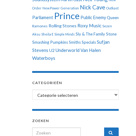
Nick Cave
Order
New Power Generation
Outkast
Prince
Parliament
Public Enemy
Queen
Roxy Music
Rolling Stones
Ramones
Sezen
Sly & The Family Stone
Aksu
Sheila E
Simple Minds
Sufjan
Smashing Pumpkins
Smiths
Specials
Stevens
Underworld
Van Halen
U2
Waterboys
CATEGORIEËN
Categorieën
ZOEKEN
Search for: