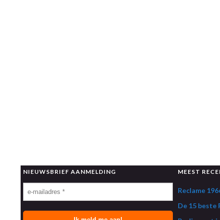
NIEUWSBRIEF AANMELDING
MEEST RECE
Reclame 1966
De 15 beste R