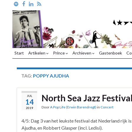
Start
Artikelen
Prince
Archieven
Gastenboek
Co
TAG:
POPPY AJUDHA
North Sea Jazz Festiva
JUL
14
Door
A Pop Life (Erwin Barendregt)
in
Concert
2019
4/5: Dag 3 van het leukste festival dat Nederland rijk 
Ajudha, en Robbert Glasper (incl. Ledisi).