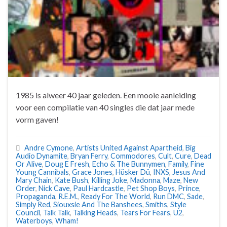
1985 is alweer 40 jaar geleden. Een mooie aanleiding
voor een compilatie van 40 singles die dat jaar mede
vorm gaven!
Andre Cymone
,
Artists United Against Apartheid
,
Big
Audio Dynamite
,
Bryan Ferry
,
Commodores
,
Cult
,
Cure
,
Dead
Or Alive
,
Doug E Fresh
,
Echo & The Bunnymen
,
Family
,
Fine
Young Cannibals
,
Grace Jones
,
Hüsker Dü
,
INXS
,
Jesus And
Mary Chain
,
Kate Bush
,
Killing Joke
,
Madonna
,
Maze
,
New
Order
,
Nick Cave
,
Paul Hardcastle
,
Pet Shop Boys
,
Prince
,
Propaganda
,
R.E.M.
,
Ready For The World
,
Run DMC
,
Sade
,
Simply Red
,
Siouxsie And The Banshees
,
Smiths
,
Style
Council
,
Talk Talk
,
Talking Heads
,
Tears For Fears
,
U2
,
Waterboys
,
Wham!