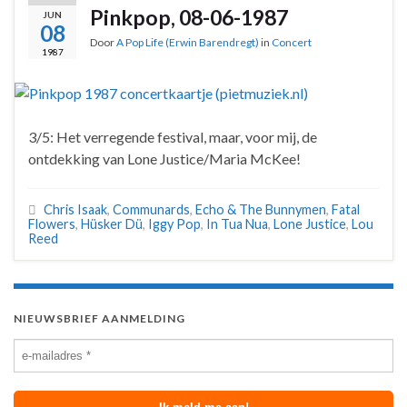
Pinkpop, 08-06-1987
JUN
08
Door
A Pop Life (Erwin Barendregt)
in
Concert
1987
3/5: Het verregende festival, maar, voor mij, de
ontdekking van Lone Justice/Maria McKee!
Chris Isaak
,
Communards
,
Echo & The Bunnymen
,
Fatal
Flowers
,
Hüsker Dü
,
Iggy Pop
,
In Tua Nua
,
Lone Justice
,
Lou
Reed
NIEUWSBRIEF AANMELDING