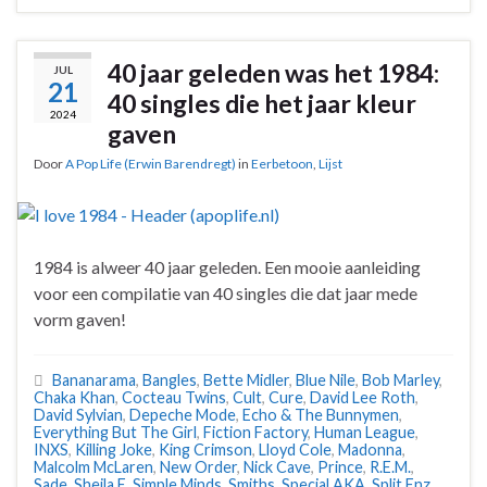
40 jaar geleden was het 1984:
JUL
21
40 singles die het jaar kleur
2024
gaven
Door
A Pop Life (Erwin Barendregt)
in
Eerbetoon
,
Lijst
1984 is alweer 40 jaar geleden. Een mooie aanleiding
voor een compilatie van 40 singles die dat jaar mede
vorm gaven!
Bananarama
,
Bangles
,
Bette Midler
,
Blue Nile
,
Bob Marley
,
Chaka Khan
,
Cocteau Twins
,
Cult
,
Cure
,
David Lee Roth
,
David Sylvian
,
Depeche Mode
,
Echo & The Bunnymen
,
Everything But The Girl
,
Fiction Factory
,
Human League
,
INXS
,
Killing Joke
,
King Crimson
,
Lloyd Cole
,
Madonna
,
Malcolm McLaren
,
New Order
,
Nick Cave
,
Prince
,
R.E.M.
,
Sade
,
Sheila E
,
Simple Minds
,
Smiths
,
Special AKA
,
Split Enz
,