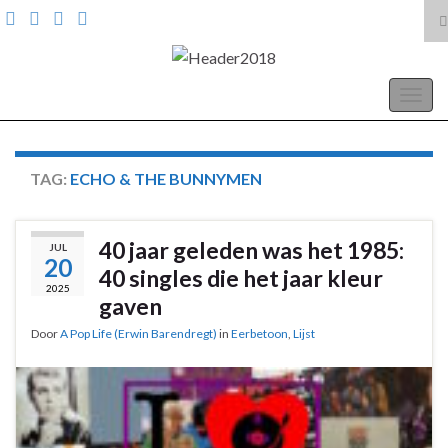
T
z
Search for:
A Pop Life
Togg
navig
TAG:
ECHO & THE BUNNYMEN
40 jaar geleden was het 1985:
JUL
20
40 singles die het jaar kleur
2025
gaven
Door
A Pop Life (Erwin Barendregt)
in
Eerbetoon
,
Lijst