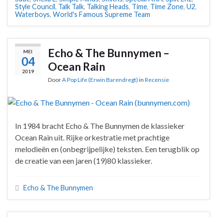
Style Council
,
Talk Talk
,
Talking Heads
,
Time
,
Time Zone
,
U2
,
Waterboys
,
World's Famous Supreme Team
Echo & The Bunnymen –
MEI
04
Ocean Rain
2019
Door
A Pop Life (Erwin Barendregt)
in
Recensie
In 1984 bracht Echo & The Bunnymen de klassieker
Ocean Rain uit. Rijke orkestratie met prachtige
melodieën en (onbegrijpelijke) teksten. Een terugblik op
de creatie van een jaren (19)80 klassieker.
Echo & The Bunnymen