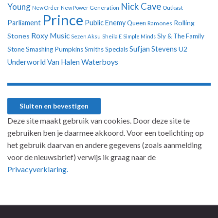
Nick Cave
Young
New Order
New Power Generation
Outkast
Prince
Parliament
Public Enemy
Rolling
Queen
Ramones
Roxy Music
Stones
Sly & The Family
Sezen Aksu
Sheila E
Simple Minds
Sufjan Stevens
U2
Stone
Smashing Pumpkins
Smiths
Specials
Underworld
Van Halen
Waterboys
Deze site maakt gebruik van cookies. Door deze site te
gebruiken ben je daarmee akkoord. Voor een toelichting op
het gebruik daarvan en andere gegevens (zoals aanmelding
voor de nieuwsbrief) verwijs ik graag naar de
Privacyverklaring.