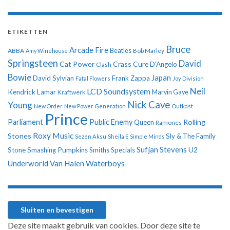
ETIKETTEN
Bruce
Arcade Fire
ABBA
Beatles
Amy Winehouse
Bob Marley
Springsteen
David
Cat Power
Crass
Cure
D'Angelo
Clash
Bowie
Japan
David Sylvian
Frank Zappa
Fatal Flowers
Joy Division
Neil
LCD Soundsystem
Kendrick Lamar
Kraftwerk
Marvin Gaye
Nick Cave
Young
New Order
New Power Generation
Outkast
Prince
Parliament
Public Enemy
Rolling
Queen
Ramones
Roxy Music
Stones
Sly & The Family
Sezen Aksu
Sheila E
Simple Minds
Sufjan Stevens
U2
Stone
Smashing Pumpkins
Smiths
Specials
Underworld
Van Halen
Waterboys
Deze site maakt gebruik van cookies. Door deze site te