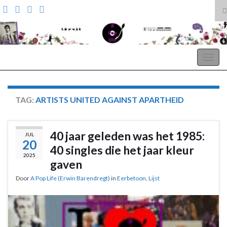
T
z
Search for:
A Pop Life
Togg
navig
TAG:
ARTISTS UNITED AGAINST APARTHEID
40 jaar geleden was het 1985:
JUL
20
40 singles die het jaar kleur
2025
gaven
Door
A Pop Life (Erwin Barendregt)
in
Eerbetoon
,
Lijst