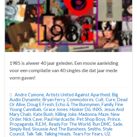
1985 is alweer 40 jaar geleden. Een mooie aanleiding
voor een compilatie van 40 singles die dat jaar mede
vorm gaven!
Andre Cymone
,
Artists United Against Apartheid
,
Big
Audio Dynamite
,
Bryan Ferry
,
Commodores
,
Cult
,
Cure
,
Dead
Or Alive
,
Doug E Fresh
,
Echo & The Bunnymen
,
Family
,
Fine
Young Cannibals
,
Grace Jones
,
Hüsker Dü
,
INXS
,
Jesus And
Mary Chain
,
Kate Bush
,
Killing Joke
,
Madonna
,
Maze
,
New
Order
,
Nick Cave
,
Paul Hardcastle
,
Pet Shop Boys
,
Prince
,
Propaganda
,
R.E.M.
,
Ready For The World
,
Run DMC
,
Sade
,
Simply Red
,
Siouxsie And The Banshees
,
Smiths
,
Style
Council
,
Talk Talk
,
Talking Heads
,
Tears For Fears
,
U2
,