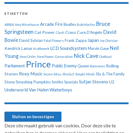
ETIKETTEN
Bruce
Arcade Fire
ABBA
Beatles
Amy Winehouse
Bob Marley
Springsteen
David
Cat Power
Crass
Cure
D'Angelo
Clash
Bowie
Japan
David Sylvian
Frank Zappa
Fatal Flowers
Joy Division
Neil
LCD Soundsystem
Kendrick Lamar
Kraftwerk
Marvin Gaye
Nick Cave
Young
New Order
New Power Generation
Outkast
Prince
Parliament
Public Enemy
Rolling
Queen
Ramones
Roxy Music
Stones
Sly & The Family
Sezen Aksu
Sheila E
Simple Minds
Sufjan Stevens
U2
Stone
Smashing Pumpkins
Smiths
Specials
Underworld
Van Halen
Waterboys
Deze site maakt gebruik van cookies. Door deze site te
gebruiken ben je daarmee akkoord. Voor een toelichting op