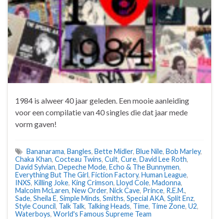
1984 is alweer 40 jaar geleden. Een mooie aanleiding
voor een compilatie van 40 singles die dat jaar mede
vorm gaven!
Bananarama
,
Bangles
,
Bette Midler
,
Blue Nile
,
Bob Marley
,
Chaka Khan
,
Cocteau Twins
,
Cult
,
Cure
,
David Lee Roth
,
David Sylvian
,
Depeche Mode
,
Echo & The Bunnymen
,
Everything But The Girl
,
Fiction Factory
,
Human League
,
INXS
,
Killing Joke
,
King Crimson
,
Lloyd Cole
,
Madonna
,
Malcolm McLaren
,
New Order
,
Nick Cave
,
Prince
,
R.E.M.
,
Sade
,
Sheila E
,
Simple Minds
,
Smiths
,
Special AKA
,
Split Enz
,
Style Council
,
Talk Talk
,
Talking Heads
,
Time
,
Time Zone
,
U2
,
Waterboys
,
World's Famous Supreme Team