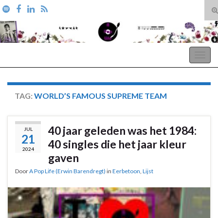
T
zo
Search for:
A Pop Life
Togg
navig
TAG:
WORLD’S FAMOUS SUPREME TEAM
40 jaar geleden was het 1984:
JUL
21
40 singles die het jaar kleur
2024
gaven
Door
A Pop Life (Erwin Barendregt)
in
Eerbetoon
,
Lijst