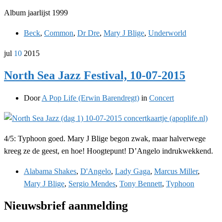
Album jaarlijst 1999
Beck
,
Common
,
Dr Dre
,
Mary J Blige
,
Underworld
jul
10
2015
North Sea Jazz Festival, 10-07-2015
Door
A Pop Life (Erwin Barendregt)
in
Concert
4/5: Typhoon goed. Mary J Blige begon zwak, maar halverwege
kreeg ze de geest, en hoe! Hoogtepunt! D’Angelo indrukwekkend.
Alabama Shakes
,
D'Angelo
,
Lady Gaga
,
Marcus Miller
,
Mary J Blige
,
Sergio Mendes
,
Tony Bennett
,
Typhoon
Nieuwsbrief aanmelding