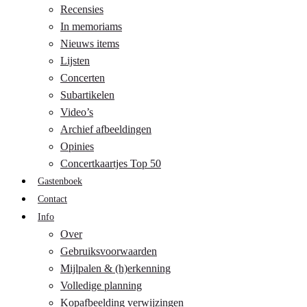
Recensies
In memoriams
Nieuws items
Lijsten
Concerten
Subartikelen
Video’s
Archief afbeeldingen
Opinies
Concertkaartjes Top 50
Gastenboek
Contact
Info
Over
Gebruiksvoorwaarden
Mijlpalen & (h)erkenning
Volledige planning
Kopafbeelding verwijzingen