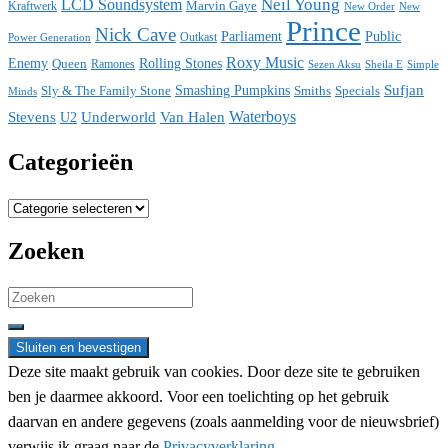
Neil Young
LCD Soundsystem
Kraftwerk
Marvin Gaye
New
New Order
Prince
Nick Cave
Parliament
Public
Power Generation
Outkast
Roxy Music
Enemy
Rolling Stones
Queen
Ramones
Sezen Aksu
Sheila E
Simple
Sufjan
Sly & The Family Stone
Smashing Pumpkins
Smiths
Specials
Minds
Waterboys
Stevens
Underworld
Van Halen
U2
Categorieën
Categorieën
Zoeken
Search
for:
Deze site maakt gebruik van cookies. Door deze site te gebruiken
ben je daarmee akkoord. Voor een toelichting op het gebruik
daarvan en andere gegevens (zoals aanmelding voor de nieuwsbrief)
verwijs ik graag naar de
Privacyverklaring.