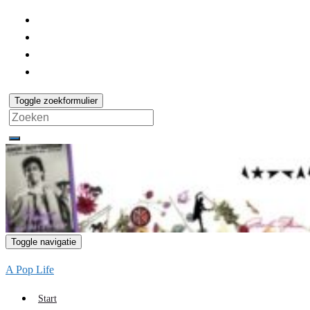
Toggle zoekformulier
Search
for:
Toggle navigatie
A Pop Life
Start