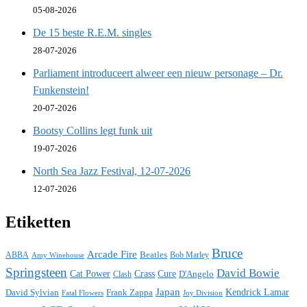
05-08-2026
De 15 beste R.E.M. singles
28-07-2026
Parliament introduceert alweer een nieuw personage – Dr.
Funkenstein!
20-07-2026
Bootsy Collins legt funk uit
19-07-2026
North Sea Jazz Festival, 12-07-2026
12-07-2026
Etiketten
Bruce
Arcade Fire
ABBA
Beatles
Bob Marley
Amy Winehouse
Springsteen
David Bowie
Cat Power
Crass
Cure
D'Angelo
Clash
Japan
David Sylvian
Frank Zappa
Kendrick Lamar
Fatal Flowers
Joy Division