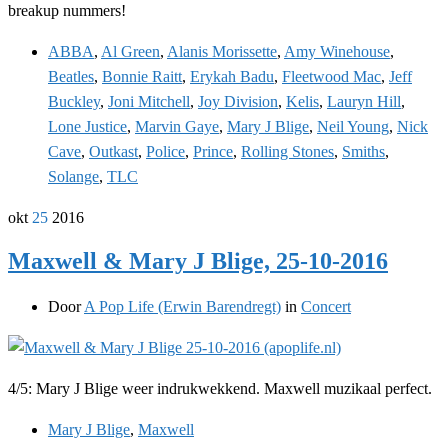
breakup nummers!
ABBA
,
Al Green
,
Alanis Morissette
,
Amy Winehouse
,
Beatles
,
Bonnie Raitt
,
Erykah Badu
,
Fleetwood Mac
,
Jeff
Buckley
,
Joni Mitchell
,
Joy Division
,
Kelis
,
Lauryn Hill
,
Lone Justice
,
Marvin Gaye
,
Mary J Blige
,
Neil Young
,
Nick
Cave
,
Outkast
,
Police
,
Prince
,
Rolling Stones
,
Smiths
,
Solange
,
TLC
okt
25
2016
Maxwell & Mary J Blige, 25-10-2016
Door
A Pop Life (Erwin Barendregt)
in
Concert
4/5: Mary J Blige weer indrukwekkend. Maxwell muzikaal perfect.
Mary J Blige
,
Maxwell