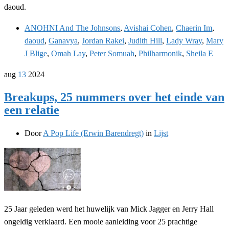
daoud.
ANOHNI And The Johnsons
,
Avishai Cohen
,
Chaerin Im
,
daoud
,
Ganavya
,
Jordan Rakei
,
Judith Hill
,
Lady Wray
,
Mary
J Blige
,
Omah Lay
,
Peter Somuah
,
Philharmonik
,
Sheila E
aug
13
2024
Breakups, 25 nummers over het einde van
een relatie
Door
A Pop Life (Erwin Barendregt)
in
Lijst
25 Jaar geleden werd het huwelijk van Mick Jagger en Jerry Hall
ongeldig verklaard. Een mooie aanleiding voor 25 prachtige