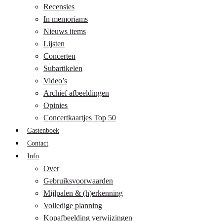
Recensies
In memoriams
Nieuws items
Lijsten
Concerten
Subartikelen
Video’s
Archief afbeeldingen
Opinies
Concertkaartjes Top 50
Gastenboek
Contact
Info
Over
Gebruiksvoorwaarden
Mijlpalen & (h)erkenning
Volledige planning
Kopafbeelding verwijzingen