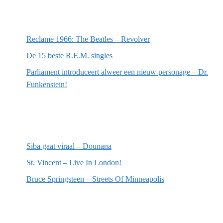
Meest recente berichten
Reclame 1966: The Beatles – Revolver
De 15 beste R.E.M. singles
Parliament introduceert alweer een nieuw personage – Dr.
Funkenstein!
Meest recente recensies
Siba gaat viraal – Dounana
St. Vincent – Live In London!
Bruce Springsteen – Streets Of Minneapolis
Willekeurige artikelen