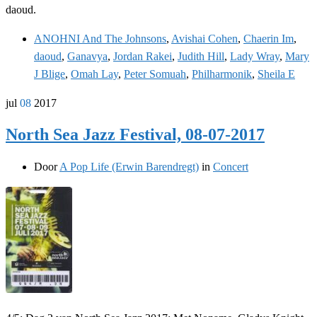
daoud.
ANOHNI And The Johnsons
,
Avishai Cohen
,
Chaerin Im
,
daoud
,
Ganavya
,
Jordan Rakei
,
Judith Hill
,
Lady Wray
,
Mary
J Blige
,
Omah Lay
,
Peter Somuah
,
Philharmonik
,
Sheila E
jul
08
2017
North Sea Jazz Festival, 08-07-2017
Door
A Pop Life (Erwin Barendregt)
in
Concert