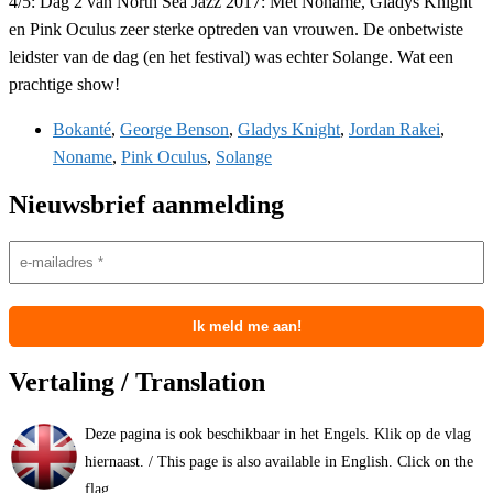
4/5: Dag 2 van North Sea Jazz 2017: Met Noname, Gladys Knight
en Pink Oculus zeer sterke optreden van vrouwen. De onbetwiste
leidster van de dag (en het festival) was echter Solange. Wat een
prachtige show!
Bokanté
,
George Benson
,
Gladys Knight
,
Jordan Rakei
,
Noname
,
Pink Oculus
,
Solange
Nieuwsbrief aanmelding
Vertaling / Translation
Deze pagina is ook beschikbaar in het Engels. Klik op de vlag
hiernaast. / This page is also available in English. Click on the
flag.