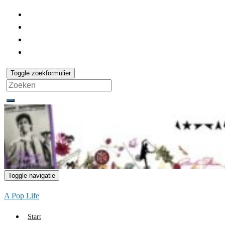
Toggle zoekformulier
Search
for:
Toggle navigatie
A Pop Life
Start