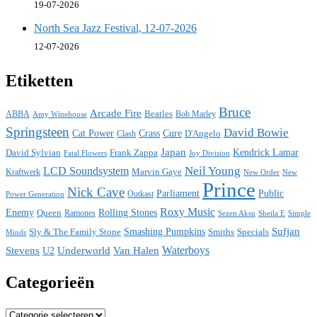
19-07-2026
North Sea Jazz Festival, 12-07-2026
12-07-2026
Etiketten
Bruce
Arcade Fire
ABBA
Beatles
Bob Marley
Amy Winehouse
Springsteen
David Bowie
Cat Power
Crass
Cure
D'Angelo
Clash
Japan
David Sylvian
Frank Zappa
Kendrick Lamar
Fatal Flowers
Joy Division
Neil Young
LCD Soundsystem
Kraftwerk
Marvin Gaye
New
New Order
Prince
Nick Cave
Parliament
Public
Power Generation
Outkast
Roxy Music
Enemy
Rolling Stones
Queen
Ramones
Sezen Aksu
Sheila E
Simple
Sufjan
Sly & The Family Stone
Smashing Pumpkins
Smiths
Specials
Minds
Waterboys
Stevens
Underworld
Van Halen
U2
Categorieën
Categorieën