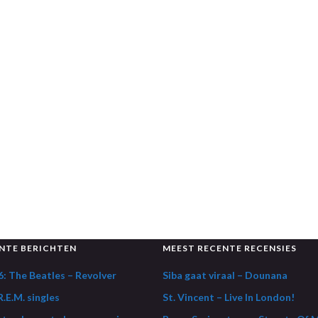
NTE BERICHTEN
MEEST RECENTE RECENSIES
: The Beatles – Revolver
Siba gaat viraal – Dounana
.E.M. singles
St. Vincent – Live In London!