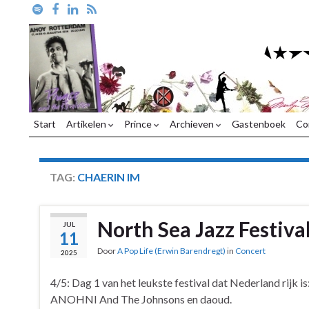
Start
Artikelen
Prince
Archieven
Gastenboek
Co
TAG:
CHAERIN IM
North Sea Jazz Festiva
JUL
11
Door
A Pop Life (Erwin Barendregt)
in
Concert
2025
4/5: Dag 1 van het leukste festival dat Nederland rijk i
ANOHNI And The Johnsons en daoud.