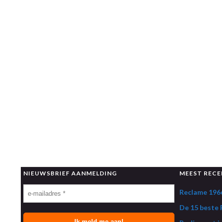
NIEUWSBRIEF AANMELDING
MEEST RECE
Reclame 1966
De 15 beste R