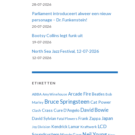
28-07-2026
Parliament introduceert alweer een nieuw
personage – Dr. Funkenstein!
20-07-2026
Bootsy Collins legt funk uit
19-07-2026
North Sea Jazz Festival, 12-07-2026
12-07-2026
ETIKETTEN
Arcade Fire
ABBA
Beatles
Amy Winehouse
Bob
Bruce Springsteen
Cat Power
Marley
David Bowie
Crass
Cure
D'Angelo
Clash
Japan
David Sylvian
Frank Zappa
Fatal Flowers
LCD
Kendrick Lamar
Kraftwerk
Joy Division
Neil Young
Soundsystem
Marvin Gaye
New