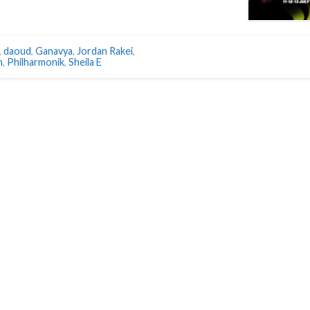
,
daoud
,
Ganavya
,
Jordan Rakei
,
h
,
Philharmonik
,
Sheila E