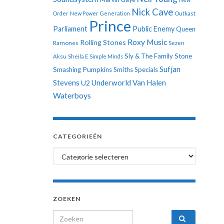
Nick Cave
Order
New Power Generation
Outkast
Prince
Parliament
Public Enemy
Queen
Roxy Music
Rolling Stones
Ramones
Sezen
Sly & The Family Stone
Aksu
Sheila E
Simple Minds
Sufjan
Smashing Pumpkins
Smiths
Specials
Stevens
Underworld
Van Halen
U2
Waterboys
CATEGORIEËN
Categorieën
ZOEKEN
Search for: