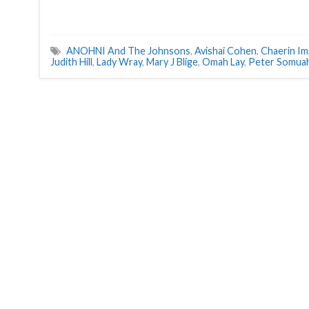
ANOHNI And The Johnsons
,
Avishai Cohen
,
Chaerin Im
Judith Hill
,
Lady Wray
,
Mary J Blige
,
Omah Lay
,
Peter Somua