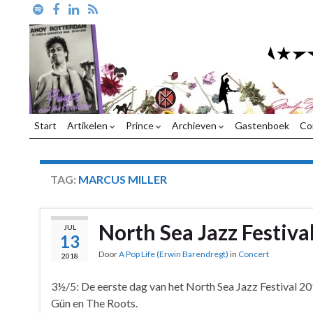
Start
Artikelen
Prince
Archieven
Gastenboek
Co
TAG:
MARCUS MILLER
North Sea Jazz Festiva
JUL
13
Door
A Pop Life (Erwin Barendregt)
in
Concert
2018
3½/5: De eerste dag van het North Sea Jazz Festival 201
Gün en The Roots.