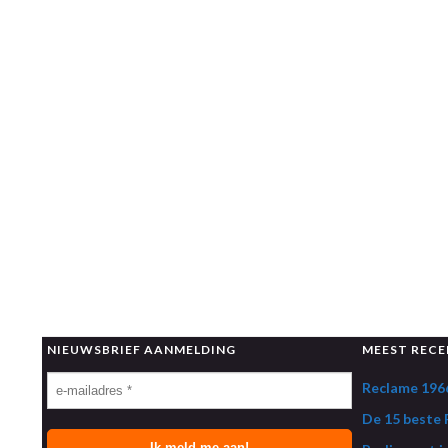
NIEUWSBRIEF AANMELDING
MEEST RECE
Reclame 1966
De 15 beste R