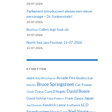
28-07-2026
Parliament introduceert alweer een nieuw
personage – Dr. Funkenstein!
20-07-2026
Bootsy Collins legt funk uit
19-07-2026
North Sea Jazz Festival, 12-07-2026
12-07-2026
ETIKETTEN
Arcade Fire
ABBA
Beatles
Amy Winehouse
Bob
Bruce Springsteen
Cat Power
Marley
David Bowie
Crass
Cure
D'Angelo
Clash
Japan
David Sylvian
Frank Zappa
Fatal Flowers
LCD
Kendrick Lamar
Kraftwerk
Joy Division
Neil Young
Soundsystem
Marvin Gaye
New