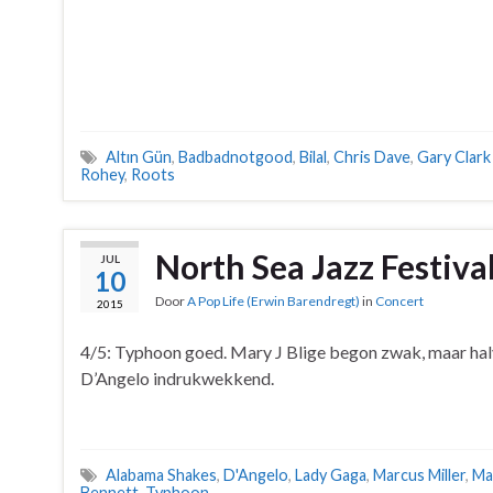
Altın Gün
,
Badbadnotgood
,
Bilal
,
Chris Dave
,
Gary Clark 
Rohey
,
Roots
North Sea Jazz Festiva
JUL
10
Door
A Pop Life (Erwin Barendregt)
in
Concert
2015
4/5: Typhoon goed. Mary J Blige begon zwak, maar hal
D’Angelo indrukwekkend.
Alabama Shakes
,
D'Angelo
,
Lady Gaga
,
Marcus Miller
,
Mar
Bennett
,
Typhoon