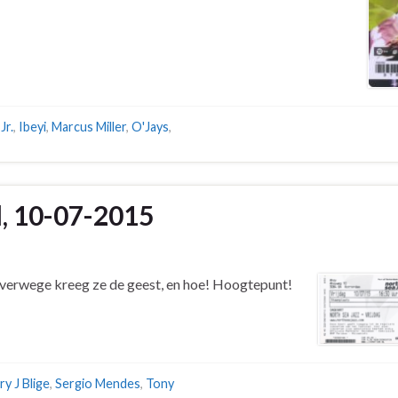
Jr.
,
Ibeyi
,
Marcus Miller
,
O'Jays
,
l, 10-07-2015
verwege kreeg ze de geest, en hoe! Hoogtepunt!
y J Blige
,
Sergio Mendes
,
Tony