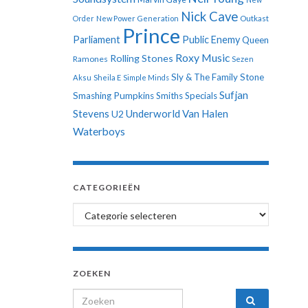
Nick Cave
Order
New Power Generation
Outkast
Prince
Parliament
Public Enemy
Queen
Roxy Music
Rolling Stones
Ramones
Sezen
Sly & The Family Stone
Aksu
Sheila E
Simple Minds
Sufjan
Smashing Pumpkins
Smiths
Specials
Stevens
Underworld
Van Halen
U2
Waterboys
CATEGORIEËN
Categorieën
ZOEKEN
Search for: