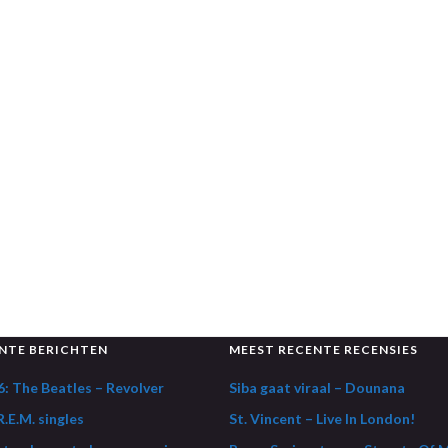
NTE BERICHTEN
MEEST RECENTE RECENSIES
: The Beatles – Revolver
Siba gaat viraal – Dounana
.E.M. singles
St. Vincent – Live In London!