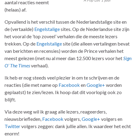
A Pop Life 1 jaar
aantal reacties neemt
(helaas) af.
Opvallend is het verschil tussen de Nederlandstalige site en
de (vertaalde)
Engelstalige
sites. Op de Nederlandse site zijn
het vooral de ’top zoveel’ verhalen die de meeste lezers
trekken. Op de
Engelstalige
site (die alleen vertalingen bevat
van berichten en recensies) worden de Prince verhalen het
meest gelezen (met nu al meer dan 12.500 lezers voor het
Sign
O’ The Times
verhaal).
Ik heb er nog steeds veel plezier in om te schrijven en de
reacties (die met name op
Facebook
en
Google+
worden
geplaatst) te zien/lezen. Ik hoop dat dit voorlopig ook zo
blijft.
Via deze weg wil ik graag alle lezers, reageerders,
nieuwsbriefleden,
Facebook
volgers,
Google+
volgers en
Twitter
volgers zeggen: dank jullie allen. Ik waardeer het echt
enorm!