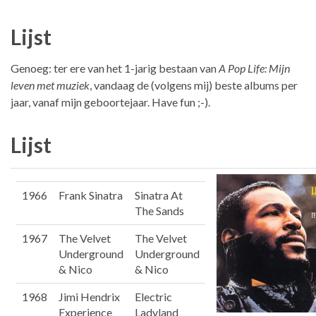
Lijst
Genoeg: ter ere van het 1-jarig bestaan van
A Pop Life: Mijn
leven met muziek
, vandaag de (volgens mij) beste albums per
jaar, vanaf mijn geboortejaar. Have fun ;-).
Lijst
1966
Frank Sinatra
Sinatra At
The Sands
1967
The Velvet
The Velvet
Underground
Underground
& Nico
& Nico
1968
Jimi Hendrix
Electric
Experience
Ladyland