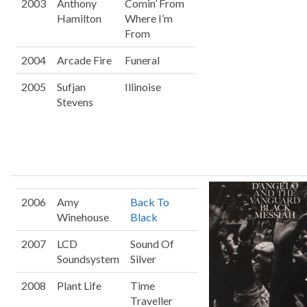
2003
Anthony
Comin’ From
Hamilton
Where I’m
From
2004
Arcade Fire
Funeral
2005
Sufjan
Illinoise
Stevens
2006
Amy
Back To
Winehouse
Black
2007
LCD
Sound Of
Soundsystem
Silver
2008
Plant Life
Time
Traveller