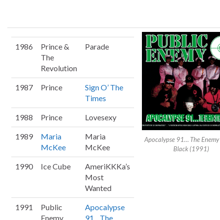
1986
Prince &
Parade
The
Revolution
1987
Prince
Sign O’ The
Times
1988
Prince
Lovesexy
1989
Maria
Maria
Apocalypse 91… The Enemy 
McKee
McKee
Black (1991)
1990
Ice Cube
AmeriKKKa’s
Most
Wanted
1991
Public
Apocalypse
Enemy
91…The