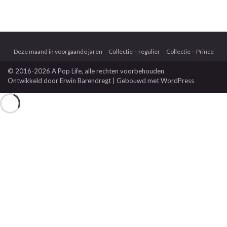
Deze maand in voorgaande jaren
Collectie – regulier
Collectie – Prince
© 2016-2026 A Pop Life
, alle rechten voorbehouden
Ontwikkeld door
Erwin Barendregt
| Gebouwd met
WordPress