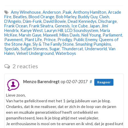
Amy Winehouse
,
Anderson .Paak
,
Anthony Hamilton
,
Arcade
Fire
,
Beatles
,
Blood Orange
,
Bob Marley
,
Buddy Guy
,
Clash
,
D'Angelo
,
Dâm-Funk
,
David Bowie
,
Dead Kennedys
,
Discharge
,
Frank Ocean
,
Frank Sinatra
,
Genesis
,
Ice Cube
,
Japan
,
Jimi
Hendrix
,
Kanye West
,
Lauryn Hill
,
LCD Soundsystem
,
Maria
McKee
,
Marvin Gaye
,
Maxwell
,
Miles Davis
,
Neil Young
,
Parliament
,
Pavement
,
Plant Life
,
Prince
,
Prodigy
,
Public Enemy
,
Queens of
the Stone Age
,
Sly & The Family Stone
,
Smashing Pumpkins
,
Specials
,
Sufjan Stevens
,
Sugar
,
Thundercat
,
Underworld
,
Van
Halen
,
Velvet Underground
,
Waterboys
2 reacties
Menzo Barendregt
op
02-07-2017
#
Reageer
Lieve zoon,
Van harte gefeliciteerd met het 1-jarig jubileum van je blog.
Ondanks, dat ik me realiseer, dat er zich in de loop van de jaren
een en muzikale generatiekloof heeft ontwikkeld en
gemanifesteerd, lees ik je blog altijd met veel plezier.
Je enthousiasme is mooi om te ervaren en ik vind, dat je goed kunt