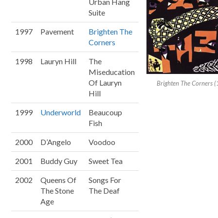
Urban Hang
Suite
1997
Pavement
Brighten The
Corners
1998
Lauryn Hill
The
Miseducation
Of Lauryn
Brighten The Corners 
Hill
1999
Underworld
Beaucoup
Fish
2000
D’Angelo
Voodoo
2001
Buddy Guy
Sweet Tea
2002
Queens Of
Songs For
The Stone
The Deaf
Age