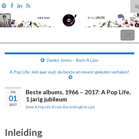
T
zo
Search for:
A Pop Life
Togg
navig
Danko Jones – Born A Lion
A Pop Life: één jaar oud; de beste en meest gelezen verhalen!
Beste albums, 1966 – 2017: A Pop Life,
JUL
01
1 jarig jubileum
2017
Door
A Pop Life (Erwin Barendregt)
in
Lijst
Inleiding