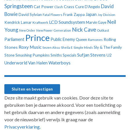
Springsteen
David
Cat Power
Crass
Cure
D'Angelo
Clash
Bowie
Japan
David Sylvian
Frank Zappa
Fatal Flowers
Joy Division
Neil
LCD Soundsystem
Kendrick Lamar
Kraftwerk
Marvin Gaye
Nick Cave
Young
New Order
New Power Generation
Outkast
Prince
Parliament
Public Enemy
Rolling
Queen
Ramones
Roxy Music
Stones
Sly & The Family
Sezen Aksu
Sheila E
Simple Minds
Sufjan Stevens
U2
Stone
Smashing Pumpkins
Smiths
Specials
Underworld
Van Halen
Waterboys
Deze site maakt gebruik van cookies. Door deze site te
gebruiken ben je daarmee akkoord. Voor een toelichting op
het gebruik daarvan en andere gegevens (zoals aanmelding
voor de nieuwsbrief) verwijs ik graag naar de
Privacyverklaring.