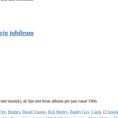
arig jubileum
 met muziek), de lijst met beste albums per jaar vanaf 1966.
Fire
,
Beatles
,
Blood Orange
,
Bob Marley
,
Buddy Guy
,
Clash
,
D'Angel