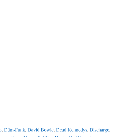
o
,
Dâm-Funk
,
David Bowie
,
Dead Kennedys
,
Discharge
,