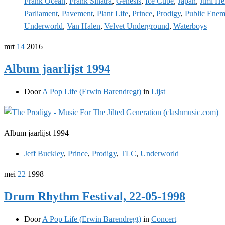
Frank Ocean
,
Frank Sinatra
,
Genesis
,
Ice Cube
,
Japan
,
Jimi He
Parliament
,
Pavement
,
Plant Life
,
Prince
,
Prodigy
,
Public Ene
Underworld
,
Van Halen
,
Velvet Underground
,
Waterboys
mrt
14
2016
Album jaarlijst 1994
Door
A Pop Life (Erwin Barendregt)
in
Lijst
Album jaarlijst 1994
Jeff Buckley
,
Prince
,
Prodigy
,
TLC
,
Underworld
mei
22
1998
Drum Rhythm Festival, 22-05-1998
Door
A Pop Life (Erwin Barendregt)
in
Concert