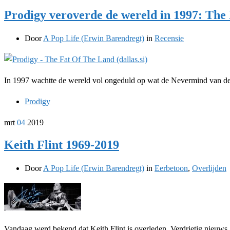
Prodigy veroverde de wereld in 1997: The
Door
A Pop Life (Erwin Barendregt)
in
Recensie
In 1997 wachtte de wereld vol ongeduld op wat de Nevermind van d
Prodigy
mrt
04
2019
Keith Flint 1969-2019
Door
A Pop Life (Erwin Barendregt)
in
Eerbetoon
,
Overlijden
Vandaag werd bekend dat Keith Flint is overleden. Verdrietig nieuws.