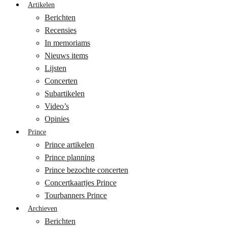
Artikelen
Berichten
Recensies
In memoriams
Nieuws items
Lijsten
Concerten
Subartikelen
Video’s
Opinies
Prince
Prince artikelen
Prince planning
Prince bezochte concerten
Concertkaartjes Prince
Tourbanners Prince
Archieven
Berichten