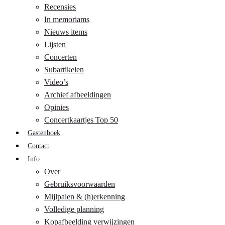
Recensies
In memoriams
Nieuws items
Lijsten
Concerten
Subartikelen
Video’s
Archief afbeeldingen
Opinies
Concertkaartjes Top 50
Gastenboek
Contact
Info
Over
Gebruiksvoorwaarden
Mijlpalen & (h)erkenning
Volledige planning
Kopafbeelding verwijzingen