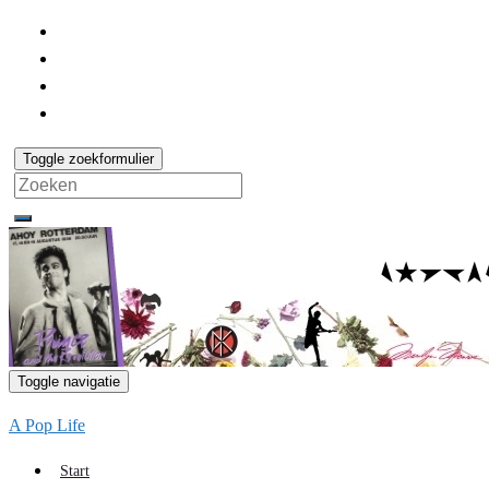
Toggle zoekformulier
Search
for:
Toggle navigatie
A Pop Life
Start