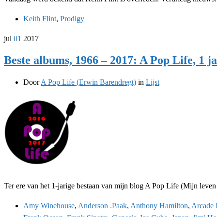
Keith Flint
,
Prodigy
jul
01
2017
Beste albums, 1966 – 2017: A Pop Life, 1 j
Door
A Pop Life (Erwin Barendregt)
in
Lijst
Ter ere van het 1-jarige bestaan van mijn blog A Pop Life (Mijn leven
Amy Winehouse
,
Anderson .Paak
,
Anthony Hamilton
,
Arcade 