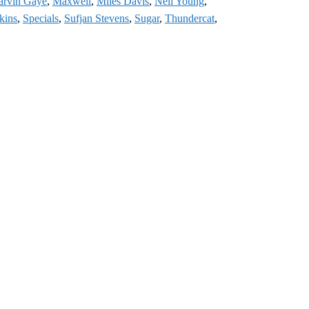
rvin Gaye
,
Maxwell
,
Miles Davis
,
Neil Young
,
kins
,
Specials
,
Sufjan Stevens
,
Sugar
,
Thundercat
,