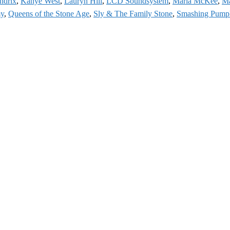
ndrix
,
Kanye West
,
Lauryn Hill
,
LCD Soundsystem
,
Maria McKee
,
Ma
my
,
Queens of the Stone Age
,
Sly & The Family Stone
,
Smashing Pump