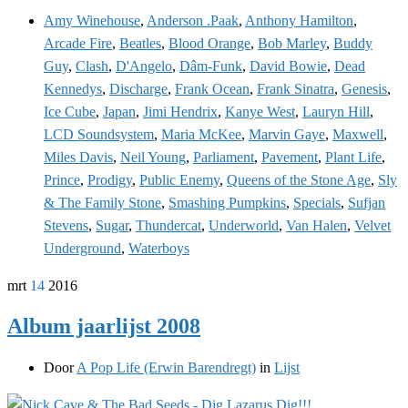
Amy Winehouse
,
Anderson .Paak
,
Anthony Hamilton
,
Arcade Fire
,
Beatles
,
Blood Orange
,
Bob Marley
,
Buddy
Guy
,
Clash
,
D'Angelo
,
Dâm-Funk
,
David Bowie
,
Dead
Kennedys
,
Discharge
,
Frank Ocean
,
Frank Sinatra
,
Genesis
,
Ice Cube
,
Japan
,
Jimi Hendrix
,
Kanye West
,
Lauryn Hill
,
LCD Soundsystem
,
Maria McKee
,
Marvin Gaye
,
Maxwell
,
Miles Davis
,
Neil Young
,
Parliament
,
Pavement
,
Plant Life
,
Prince
,
Prodigy
,
Public Enemy
,
Queens of the Stone Age
,
Sly
& The Family Stone
,
Smashing Pumpkins
,
Specials
,
Sufjan
Stevens
,
Sugar
,
Thundercat
,
Underworld
,
Van Halen
,
Velvet
Underground
,
Waterboys
mrt
14
2016
Album jaarlijst 2008
Door
A Pop Life (Erwin Barendregt)
in
Lijst