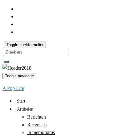
Toggle zoekformulier
Search
for:
Toggle navigatie
A Pop Life
Start
Artikelen
Berichten
Recensies
In memoriams