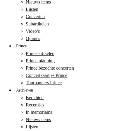
Nieuws items
Lijsten
Concerten
Subartikelen
Video’s
Opinies
Prince
Prince artikelen
Prince planning
Prince bezochte concerten
Concertkaartjes Prince
Tourbanners Prince
Archieven
Berichten
Recensies
In memoriams
Nieuws items
Lijsten