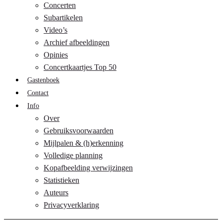
Concerten
Subartikelen
Video’s
Archief afbeeldingen
Opinies
Concertkaartjes Top 50
Gastenboek
Contact
Info
Over
Gebruiksvoorwaarden
Mijlpalen & (h)erkenning
Volledige planning
Kopafbeelding verwijzingen
Statistieken
Auteurs
Privacyverklaring