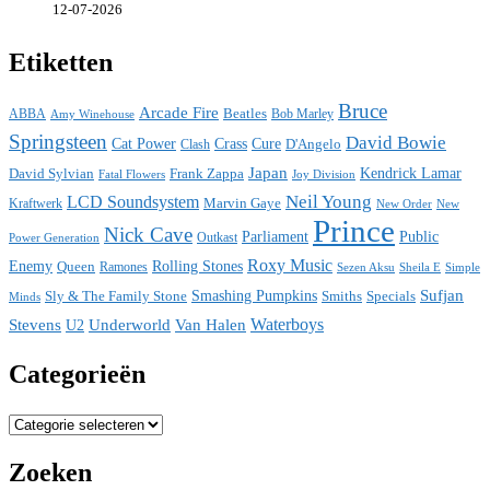
12-07-2026
Etiketten
Bruce
Arcade Fire
ABBA
Beatles
Bob Marley
Amy Winehouse
Springsteen
David Bowie
Cat Power
Crass
Cure
D'Angelo
Clash
Japan
David Sylvian
Frank Zappa
Kendrick Lamar
Fatal Flowers
Joy Division
Neil Young
LCD Soundsystem
Kraftwerk
Marvin Gaye
New
New Order
Prince
Nick Cave
Parliament
Public
Power Generation
Outkast
Roxy Music
Enemy
Rolling Stones
Queen
Ramones
Sezen Aksu
Sheila E
Simple
Sufjan
Sly & The Family Stone
Smashing Pumpkins
Smiths
Specials
Minds
Waterboys
Stevens
Underworld
Van Halen
U2
Categorieën
Categorieën
Zoeken