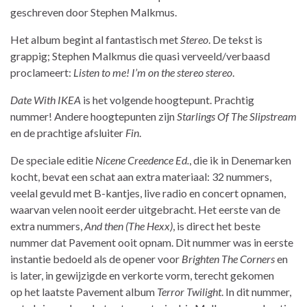
geschreven door Stephen Malkmus.
Het album begint al fantastisch met
Stereo
. De tekst is
grappig; Stephen Malkmus die quasi verveeld/verbaasd
proclameert:
Listen to me! I’m on the stereo stereo
.
Date With IKEA
is het volgende hoogtepunt. Prachtig
nummer! Andere hoogtepunten zijn
Starlings Of The Slipstream
en de prachtige afsluiter
Fin
.
De speciale editie
Nicene Creedence Ed.
, die ik in Denemarken
kocht, bevat een schat aan extra materiaal: 32 nummers,
veelal gevuld met B-kantjes, live radio en concert opnamen,
waarvan velen nooit eerder uitgebracht. Het eerste van de
extra nummers,
And then (The Hexx)
, is direct het beste
nummer dat Pavement ooit opnam. Dit nummer was in eerste
instantie bedoeld als de opener voor
Brighten The Corners
en
is later, in gewijzigde en verkorte vorm, terecht gekomen
op het laatste Pavement album
Terror Twilight
. In dit nummer,