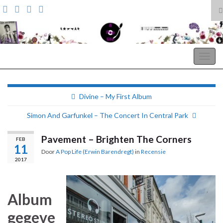
T
z
Search for:
A Pop Life
Togg
navig
Divine – My First Album
Simon And Garfunkel – The Concert In Central Park
Pavement – Brighten The Corners
FEB
11
Door
A Pop Life (Erwin Barendregt)
in
Recensie
2017
Album
gegeve