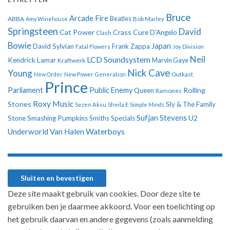
Bruce
Arcade Fire
ABBA
Beatles
Amy Winehouse
Bob Marley
Springsteen
David
Cat Power
Crass
Cure
D'Angelo
Clash
Bowie
Japan
David Sylvian
Frank Zappa
Fatal Flowers
Joy Division
Neil
LCD Soundsystem
Kendrick Lamar
Kraftwerk
Marvin Gaye
Nick Cave
Young
New Order
New Power Generation
Outkast
Prince
Parliament
Public Enemy
Rolling
Queen
Ramones
Roxy Music
Stones
Sly & The Family
Sezen Aksu
Sheila E
Simple Minds
Sufjan Stevens
U2
Stone
Smashing Pumpkins
Smiths
Specials
Underworld
Van Halen
Waterboys
Deze site maakt gebruik van cookies. Door deze site te
gebruiken ben je daarmee akkoord. Voor een toelichting op
het gebruik daarvan en andere gegevens (zoals aanmelding