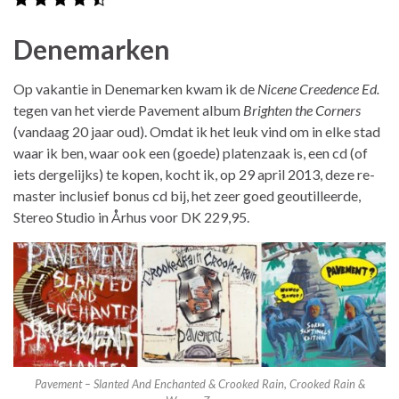
Denemarken
Op vakantie in Denemarken kwam ik de
Nicene Creedence Ed.
tegen van het vierde Pavement album
Brighten the Corners
(vandaag 20 jaar oud). Omdat ik het leuk vind om in elke stad
waar ik ben, waar ook een (goede) platenzaak is, een cd (of
iets dergelijks) te kopen, kocht ik, op 29 april 2013, deze re-
master inclusief bonus cd bij, het zeer goed geoutilleerde,
Stereo Studio in Århus voor DK 229,95.
Pavement – Slanted And Enchanted & Crooked Rain, Crooked Rain &