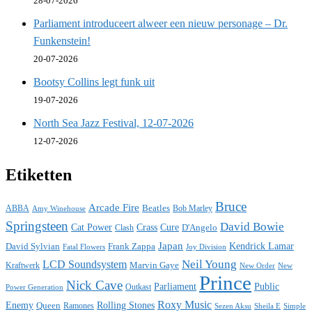
28-07-2026
Parliament introduceert alweer een nieuw personage – Dr.
Funkenstein!
20-07-2026
Bootsy Collins legt funk uit
19-07-2026
North Sea Jazz Festival, 12-07-2026
12-07-2026
Etiketten
Bruce
Arcade Fire
ABBA
Beatles
Bob Marley
Amy Winehouse
Springsteen
David Bowie
Cat Power
Crass
Cure
D'Angelo
Clash
Japan
David Sylvian
Frank Zappa
Kendrick Lamar
Fatal Flowers
Joy Division
Neil Young
LCD Soundsystem
Kraftwerk
Marvin Gaye
New
New Order
Prince
Nick Cave
Parliament
Public
Power Generation
Outkast
Roxy Music
Enemy
Rolling Stones
Queen
Ramones
Sezen Aksu
Sheila E
Simple