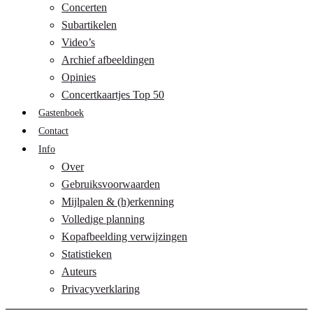
Concerten
Subartikelen
Video’s
Archief afbeeldingen
Opinies
Concertkaartjes Top 50
Gastenboek
Contact
Info
Over
Gebruiksvoorwaarden
Mijlpalen & (h)erkenning
Volledige planning
Kopafbeelding verwijzingen
Statistieken
Auteurs
Privacyverklaring