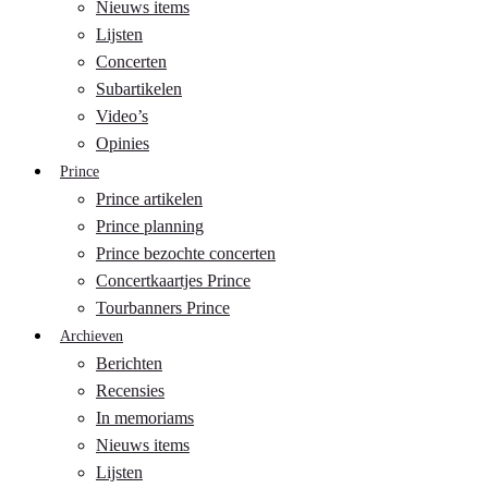
Nieuws items
Lijsten
Concerten
Subartikelen
Video’s
Opinies
Prince
Prince artikelen
Prince planning
Prince bezochte concerten
Concertkaartjes Prince
Tourbanners Prince
Archieven
Berichten
Recensies
In memoriams
Nieuws items
Lijsten