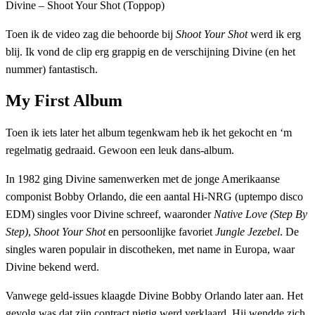
Divine – Shoot Your Shot (Toppop)
Toen ik de video zag die behoorde bij
Shoot Your Shot
werd ik erg
blij. Ik vond de clip erg grappig en de verschijning Divine (en het
nummer) fantastisch.
My First Album
Toen ik iets later het album tegenkwam heb ik het gekocht en ‘m
regelmatig gedraaid. Gewoon een leuk dans-album.
In 1982 ging Divine samenwerken met de jonge Amerikaanse
componist Bobby Orlando, die een aantal Hi-NRG (uptempo disco
EDM) singles voor Divine schreef, waaronder
Native Love (Step By
Step)
,
Shoot Your Shot
en persoonlijke favoriet
Jungle Jezebel
. De
singles waren populair in discotheken, met name in Europa, waar
Divine bekend werd.
Vanwege geld-issues klaagde Divine Bobby Orlando later aan. Het
gevolg was dat zijn contract nietig werd verklaard. Hij wendde zich