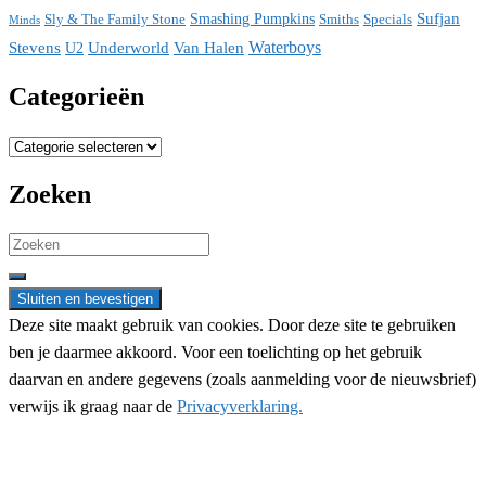
Sufjan
Sly & The Family Stone
Smashing Pumpkins
Smiths
Specials
Minds
Waterboys
Stevens
Underworld
Van Halen
U2
Categorieën
Categorieën
Zoeken
Search
for:
Deze site maakt gebruik van cookies. Door deze site te gebruiken
ben je daarmee akkoord. Voor een toelichting op het gebruik
daarvan en andere gegevens (zoals aanmelding voor de nieuwsbrief)
verwijs ik graag naar de
Privacyverklaring.
Nieuwsbrief aanmelding