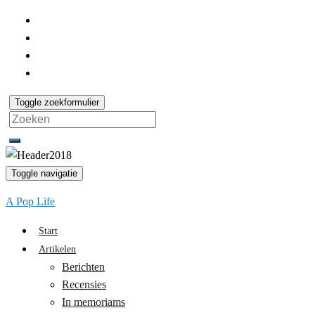
Toggle zoekformulier
Search
for:
Toggle navigatie
A Pop Life
Start
Artikelen
Berichten
Recensies
In memoriams