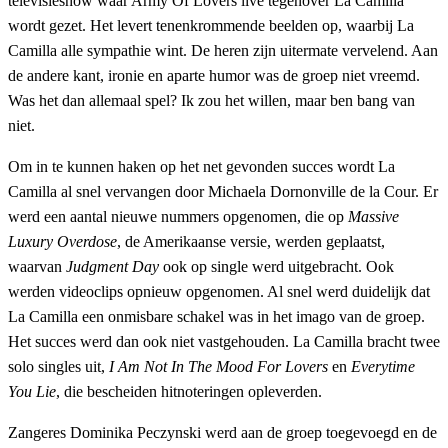
televisieshow waar Army Of Lovers live tegenover La Camilla
wordt gezet. Het levert tenenkrommende beelden op, waarbij La
Camilla alle sympathie wint. De heren zijn uitermate vervelend. Aan
de andere kant, ironie en aparte humor was de groep niet vreemd.
Was het dan allemaal spel? Ik zou het willen, maar ben bang van
niet.
Om in te kunnen haken op het net gevonden succes wordt La
Camilla al snel vervangen door Michaela Dornonville de la Cour. Er
werd een aantal nieuwe nummers opgenomen, die op
Massive
Luxury Overdose
, de Amerikaanse versie, werden geplaatst,
waarvan
Judgment Day
ook op single werd uitgebracht. Ook
werden videoclips opnieuw opgenomen. Al snel werd duidelijk dat
La Camilla een onmisbare schakel was in het imago van de groep.
Het succes werd dan ook niet vastgehouden. La Camilla bracht twee
solo singles uit,
I Am Not In The Mood For Lovers
en
Everytime
You Lie
, die bescheiden hitnoteringen opleverden.
Zangeres Dominika Peczynski werd aan de groep toegevoegd en de