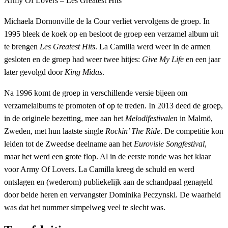
Army Of Lovers – Les Greatest Hits
Michaela Dornonville de la Cour verliet vervolgens de groep. In
1995 bleek de koek op en besloot de groep een verzamel album uit
te brengen
Les Greatest Hits
. La Camilla werd weer in de armen
gesloten en de groep had weer twee hitjes:
Give My Life
en een jaar
later gevolgd door
King Midas
.
Na 1996 komt de groep in verschillende versie bijeen om
verzamelalbums te promoten of op te treden. In 2013 deed de groep,
in de originele bezetting, mee aan het
Melodifestivalen
in Malmö,
Zweden, met hun laatste single
Rockin’ The Ride
. De competitie kon
leiden tot de Zweedse deelname aan het
Eurovisie Songfestival
,
maar het werd een grote flop. Al in de eerste ronde was het klaar
voor Army Of Lovers. La Camilla kreeg de schuld en werd
ontslagen en (wederom) publiekelijk aan de schandpaal genageld
door beide heren en vervangster Dominika Peczynski. De waarheid
was dat het nummer simpelweg veel te slecht was.