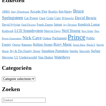
Etiketten
Bruce
Arcade Fire
ABBA
Beatles
Bob Marley
Amy Winehouse
Springsteen
David Bowie
Cat Power
Crass
Cure
D'Angelo
Clash
Japan
David Sylvian
Frank Zappa
Kendrick Lamar
Fatal Flowers
Joy Division
Neil Young
LCD Soundsystem
Kraftwerk
Marvin Gaye
New
New Order
Prince
Nick Cave
Parliament
Public
Power Generation
Outkast
Roxy Music
Enemy
Rolling Stones
Queen
Ramones
Sezen Aksu
Sheila E
Simple
Sufjan
Sly & The Family Stone
Smashing Pumpkins
Smiths
Specials
Minds
Waterboys
Stevens
Underworld
Van Halen
U2
Categorieën
Categorieën
Zoeken
Search
for: