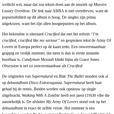
wellicht wel, maar dat zou tekort doen aan de muziek op
Massive
Luxury Overdose
. De link naar ABBA is niet overdreven, want de
popsensibiliteit op dit album is hoog. De singles zijn prima
uitgekozen, want het zijn allen hoogtepunten op het album.
Het bekendste is uiteraard
Crucified
dat met het refrein
“I’m
crucified, crucified like my saviour”
en gesproken tekst de Army Of
Lovers in Europa perfect op de kaart zette. Een onweerstaanbaar
grappig en vrolijk nummer, dat meer is dan in eerste instantie
hoorbaar is.
Candyman Messiah
klinkt bijna als Grace Jones.
Obsession
is net zo onweerstaanbaar als
Crucified
.
De originelen van
Supernatural
en
Ride The Bullet
stonden ook al
op debuutalbum
Disco Extravaganza
.
Supernatural
heeft baat
gehad bij de remix. Beiden werden ook opnieuw op single
uitgebracht.
Walking With A Zombie
heeft een jaren (19)30 vibe die
aanstekelijk is. De afsluiter
My Army Of Lovers
stond ook op het
debuutalbum in exact de zelfde versie. Het nummer is een