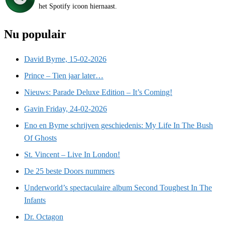
het Spotify icoon hiernaast.
Nu populair
David Byrne, 15-02-2026
Prince – Tien jaar later…
Nieuws: Parade Deluxe Edition – It’s Coming!
Gavin Friday, 24-02-2026
Eno en Byrne schrijven geschiedenis: My Life In The Bush
Of Ghosts
St. Vincent – Live In London!
De 25 beste Doors nummers
Underworld’s spectaculaire album Second Toughest In The
Infants
Dr. Octagon