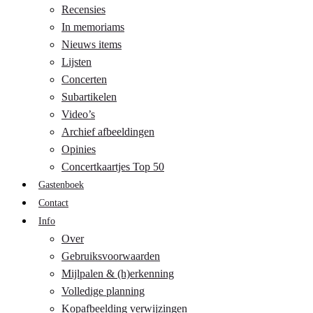
Recensies
In memoriams
Nieuws items
Lijsten
Concerten
Subartikelen
Video’s
Archief afbeeldingen
Opinies
Concertkaartjes Top 50
Gastenboek
Contact
Info
Over
Gebruiksvoorwaarden
Mijlpalen & (h)erkenning
Volledige planning
Kopafbeelding verwijzingen