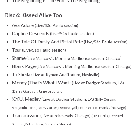
The Beginning Is The End Is The Beginning
Disc 6: Kissed Alive Too
Ava Adore
(Live/São Paulo session)
Daphne Descends
(Live/São Paulo session)
The Tale Of Dusty And Pistol Pete
(Live/São Paulo session)
Tear
(Live/São Paulo session)
Shame
(Live Mancow’s Morning Madhouse session, Chicago)
Blank Page
(Live Mancow’s Morning Madhouse session, Chicago)
To Sheila (
Live at Ryman Auditorium, Nashville)
Money (That’s What I Want)
(Live at Dodger Stadium, LA)
(Berry Gordy Jr., Janie Bradford)
X.Y.U. Medley
(Live at Dodger Stadium, LA)
(Billy Corgan,
Benjamin Rossi, Larry Carter, Debora Iyall, Peter Wood, Frank Zincavage)
Transmission
(Live at rehearsals, Chicago)
(Ian Curtis, Bernard
Sumner, Peter Hook, Stephen Morris)