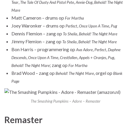
,
,
,
Tear
The Tale Of Dusty And Pistol Pete
Annie-Dog
Behold! The Night
Mare
Matt Cameron – drums op
For Martha
Joey Waronker – drums op
,
,
Perfect
Once Upon A Time
Pug
Dennis Flemion – zang op
,
To Sheila
Behold! The Night Mare
Jimmy Flemion – zang op
,
To Sheila
Behold! The Night Mare
Bon Harris – programmering op
,
,
Ava Adore
Perfect
Daphne
,
,
,
,
,
Descends
Once Upon A Time
Crestfallen
Appels + Oranjes
Pug
; zang op
Behold! The Night Mare
For Martha
Brad Wood – zang op
, orgel op
Behold! The Night Mare
Blank
Page
The Smashing Pumpkins – Adore – Remaster
Remaster