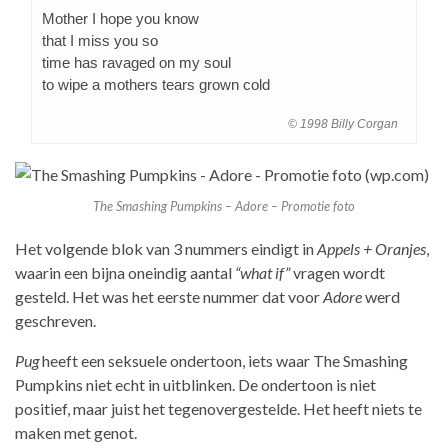
Mother I hope you know
that I miss you so
time has ravaged on my soul
to wipe a mothers tears grown cold
© 1998 Billy Corgan
The Smashing Pumpkins – Adore – Promotie foto
Het volgende blok van 3 nummers eindigt in
Appels + Oranjes
,
waarin een bijna oneindig aantal
“what if”
vragen wordt
gesteld. Het was het eerste nummer dat voor
Adore
werd
geschreven.
Pug
heeft een seksuele ondertoon, iets waar The Smashing
Pumpkins niet echt in uitblinken. De ondertoon is niet
positief, maar juist het tegenovergestelde. Het heeft niets te
maken met genot.