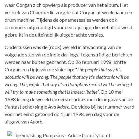
waar Corgan zich opwierp als producer van het album. Het
vertrek van Chamberlin zorgde dat Corgan uitweek naar een
drum machine. Tijdens de opnamesessies werden ook
drummers uitgenodigd voor een bijdrage, die niet altijd werd
gebruikt in de uiteindelijk uitgebrachte versies.
Ondertussen was de (rock) wereld in afwachting van de
volgende stap van de indie darlings. Tegenstrijdige berichten
werden naar buiten gebracht. Op 26 februari 1998 lichtte
Corgan een tipje van de sluier op:
“The people that say it’s
acoustic will be wrong. The people that say it’s electronic will be
wrong. The people that say it’s a Pumpkins record will be wrong. I
will try to make something that is indescribable”
. Op 18 mei
1998 kreeg de wereld de eerste indruk met de uitgave van de
(fantastische) single
Ava Adore
. De video bij het nummer werd
voor het eerst getoond op 1 juni 1998, één dag voor de
uitgave van
Adore
.