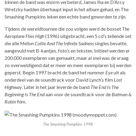
binnen de band was enorm verbeterd, James Iha en D’Arcy
Wretzky hadden überhaupt input in het album gehad, en The
Smashing Pumpkins leken een echte band geworden te zijn.
Tijdens de wereldtournee die zou volgen werd de boxset
The
Aeroplane Flies High
(1996) uitgebracht, een 5 cd’s tellende set
die alle
Mellon Collie And The Infinite Sadness
singles bevatte,
aangevuld met B-kantjes, foto’s en teksten. Initieel werden er
200.000 exemplaren van gemaakt, maar al snel was de vraag
zo overweldigend dat er meer en meer exemplaren bij werden
geperst. Begin 1997 bracht de band het nummer
Eye
uit als
onderdeel van de soundtrack voor David Lynch’s film
Lost
Highway
. Later in het jaar leverde de band
The End Is The
Beginning Is The End
aan voor de soundtrack voor de
Batman &
Robin
film.
The Smashing Pumpkins 1998