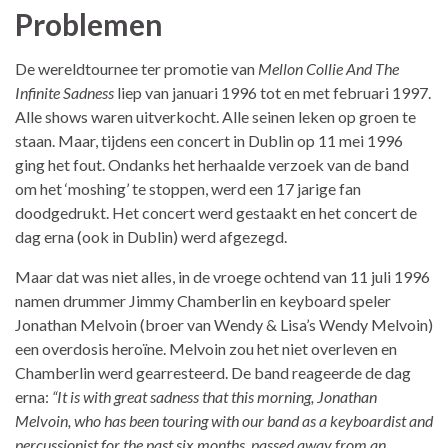
Problemen
De wereldtournee ter promotie van
Mellon Collie And The
Infinite Sadness
liep van januari 1996 tot en met februari 1997.
Alle shows waren uitverkocht. Alle seinen leken op groen te
staan. Maar, tijdens een concert in Dublin op 11 mei 1996
ging het fout. Ondanks het herhaalde verzoek van de band
om het ‘moshing’ te stoppen, werd een 17 jarige fan
doodgedrukt. Het concert werd gestaakt en het concert de
dag erna (ook in Dublin) werd afgezegd.
Maar dat was niet alles, in de vroege ochtend van 11 juli 1996
namen drummer Jimmy Chamberlin en keyboard speler
Jonathan Melvoin (broer van Wendy & Lisa’s Wendy Melvoin)
een overdosis heroïne. Melvoin zou het niet overleven en
Chamberlin werd gearresteerd. De band reageerde de dag
erna:
“It is with great sadness that this morning, Jonathan
Melvoin, who has been touring with our band as a keyboardist and
percussionist for the past six months, passed away from an