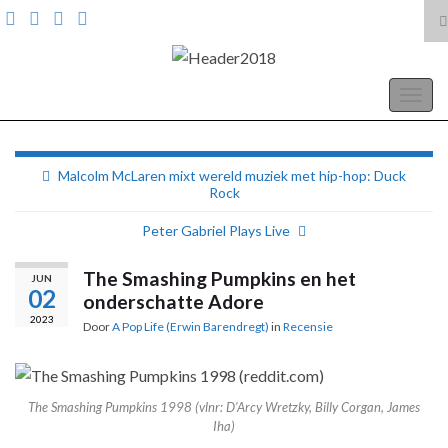
T
z
Search for:
A Pop Life
Togg
navig
Malcolm McLaren mixt wereld muziek met hip-hop: Duck
Rock
Peter Gabriel Plays Live
The Smashing Pumpkins en het
JUN
02
onderschatte Adore
2023
Door
A Pop Life (Erwin Barendregt)
in
Recensie
The Smashing Pumpkins 1998 (vlnr: D’Arcy Wretzky, Billy Corgan, James
Iha)