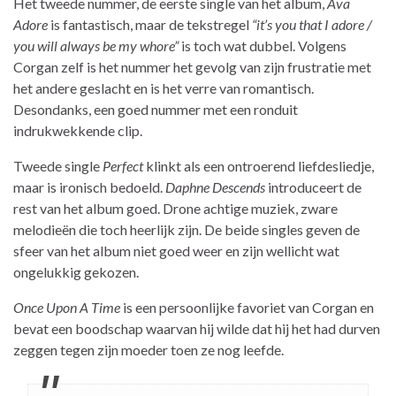
Het tweede nummer, de eerste single van het album,
Ava
Adore
is fantastisch, maar de tekstregel
“it’s you that I adore /
you will always be my whore”
is toch wat dubbel. Volgens
Corgan zelf is het nummer het gevolg van zijn frustratie met
het andere geslacht en is het verre van romantisch.
Desondanks, een goed nummer met een ronduit
indrukwekkende clip.
Tweede single
Perfect
klinkt als een ontroerend liefdesliedje,
maar is ironisch bedoeld.
Daphne Descends
introduceert de
rest van het album goed. Drone achtige muziek, zware
melodieën die toch heerlijk zijn. De beide singles geven de
sfeer van het album niet goed weer en zijn wellicht wat
ongelukkig gekozen.
Once Upon A Time
is een persoonlijke favoriet van Corgan en
bevat een boodschap waarvan hij wilde dat hij het had durven
zeggen tegen zijn moeder toen ze nog leefde.