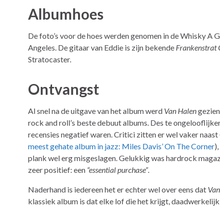
Albumhoes
De foto’s voor de hoes werden genomen in de Whisky A G
Angeles. De gitaar van Eddie is zijn bekende
Frankenstrat 
Stratocaster.
Ontvangst
Al snel na de uitgave van het album werd
Van Halen
gezien
rock and roll’s beste debuut albums. Des te ongelooflijker 
recensies negatief waren. Critici zitten er wel vaker naast
meest gehate album in jazz: Miles Davis’ On The Corner
)
plank wel erg misgeslagen. Gelukkig was hardrock maga
zeer positief: een
“essential purchase”
.
Naderhand is iedereen het er echter wel over eens dat
Van
klassiek album is dat elke lof die het krijgt, daadwerkelijk