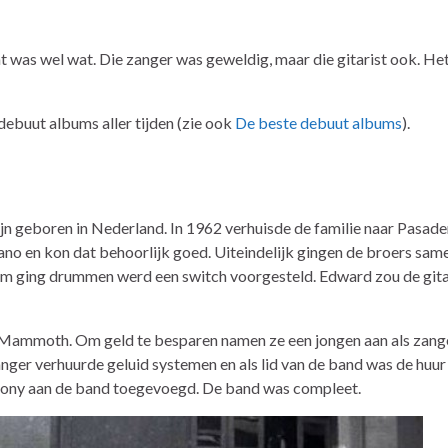
t was wel wat. Die zanger was geweldig, maar die gitarist ook. He
debuut albums aller tijden (zie ook
De beste debuut albums
).
n geboren in Nederland. In 1962 verhuisde de familie naar Pasade
ano en kon dat behoorlijk goed. Uiteindelijk gingen de broers sam
em ging drummen werd een switch voorgesteld. Edward zou de git
Mammoth. Om geld te besparen namen ze een jongen aan als zange
ger verhuurde geluid systemen en als lid van de band was de huur g
hony aan de band toegevoegd. De band was compleet.