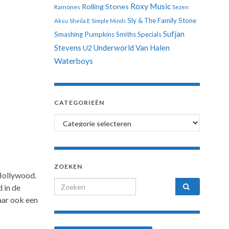
Roxy Music
Rolling Stones
Ramones
Sezen
Sly & The Family Stone
Aksu
Sheila E
Simple Minds
Sufjan
Smashing Pumpkins
Smiths
Specials
Stevens
Underworld
Van Halen
U2
Waterboys
CATEGORIEËN
Categorieën
ZOEKEN
Hollywood.
Search for:
 in de
aar ook een