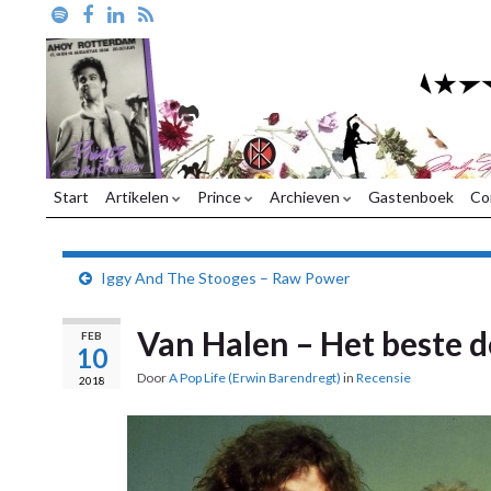
Start
Artikelen
Prince
Archieven
Gastenboek
Co
Iggy And The Stooges – Raw Power
Van Halen – Het beste d
FEB
10
Door
A Pop Life (Erwin Barendregt)
in
Recensie
2018