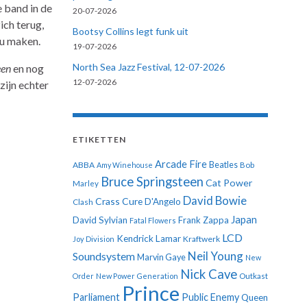
 band in de
20-07-2026
ich terug,
Bootsy Collins legt funk uit
ou maken.
19-07-2026
North Sea Jazz Festival, 12-07-2026
een
en nog
12-07-2026
ijn echter
ETIKETTEN
Arcade Fire
ABBA
Beatles
Amy Winehouse
Bob
Bruce Springsteen
Cat Power
Marley
David Bowie
Crass
Cure
D'Angelo
Clash
Japan
David Sylvian
Frank Zappa
Fatal Flowers
LCD
Kendrick Lamar
Kraftwerk
Joy Division
Neil Young
Soundsystem
Marvin Gaye
New
Nick Cave
Order
New Power Generation
Outkast
Prince
Parliament
Public Enemy
Queen