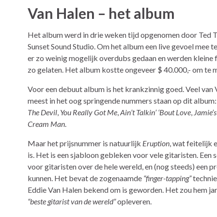
Van Halen – het album
Het album werd in drie weken tijd opgenomen door Ted 
Sunset Sound Studio. Om het album een live gevoel mee t
er zo weinig mogelijk overdubs gedaan en werden kleine 
zo gelaten. Het album kostte ongeveer $ 40.000,- om te 
Voor een debuut album is het krankzinnig goed. Veel van 
meest in het oog springende nummers staan op dit album
The Devil
,
You Really Got Me
,
Ain’t Talkin’ ‘Bout Love
,
Jamie’s
Cream Man
.
Maar het prijsnummer is natuurlijk
Eruption
, wat feitelijk
is. Het is een sjabloon gebleken voor vele gitaristen. Ee
voor gitaristen over de hele wereld, en (nog steeds) een p
kunnen. Het bevat de zogenaamde
“finger-tapping”
technie
Eddie Van Halen bekend om is geworden. Het zou hem jare
“beste gitarist van de wereld”
opleveren.