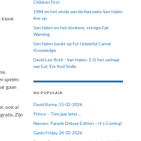
Children First
1984 en het einde van de klassieke Van Halen
t klonk
line-up
Van Halen en het donkere, stevige Fair
Warning
Van Halen beukt op For Unlawful Carnal
Knowledge
David Lee Roth - Van Halen: 1-0, het verhaal
van Eat 'Em And Smile
na,
en spelen:
aar gaan
NU POPULAIR
David Byrne, 15-02-2026
r, ook al
Prince – Tien jaar later…
ratis. Zijn
Nieuws: Parade Deluxe Edition – It’s Coming!
Gavin Friday, 24-02-2026