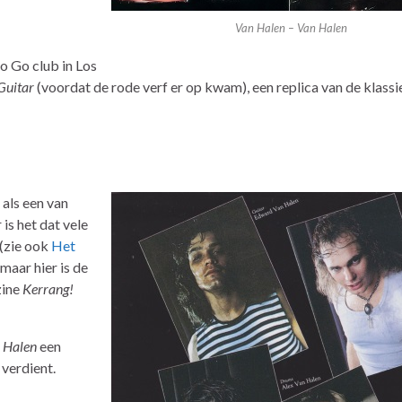
Van Halen – Van Halen
o Go club in Los
Guitar
(voordat de rode verf er op kwam), een replica van de klass
 als een van
is het dat vele
 (zie ook
Het
, maar hier is de
zine
Kerrang!
 Halen
een
 verdient.