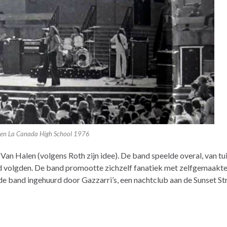
en La Canada High School 1976
Van Halen (volgens Roth zijn idee). De band speelde overal, van tui
d volgden. De band promootte zichzelf fanatiek met zelfgemaakte
e band ingehuurd door Gazzarri’s, een nachtclub aan de Sunset Str