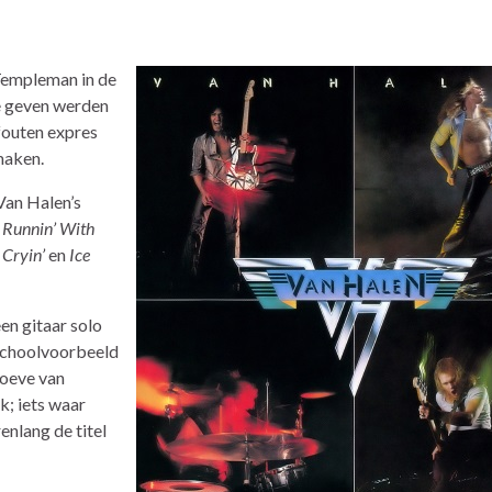
Templeman in de
e geven werden
fouten expres
maken.
Van Halen’s
:
Runnin’ With
 Cryin’
en
Ice
 een gitaar solo
n schoolvoorbeeld
roeve van
k; iets waar
nlang de titel