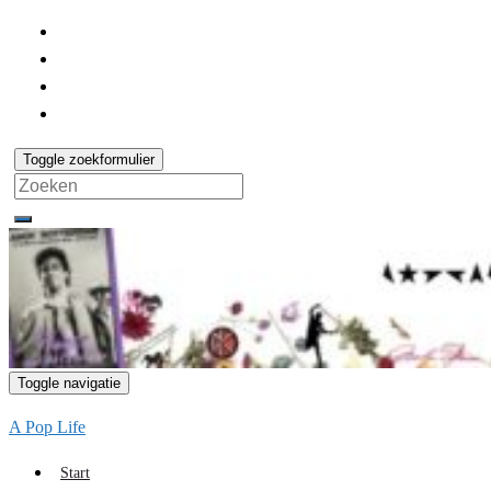
Toggle zoekformulier
Search
for:
Toggle navigatie
A Pop Life
Start