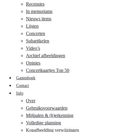
Recensies
In memoriams
Nieuws items
Lijsten
Concerten
Subartikelen
Video’s
Archief afbeeldingen
Opinies
Concertkaartjes Top 50
Gastenboek
Contact
Info
Over
Gebruiksvoorwaarden
Mijlpalen & (h)erkenning
Volledige planning
Kopafbeelding verwijzingen