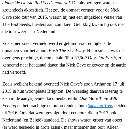
alongside classic Bad Seeds material
. De uitvoeringen waren
grotendeels akoestisch. Het zou de opmaat vormen voor de Nick
Cave solo tour van 2015, waarin hij met een uitgeklede versie van
The Bad Seeds, theaters aan zou doen. Gelukkig kwam hij ook met
die tour weer naar Nederland.
Zoals hierboven vermeld werd er gefilmd voor en tijdens de
opnamen voor het album
Push The Sky Away
. Het resultaat was de,
overigens prachtige, documentaire/film
20,000 Days On Earth
, zo
genoemd naar het aantal dagen dat Nick Cave ongeveer op de aarde
had vertoefd.
Zoals wellicht bekend overleed Nick Cave’s zoon Arthur op 17 juli
2015 in hun woonplaats Brighton. De weerslag daarvan is terug te
zien in de aangrijpende documentaire/film
One More Time With
Feeling
en het prachtige en ontroerende album
Skeleton Tree
, beiden
uit 2016. Ook dat werd gevolgd door een tour, die in 2017 ook
Nederland (en België) aandeed. De shows waren groter van opzet
(er werd gespeeld in grote zalen), maar intiemer dan ooit. Alleen