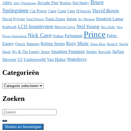
Bruce
Arcade Fire
ABBA
Beatles
Bob Marley
Amy Winehouse
Springsteen
David Bowie
Cat Power
Crass
Cure
D'Angelo
Clash
Japan
David Sylvian
Frank Zappa
Kendrick Lamar
Fatal Flowers
Joy Division
Neil Young
LCD Soundsystem
Kraftwerk
Marvin Gaye
New
New Order
Prince
Nick Cave
Parliament
Public
Power Generation
Outkast
Roxy Music
Enemy
Rolling Stones
Queen
Ramones
Sezen Aksu
Sheila E
Simple
Sufjan
Sly & The Family Stone
Smashing Pumpkins
Smiths
Specials
Minds
Waterboys
Stevens
Underworld
Van Halen
U2
Categorieën
Categorieën
Zoeken
Search
for: