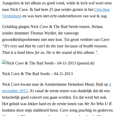
Aangezien ik het album zo goed vond, wilde ik toch wel weer eens
naar Nick Cave. Ik had hem 25 jaar eerder gezien in het
Utrechtse
Vredenburg
en was toen niet echt ondersteboven van wat ik zag.
Gelukkig gingen Nick Cave & The Bad Seeds touren. Helaas
zonder drummer Thomas Wydler, die vanwege
gezondheidsproblemen niet mee kon. Tot groot verdriet van Cave:
“It’s very sad that he can’t do the tour because of health reasons.
That is a hard blow for us. He is the sound of this album.”
.
Nick Cave & The Bad Seeds – 04-11-2013
Nick Cave kwam naar de Amsterdamse Heineken Music Hall op
4
november 2013
. Al vanaf de eerste tonen was duidelijk dat dit een
belachelijk goed concert zou gaan worden. En dat werd het ook.
Het geluid was lekker hard en de eerste tonen van
We No Who U R
bonkten door mijn middenrif heen. Cave zong prachtig en gedreven.