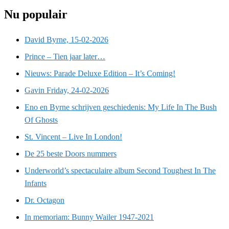
Nu populair
David Byrne, 15-02-2026
Prince – Tien jaar later…
Nieuws: Parade Deluxe Edition – It’s Coming!
Gavin Friday, 24-02-2026
Eno en Byrne schrijven geschiedenis: My Life In The Bush
Of Ghosts
St. Vincent – Live In London!
De 25 beste Doors nummers
Underworld’s spectaculaire album Second Toughest In The
Infants
Dr. Octagon
In memoriam: Bunny Wailer 1947-2021