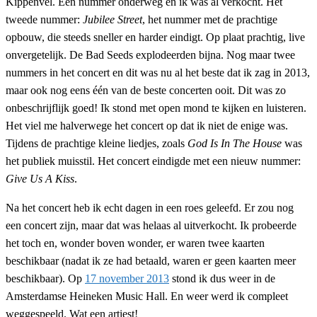
Kippenvel. Eén nummer onderweg en ik was al verkocht. Het
tweede nummer:
Jubilee Street
, het nummer met de prachtige
opbouw, die steeds sneller en harder eindigt. Op plaat prachtig, live
onvergetelijk. De Bad Seeds explodeerden bijna. Nog maar twee
nummers in het concert en dit was nu al het beste dat ik zag in 2013,
maar ook nog eens één van de beste concerten ooit. Dit was zo
onbeschrijflijk goed! Ik stond met open mond te kijken en luisteren.
Het viel me halverwege het concert op dat ik niet de enige was.
Tijdens de prachtige kleine liedjes, zoals
God Is In The House
was
het publiek muisstil. Het concert eindigde met een nieuw nummer:
Give Us A Kiss
.
Na het concert heb ik echt dagen in een roes geleefd. Er zou nog
een concert zijn, maar dat was helaas al uitverkocht. Ik probeerde
het toch en, wonder boven wonder, er waren twee kaarten
beschikbaar (nadat ik ze had betaald, waren er geen kaarten meer
beschikbaar). Op
17 november 2013
stond ik dus weer in de
Amsterdamse Heineken Music Hall. En weer werd ik compleet
weggespeeld. Wat een artiest!