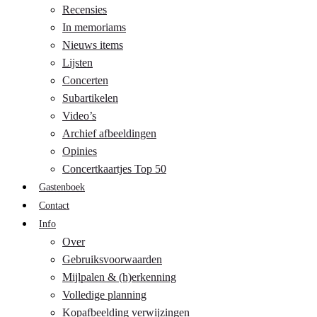
Recensies
In memoriams
Nieuws items
Lijsten
Concerten
Subartikelen
Video’s
Archief afbeeldingen
Opinies
Concertkaartjes Top 50
Gastenboek
Contact
Info
Over
Gebruiksvoorwaarden
Mijlpalen & (h)erkenning
Volledige planning
Kopafbeelding verwijzingen