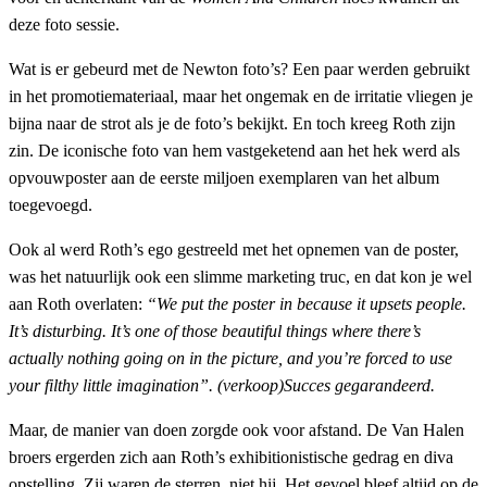
deze foto sessie.
Wat is er gebeurd met de Newton foto’s? Een paar werden gebruikt
in het promotiemateriaal, maar het ongemak en de irritatie vliegen je
bijna naar de strot als je de foto’s bekijkt. En toch kreeg Roth zijn
zin. De iconische foto van hem vastgeketend aan het hek werd als
opvouwposter aan de eerste miljoen exemplaren van het album
toegevoegd.
Ook al werd Roth’s ego gestreeld met het opnemen van de poster,
was het natuurlijk ook een slimme marketing truc, en dat kon je wel
aan Roth overlaten:
“We put the poster in because it upsets people.
It’s disturbing. It’s one of those beautiful things where there’s
actually nothing going on in the picture, and you’re forced to use
your filthy little imagination”. (verkoop)Succes gegarandeerd.
Maar, de manier van doen zorgde ook voor afstand. De Van Halen
broers ergerden zich aan Roth’s exhibitionistische gedrag en diva
opstelling. Zij waren de sterren, niet hij. Het gevoel bleef altijd op de