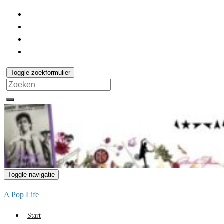
Toggle zoekformulier
Search
for:
Toggle navigatie
A Pop Life
Start