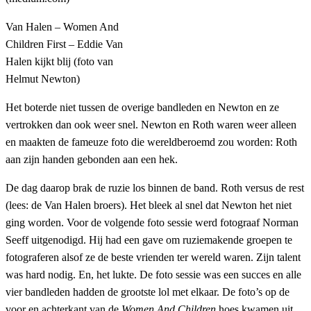
Van Halen – Women And
Children First – Eddie Van
Halen kijkt blij (foto van
Helmut Newton)
Het boterde niet tussen de overige bandleden en Newton en ze
vertrokken dan ook weer snel. Newton en Roth waren weer alleen
en maakten de fameuze foto die wereldberoemd zou worden: Roth
aan zijn handen gebonden aan een hek.
De dag daarop brak de ruzie los binnen de band. Roth versus de rest
(lees: de Van Halen broers). Het bleek al snel dat Newton het niet
ging worden. Voor de volgende foto sessie werd fotograaf Norman
Seeff uitgenodigd. Hij had een gave om ruziemakende groepen te
fotograferen alsof ze de beste vrienden ter wereld waren. Zijn talent
was hard nodig. En, het lukte. De foto sessie was een succes en alle
vier bandleden hadden de grootste lol met elkaar. De foto’s op de
voor en achterkant van de
Women And Children
hoes kwamen uit