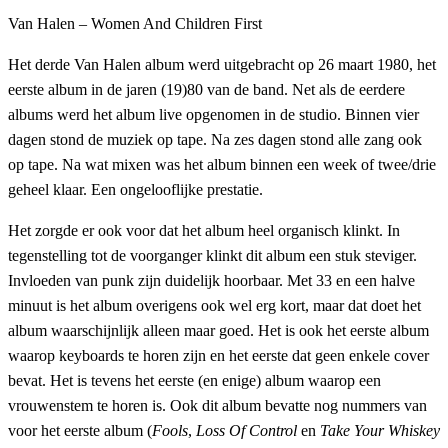
Van Halen – Women And Children First
Het derde Van Halen album werd uitgebracht op 26 maart 1980, het
eerste album in de jaren (19)80 van de band. Net als de eerdere
albums werd het album live opgenomen in de studio. Binnen vier
dagen stond de muziek op tape. Na zes dagen stond alle zang ook
op tape. Na wat mixen was het album binnen een week of twee/drie
geheel klaar. Een ongelooflijke prestatie.
Het zorgde er ook voor dat het album heel organisch klinkt. In
tegenstelling tot de voorganger klinkt dit album een stuk steviger.
Invloeden van punk zijn duidelijk hoorbaar. Met 33 en een halve
minuut is het album overigens ook wel erg kort, maar dat doet het
album waarschijnlijk alleen maar goed. Het is ook het eerste album
waarop keyboards te horen zijn en het eerste dat geen enkele cover
bevat. Het is tevens het eerste (en enige) album waarop een
vrouwenstem te horen is. Ook dit album bevatte nog nummers van
voor het eerste album (
Fools
,
Loss Of Control
en
Take Your Whiskey