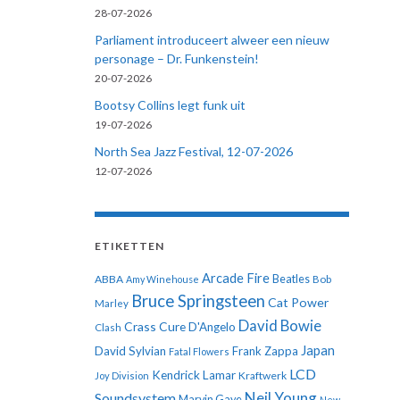
28-07-2026
Parliament introduceert alweer een nieuw
personage – Dr. Funkenstein!
20-07-2026
Bootsy Collins legt funk uit
19-07-2026
North Sea Jazz Festival, 12-07-2026
12-07-2026
ETIKETTEN
Arcade Fire
ABBA
Beatles
Amy Winehouse
Bob
Bruce Springsteen
Cat Power
Marley
David Bowie
Crass
Cure
D'Angelo
Clash
Japan
David Sylvian
Frank Zappa
Fatal Flowers
LCD
Kendrick Lamar
Kraftwerk
Joy Division
Neil Young
Soundsystem
Marvin Gaye
New