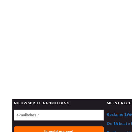
NIEUWSBRIEF AANMELDING
MEEST RECE
Reclame 1966
De 15 beste R