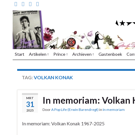
Start
Artikelen
Prince
Archieven
Gastenboek
Con
TAG:
VOLKAN KONAK
In memoriam: Volkan
MRT
31
Door
A Pop Life (Erwin Barendregt)
in
In memoriam
2025
In memoriam: Volkan Konak 1967-2025