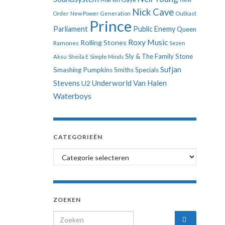
Nick Cave
Order
New Power Generation
Outkast
Prince
Parliament
Public Enemy
Queen
Roxy Music
Rolling Stones
Ramones
Sezen
Sly & The Family Stone
Aksu
Sheila E
Simple Minds
Sufjan
Smashing Pumpkins
Smiths
Specials
Stevens
Underworld
Van Halen
U2
Waterboys
CATEGORIEËN
Categorieën
ZOEKEN
Search for: