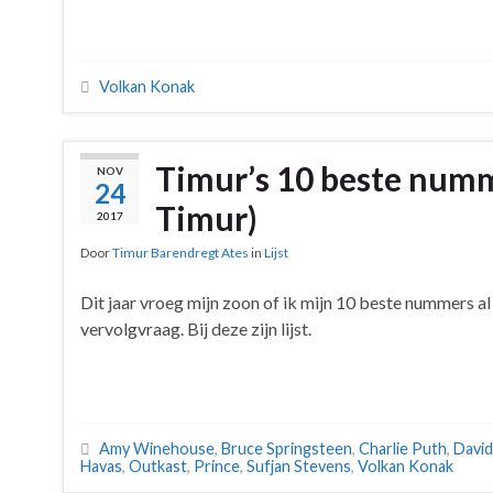
Volkan Konak
Timur’s 10 beste numme
NOV
24
Timur)
2017
Door
Timur Barendregt Ates
in
Lijst
Dit jaar vroeg mijn zoon of ik mijn 10 beste nummers 
vervolgvraag. Bij deze zijn lijst.
Amy Winehouse
,
Bruce Springsteen
,
Charlie Puth
,
David
Havas
,
Outkast
,
Prince
,
Sufjan Stevens
,
Volkan Konak