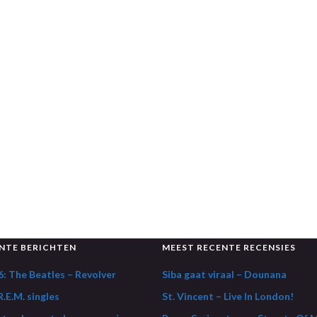
NTE BERICHTEN
MEEST RECENTE RECENSIES
: The Beatles – Revolver
Siba gaat viraal – Dounana
.E.M. singles
St. Vincent – Live In London!