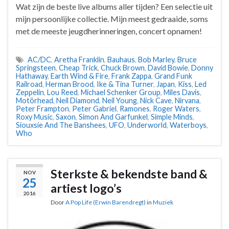
Wat zijn de beste live albums aller tijden? Een selectie uit
mijn persoonlijke collectie. Mijn meest gedraaide, soms
met de meeste jeugdherinneringen, concert opnamen!
AC/DC
,
Aretha Franklin
,
Bauhaus
,
Bob Marley
,
Bruce
Springsteen
,
Cheap Trick
,
Chuck Brown
,
David Bowie
,
Donny
Hathaway
,
Earth Wind & Fire
,
Frank Zappa
,
Grand Funk
Railroad
,
Herman Brood
,
Ike & Tina Turner
,
Japan
,
Kiss
,
Led
Zeppelin
,
Lou Reed
,
Michael Schenker Group
,
Miles Davis
,
Motörhead
,
Neil Diamond
,
Neil Young
,
Nick Cave
,
Nirvana
,
Peter Frampton
,
Peter Gabriel
,
Ramones
,
Roger Waters
,
Roxy Music
,
Saxon
,
Simon And Garfunkel
,
Simple Minds
,
Siouxsie And The Banshees
,
UFO
,
Underworld
,
Waterboys
,
Who
Sterkste & bekendste band &
NOV
25
artiest logo’s
2016
Door
A Pop Life (Erwin Barendregt)
in
Muziek