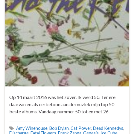
Op 14 maart 2016 was het zover. Ik werd 50. Ter ere
daarvan en als eerbetoon aan de muziek mijn top 50
beste albums. Vandaag nummer 50 tot en met 26.
Amy Winehouse
,
Bob Dylan
,
Cat Power
,
Dead Kennedys
,
Discharge
,
Fatal Flowers
,
Frank Zappa
,
Genesis
,
Ice Cube
,