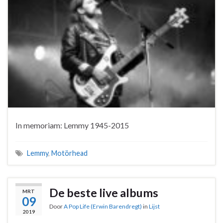
In memoriam: Lemmy 1945-2015
Lemmy
,
Motörhead
De beste live albums
MRT
09
Door
A Pop Life (Erwin Barendregt)
in
Lijst
2019