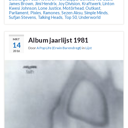
James Brown
,
Jimi Hendrix
,
Joy Division
,
Kraftwerk
,
Linton
Kwesi Johnson
,
Lone Justice
,
Motörhead
,
Outkast
,
Parliament
,
Pixies
,
Ramones
,
Sezen Aksu
,
Simple Minds
,
Sufjan Stevens
,
Talking Heads
,
Top 50
,
Underworld
Album jaarlijst 1981
MRT
14
Door
A Pop Life (Erwin Barendregt)
in
Lijst
2016