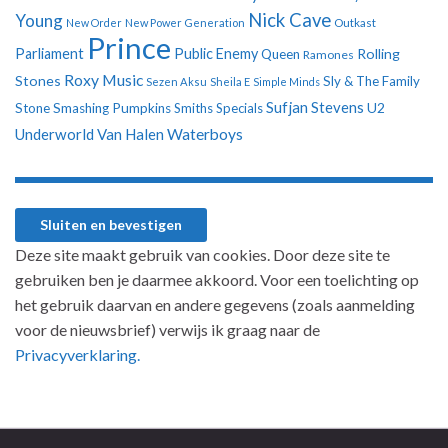
Nick Cave
Young
New Order
New Power Generation
Outkast
Prince
Parliament
Public Enemy
Rolling
Queen
Ramones
Roxy Music
Stones
Sly & The Family
Sezen Aksu
Sheila E
Simple Minds
Sufjan Stevens
U2
Stone
Smashing Pumpkins
Smiths
Specials
Underworld
Van Halen
Waterboys
Deze site maakt gebruik van cookies. Door deze site te
gebruiken ben je daarmee akkoord. Voor een toelichting op
het gebruik daarvan en andere gegevens (zoals aanmelding
voor de nieuwsbrief) verwijs ik graag naar de
Privacyverklaring.