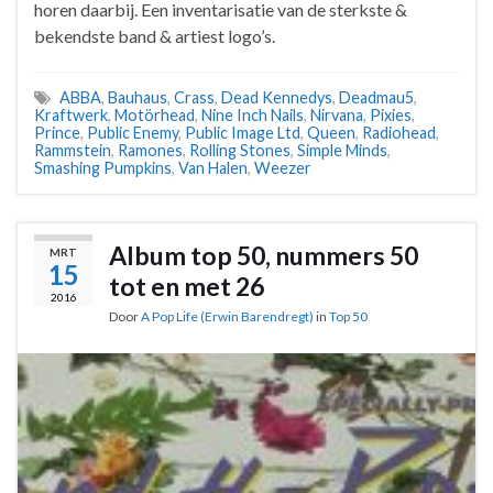
horen daarbij. Een inventarisatie van de sterkste &
bekendste band & artiest logo’s.
ABBA
,
Bauhaus
,
Crass
,
Dead Kennedys
,
Deadmau5
,
Kraftwerk
,
Motörhead
,
Nine Inch Nails
,
Nirvana
,
Pixies
,
Prince
,
Public Enemy
,
Public Image Ltd
,
Queen
,
Radiohead
,
Rammstein
,
Ramones
,
Rolling Stones
,
Simple Minds
,
Smashing Pumpkins
,
Van Halen
,
Weezer
Album top 50, nummers 50
MRT
15
tot en met 26
2016
Door
A Pop Life (Erwin Barendregt)
in
Top 50