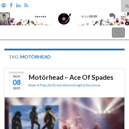
T
zo
Search for:
A Pop Life
Togg
navig
TAG:
MOTÖRHEAD
Motörhead – Ace Of Spades
NOV
08
Door
A Pop Life (Erwin Barendregt)
in
Recensie
2025