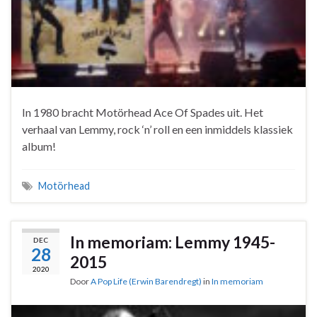
In 1980 bracht Motörhead Ace Of Spades uit. Het
verhaal van Lemmy, rock ‘n’ roll en een inmiddels klassiek
album!
Motörhead
In memoriam: Lemmy 1945-
DEC
28
2015
2020
Door
A Pop Life (Erwin Barendregt)
in
In memoriam