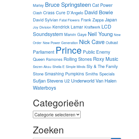
Bruce Springsteen
Cat Power
Marley
David Bowie
Crass
Cure
D'Angelo
Clash
Japan
David Sylvian
Frank Zappa
Fatal Flowers
LCD
Kendrick Lamar
Kraftwerk
Joy Division
Neil Young
Soundsystem
Marvin Gaye
New
Nick Cave
New Power Generation
Outkast
Order
Prince
Parliament
Public Enemy
Roxy Music
Rolling Stones
Queen
Ramones
Sly & The Family
Sezen Aksu
Sheila E
Simple Minds
Smashing Pumpkins
Stone
Smiths
Specials
Sufjan Stevens
Underworld
Van Halen
U2
Waterboys
Categorieën
Categorieën
Zoeken