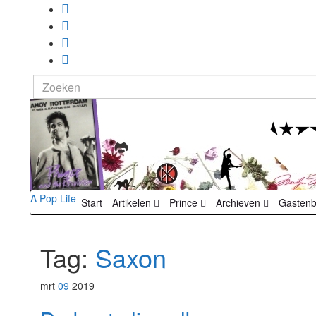
Search
for:
A Pop Life
Start
Artikelen
Prince
Archieven
Gasten
Tag:
Saxon
mrt
09
2019