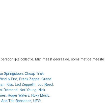
ijn persoonlijke collectie. Mijn meest gedraaide, soms met de meeste
ce Springsteen
,
Cheap Trick
,
Wind & Fire
,
Frank Zappa
,
Grand
pan
,
Kiss
,
Led Zeppelin
,
Lou Reed
,
eil Diamond
,
Neil Young
,
Nick
nes
,
Roger Waters
,
Roxy Music
,
e And The Banshees
,
UFO
,