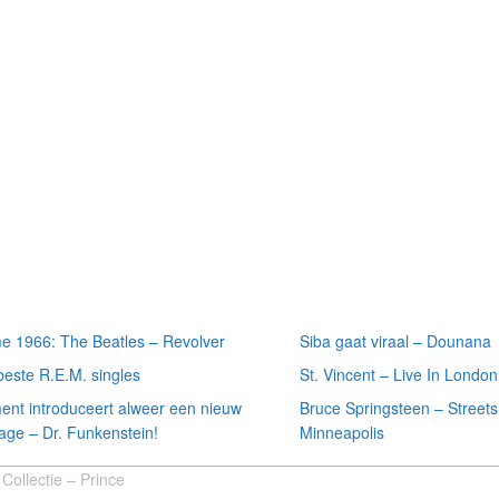
 recente
Meest recente
ten
recensies
e 1966: The Beatles – Revolver
Siba gaat viraal – Dounana
beste R.E.M. singles
St. Vincent – Live In London
ment introduceert alweer een nieuw
Bruce Springsteen – Streets
age – Dr. Funkenstein!
Minneapolis
Collectie – Prince