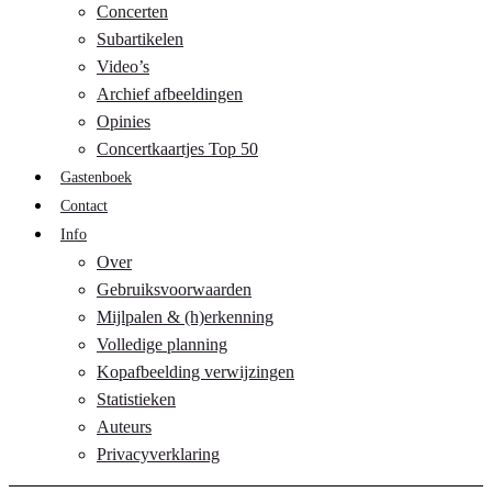
Concerten
Subartikelen
Video’s
Archief afbeeldingen
Opinies
Concertkaartjes Top 50
Gastenboek
Contact
Info
Over
Gebruiksvoorwaarden
Mijlpalen & (h)erkenning
Volledige planning
Kopafbeelding verwijzingen
Statistieken
Auteurs
Privacyverklaring