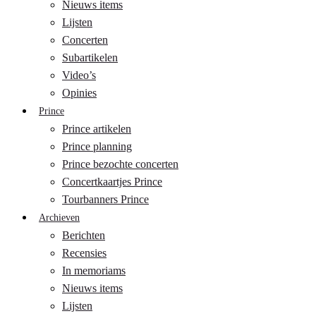
Nieuws items
Lijsten
Concerten
Subartikelen
Video’s
Opinies
Prince
Prince artikelen
Prince planning
Prince bezochte concerten
Concertkaartjes Prince
Tourbanners Prince
Archieven
Berichten
Recensies
In memoriams
Nieuws items
Lijsten