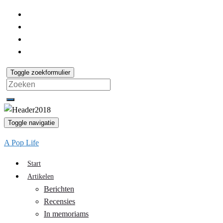
Toggle zoekformulier
Search
for:
Toggle navigatie
A Pop Life
Start
Artikelen
Berichten
Recensies
In memoriams