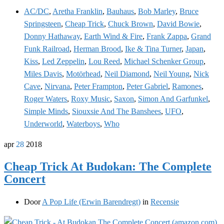
AC/DC
,
Aretha Franklin
,
Bauhaus
,
Bob Marley
,
Bruce
Springsteen
,
Cheap Trick
,
Chuck Brown
,
David Bowie
,
Donny Hathaway
,
Earth Wind & Fire
,
Frank Zappa
,
Grand
Funk Railroad
,
Herman Brood
,
Ike & Tina Turner
,
Japan
,
Kiss
,
Led Zeppelin
,
Lou Reed
,
Michael Schenker Group
,
Miles Davis
,
Motörhead
,
Neil Diamond
,
Neil Young
,
Nick
Cave
,
Nirvana
,
Peter Frampton
,
Peter Gabriel
,
Ramones
,
Roger Waters
,
Roxy Music
,
Saxon
,
Simon And Garfunkel
,
Simple Minds
,
Siouxsie And The Banshees
,
UFO
,
Underworld
,
Waterboys
,
Who
apr
28
2018
Cheap Trick At Budokan: The Complete
Concert
Door
A Pop Life (Erwin Barendregt)
in
Recensie