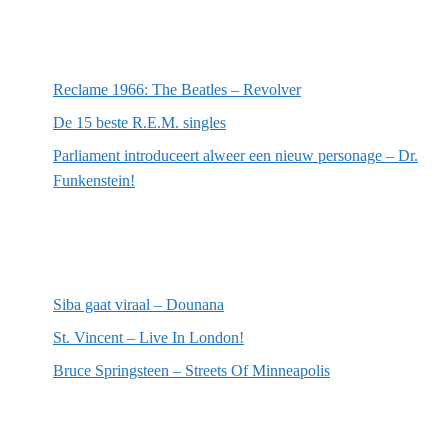
Meest recente berichten
Reclame 1966: The Beatles – Revolver
De 15 beste R.E.M. singles
Parliament introduceert alweer een nieuw personage – Dr.
Funkenstein!
Meest recente recensies
Siba gaat viraal – Dounana
St. Vincent – Live In London!
Bruce Springsteen – Streets Of Minneapolis
Willekeurige artikelen