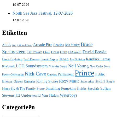
19-07-2026
North Sea Jazz Festival, 12-07-2026
12-07-2026
Etiketten
Bruce
Arcade Fire
ABBA
Beatles
Bob Marley
Amy Winehouse
Springsteen
David Bowie
Cat Power
Crass
Cure
D'Angelo
Clash
Japan
David Sylvian
Frank Zappa
Kendrick Lamar
Fatal Flowers
Joy Division
Neil Young
LCD Soundsystem
Kraftwerk
Marvin Gaye
New
New Order
Prince
Nick Cave
Parliament
Public
Power Generation
Outkast
Roxy Music
Enemy
Rolling Stones
Queen
Ramones
Sezen Aksu
Sheila E
Simple
Sufjan
Sly & The Family Stone
Smashing Pumpkins
Smiths
Specials
Minds
Waterboys
Stevens
Underworld
Van Halen
U2
Categorieën