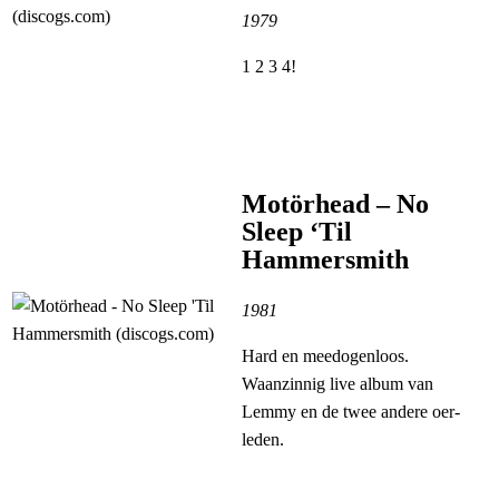
1979
1 2 3 4!
Motörhead – No
Sleep ‘Til
Hammersmith
1981
Hard en meedogenloos.
Waanzinnig live album van
Lemmy en de twee andere oer-
leden.