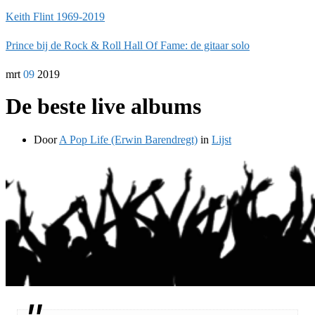
Keith Flint 1969-2019
Prince bij de Rock & Roll Hall Of Fame: de gitaar solo
mrt
09
2019
De beste live albums
Door
A Pop Life (Erwin Barendregt)
in
Lijst