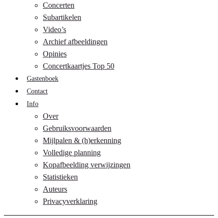
Concerten
Subartikelen
Video’s
Archief afbeeldingen
Opinies
Concertkaartjes Top 50
Gastenboek
Contact
Info
Over
Gebruiksvoorwaarden
Mijlpalen & (h)erkenning
Volledige planning
Kopafbeelding verwijzingen
Statistieken
Auteurs
Privacyverklaring