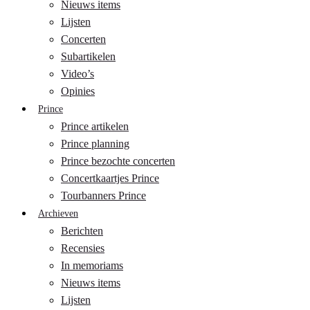
Nieuws items
Lijsten
Concerten
Subartikelen
Video’s
Opinies
Prince
Prince artikelen
Prince planning
Prince bezochte concerten
Concertkaartjes Prince
Tourbanners Prince
Archieven
Berichten
Recensies
In memoriams
Nieuws items
Lijsten