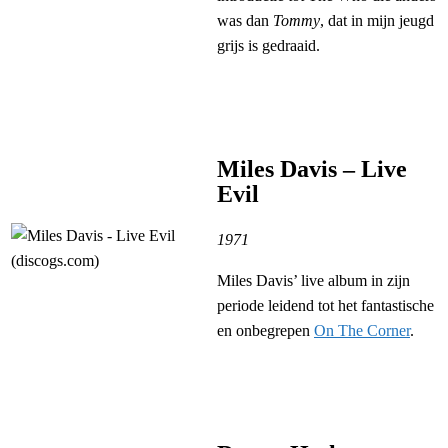
was dan
Tommy
, dat in mijn jeugd
grijs is gedraaid.
Miles Davis – Live
Evil
1971
Miles Davis’ live album in zijn
periode leidend tot het fantastische
en onbegrepen
On The Corner
.