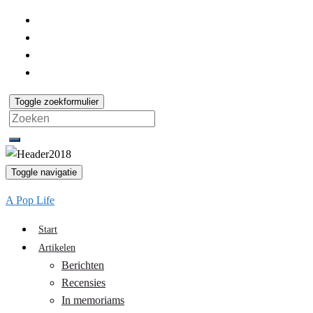
Toggle zoekformulier
Search
for:
Toggle navigatie
A Pop Life
Start
Artikelen
Berichten
Recensies
In memoriams