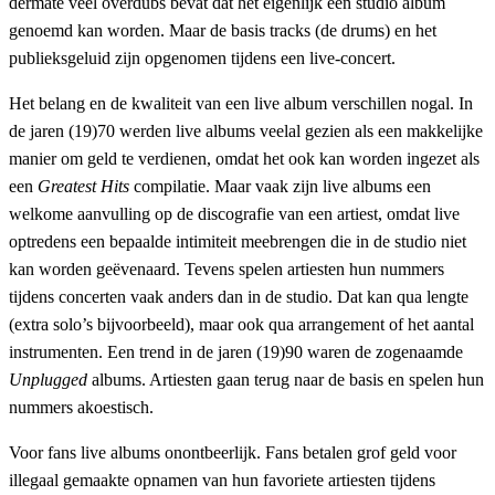
dermate veel overdubs bevat dat het eigenlijk een studio album
genoemd kan worden. Maar de basis tracks (de drums) en het
publieksgeluid zijn opgenomen tijdens een live-concert.
Het belang en de kwaliteit van een live album verschillen nogal. In
de jaren (19)70 werden live albums veelal gezien als een makkelijke
manier om geld te verdienen, omdat het ook kan worden ingezet als
een
Greatest Hits
compilatie. Maar vaak zijn live albums een
welkome aanvulling op de discografie van een artiest, omdat live
optredens een bepaalde intimiteit meebrengen die in de studio niet
kan worden geëvenaard. Tevens spelen artiesten hun nummers
tijdens concerten vaak anders dan in de studio. Dat kan qua lengte
(extra solo’s bijvoorbeeld), maar ook qua arrangement of het aantal
instrumenten. Een trend in de jaren (19)90 waren de zogenaamde
Unplugged
albums. Artiesten gaan terug naar de basis en spelen hun
nummers akoestisch.
Voor fans live albums onontbeerlijk. Fans betalen grof geld voor
illegaal gemaakte opnamen van hun favoriete artiesten tijdens