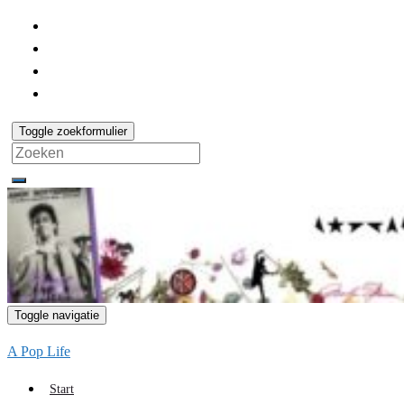
Toggle zoekformulier
Search
for:
Toggle navigatie
A Pop Life
Start