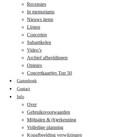
Recensies
In memoriams
Nieuws items
Lijsten
Concerten
Subartikelen
Video’s
Archief afbeeldingen
Opinies
Concertkaartjes Top 50
Gastenboek
Contact
Info
Over
Gebruiksvoorwaarden
Mijlpalen & (h)erkenning
Volledige planning
Kopafbeelding verwijzingen