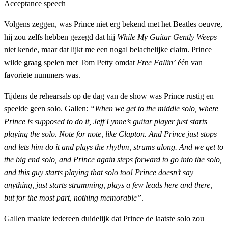
Acceptance speech
Volgens zeggen, was Prince niet erg bekend met het Beatles oeuvre,
hij zou zelfs hebben gezegd dat hij
While My Guitar Gently Weeps
niet kende, maar dat lijkt me een nogal belachelijke claim. Prince
wilde graag spelen met Tom Petty omdat
Free Fallin’
één van
favoriete nummers was.
Tijdens de rehearsals op de dag van de show was Prince rustig en
speelde geen solo. Gallen:
“When we get to the middle solo, where
Prince is supposed to do it, Jeff Lynne’s guitar player just starts
playing the solo. Note for note, like Clapton. And Prince just stops
and lets him do it and plays the rhythm, strums along. And we get to
the big end solo, and Prince again steps forward to go into the solo,
and this guy starts playing that solo too! Prince doesn’t say
anything, just starts strumming, plays a few leads here and there,
but for the most part, nothing memorable”
.
Gallen maakte iedereen duidelijk dat Prince de laatste solo zou