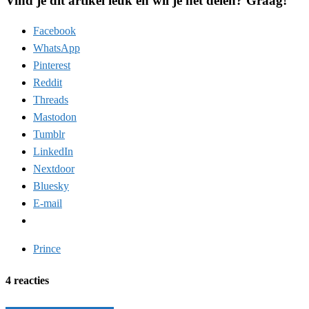
Vind je dit artikel leuk en wil je het delen? Graag!
Facebook
WhatsApp
Pinterest
Reddit
Threads
Mastodon
Tumblr
LinkedIn
Nextdoor
Bluesky
E-mail
Prince
4 reacties