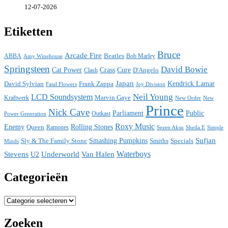
12-07-2026
Etiketten
Bruce
Arcade Fire
ABBA
Beatles
Bob Marley
Amy Winehouse
Springsteen
David Bowie
Cat Power
Crass
Cure
D'Angelo
Clash
Japan
David Sylvian
Frank Zappa
Kendrick Lamar
Fatal Flowers
Joy Division
Neil Young
LCD Soundsystem
Kraftwerk
Marvin Gaye
New
New Order
Prince
Nick Cave
Parliament
Public
Power Generation
Outkast
Roxy Music
Enemy
Rolling Stones
Queen
Ramones
Sezen Aksu
Sheila E
Simple
Sufjan
Sly & The Family Stone
Smashing Pumpkins
Smiths
Specials
Minds
Waterboys
Stevens
Underworld
Van Halen
U2
Categorieën
Categorieën
Zoeken