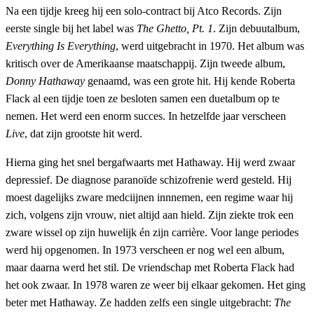
Na een tijdje kreeg hij een solo-contract bij Atco Records. Zijn
eerste single bij het label was
The Ghetto, Pt. 1
. Zijn debuutalbum,
Everything Is Everything
, werd uitgebracht in 1970. Het album was
kritisch over de Amerikaanse maatschappij. Zijn tweede album,
Donny Hathaway
genaamd, was een grote hit. Hij kende Roberta
Flack al een tijdje toen ze besloten samen een duetalbum op te
nemen. Het werd een enorm succes. In hetzelfde jaar verscheen
Live
, dat zijn grootste hit werd.
Hierna ging het snel bergafwaarts met Hathaway. Hij werd zwaar
depressief. De diagnose paranoïde schizofrenie werd gesteld. Hij
moest dagelijks zware medciijnen innnemen, een regime waar hij
zich, volgens zijn vrouw, niet altijd aan hield. Zijn ziekte trok een
zware wissel op zijn huwelijk én zijn carrière. Voor lange periodes
werd hij opgenomen. In 1973 verscheen er nog wel een album,
maar daarna werd het stil. De vriendschap met Roberta Flack had
het ook zwaar. In 1978 waren ze weer bij elkaar gekomen. Het ging
beter met Hathaway. Ze hadden zelfs een single uitgebracht:
The