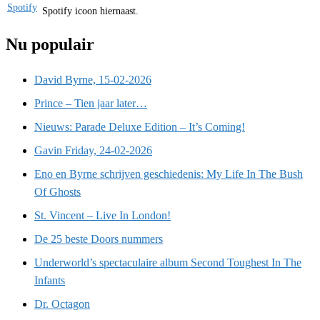
Spotify icoon hiernaast.
Nu populair
David Byrne, 15-02-2026
Prince – Tien jaar later…
Nieuws: Parade Deluxe Edition – It’s Coming!
Gavin Friday, 24-02-2026
Eno en Byrne schrijven geschiedenis: My Life In The Bush
Of Ghosts
St. Vincent – Live In London!
De 25 beste Doors nummers
Underworld’s spectaculaire album Second Toughest In The
Infants
Dr. Octagon