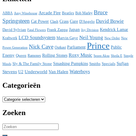
Bruce
Arcade Fire
ABBA
Beatles
Bob Marley
Amy Winehouse
Springsteen
David Bowie
Cat Power
Crass
Cure
D'Angelo
Clash
Japan
David Sylvian
Frank Zappa
Kendrick Lamar
Fatal Flowers
Joy Division
Neil Young
LCD Soundsystem
Kraftwerk
Marvin Gaye
New
New Order
Prince
Nick Cave
Parliament
Public
Power Generation
Outkast
Roxy Music
Enemy
Rolling Stones
Queen
Ramones
Sezen Aksu
Sheila E
Simple
Sufjan
Sly & The Family Stone
Smashing Pumpkins
Smiths
Specials
Minds
Waterboys
Stevens
Underworld
Van Halen
U2
Categorieën
Categorieën
Zoeken
Search
for: