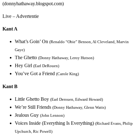
Live – Advertentie
Kant A
What’s Goin’ On
(Renaldo “Obie” Benson, Al Cleveland, Marvin
Gaye)
The Ghetto
(Donny Hathaway, Leroy Hutson)
Hey Girl
(Earl DeRouen)
You’ve Got a Friend
(Carole King)
Kant B
Little Ghetto Boy
(Earl Derouen, Edward Howard)
We’re Still Friends
(Donny Hathaway, Glenn Watts)
Jealous Guy
(John Lennon)
Voices Inside (Everything Is Everything)
(Richard Evans, Philip
Upchurch, Ric Powell)