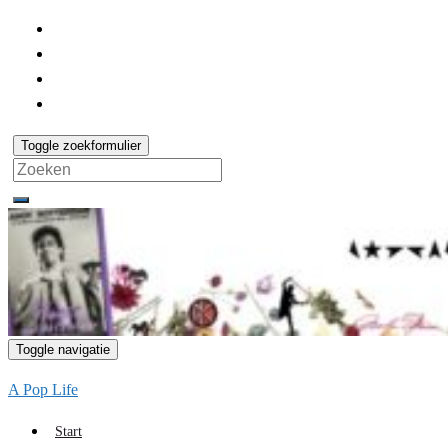
Toggle zoekformulier
Search
for:
Toggle navigatie
A Pop Life
Start