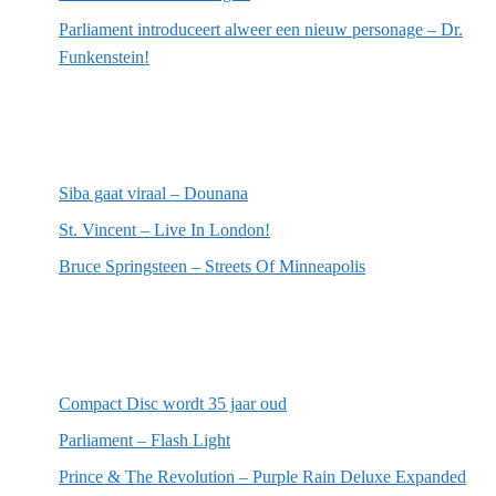
Parliament introduceert alweer een nieuw personage – Dr.
Funkenstein!
Meest recente recensies
Siba gaat viraal – Dounana
St. Vincent – Live In London!
Bruce Springsteen – Streets Of Minneapolis
Willekeurige artikelen
Compact Disc wordt 35 jaar oud
Parliament – Flash Light
Prince & The Revolution – Purple Rain Deluxe Expanded