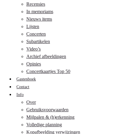
Recensies
In memoriams
Nieuws items
Lijsten
Concerten
Subartikelen
Video’s
Archief afbeeldingen
Opinies
Concertkaartjes Top 50
Gastenboek
Contact
Info
Over
Gebruiksvoorwaarden
Mijlpalen & (h)erkenning
Volledige planning
Kopafbeelding verwijzingen