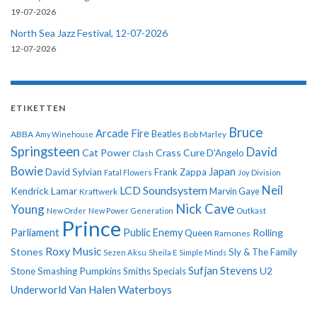
19-07-2026
North Sea Jazz Festival, 12-07-2026
12-07-2026
ETIKETTEN
Bruce
Arcade Fire
ABBA
Beatles
Amy Winehouse
Bob Marley
Springsteen
David
Cat Power
Crass
Cure
D'Angelo
Clash
Bowie
Japan
David Sylvian
Frank Zappa
Fatal Flowers
Joy Division
Neil
LCD Soundsystem
Kendrick Lamar
Kraftwerk
Marvin Gaye
Nick Cave
Young
New Order
New Power Generation
Outkast
Prince
Parliament
Public Enemy
Rolling
Queen
Ramones
Roxy Music
Stones
Sly & The Family
Sezen Aksu
Sheila E
Simple Minds
Sufjan Stevens
U2
Stone
Smashing Pumpkins
Smiths
Specials
Underworld
Van Halen
Waterboys