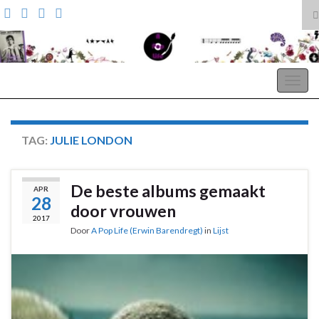
T
z
Search for:
A Pop Life
Togg
navig
TAG:
JULIE LONDON
De beste albums gemaakt
APR
28
door vrouwen
2017
Door
A Pop Life (Erwin Barendregt)
in
Lijst