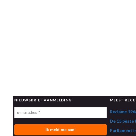
NIEUWSBRIEF AANMELDING
MEEST RECE
Reclame 1966
De 15 beste R
Parliament i