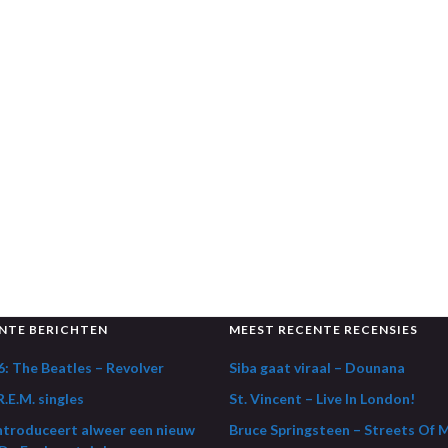
NTE BERICHTEN
MEEST RECENTE RECENSIES
: The Beatles – Revolver
Siba gaat viraal – Dounana
.E.M. singles
St. Vincent – Live In London!
ntroduceert alweer een nieuw
Bruce Springsteen – Streets Of 