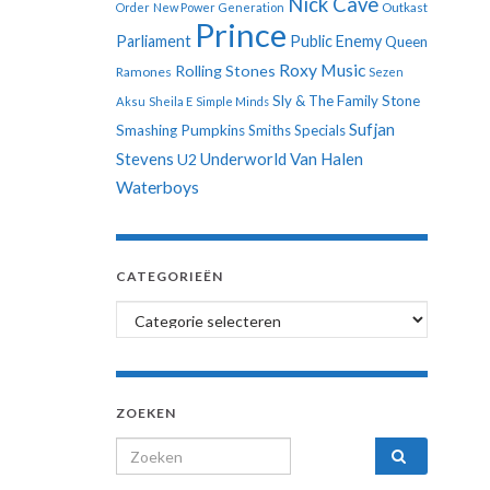
Nick Cave
Order
New Power Generation
Outkast
Prince
Parliament
Public Enemy
Queen
Roxy Music
Rolling Stones
Ramones
Sezen
Sly & The Family Stone
Aksu
Sheila E
Simple Minds
Sufjan
Smashing Pumpkins
Smiths
Specials
Stevens
Underworld
Van Halen
U2
Waterboys
CATEGORIEËN
Categorieën
ZOEKEN
Search for: