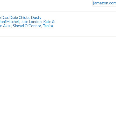
e Dax
,
Dixie Chicks
,
Dusty
Joni Mitchell
,
Julie London
,
Kate &
n Aksu
,
Sinead O'Connor
,
Tanita