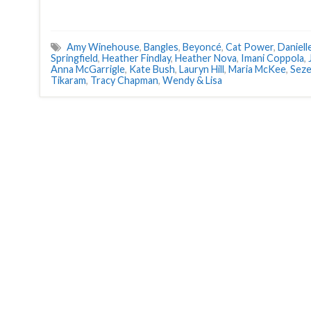
Amy Winehouse
,
Bangles
,
Beyoncé
,
Cat Power
,
Daniell
Springfield
,
Heather Findlay
,
Heather Nova
,
Imani Coppola
,
Anna McGarrigle
,
Kate Bush
,
Lauryn Hill
,
Maria McKee
,
Seze
Tikaram
,
Tracy Chapman
,
Wendy & Lisa