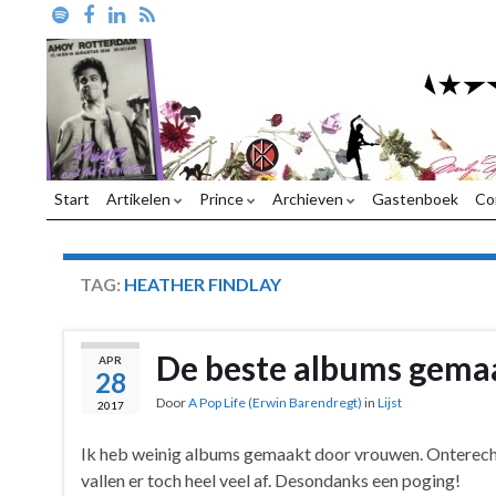
Start
Artikelen
Prince
Archieven
Gastenboek
Co
TAG:
HEATHER FINDLAY
De beste albums gema
APR
28
Door
A Pop Life (Erwin Barendregt)
in
Lijst
2017
Ik heb weinig albums gemaakt door vrouwen. Onterecht,
vallen er toch heel veel af. Desondanks een poging!