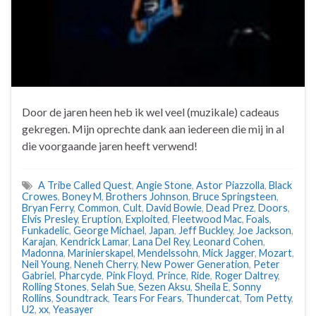
Door de jaren heen heb ik wel veel (muzikale) cadeaus
gekregen. Mijn oprechte dank aan iedereen die mij in al
die voorgaande jaren heeft verwend!
A Tribe Called Quest
,
Angie Stone
,
Astor Piazzolla
,
Black
Crowes
,
Boney M
,
Brothers Johnson
,
Bruce Springsteen
,
Bryan Ferry
,
Common
,
Cult
,
David Bowie
,
Dead Prez
,
Doors
,
Elvis Presley
,
Eruption
,
Exploited
,
Fleetwood Mac
,
Foals
,
Funkadelic
,
George Michael
,
Japan
,
Jeff Buckley
,
Joe Jackson
,
Karajan
,
Kendrick Lamar
,
Lana Del Rey
,
Leonard Cohen
,
Madonna
,
Marinierskapel
,
Mendelssohn
,
Mick Jagger
,
Mozart
,
Neil Young
,
Neneh Cherry
,
New Power Generation
,
Peter
Gabriel
,
Pharcyde
,
Pink Floyd
,
Prince
,
Ride
,
Roger Daltrey
,
Rolling Stones
,
Selah Sue
,
Sezen Aksu
,
Sheila E
,
Sonny
Rollins
,
Soundtrack
,
Tears For Fears
,
Thundercat
,
Tom Petty
,
U2
,
xx
,
Yeasayer