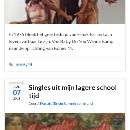
In 1976 bleek het geesteskind van Frank Farian toch
levensvatbaar te zijn. Van Baby Do You Wanna Bump
naar de oprichting van Boney M.
Boney M
Singles uit mijn lagere school
JUL
07
tijd
2018
Door
A Pop Life (Erwin Barendregt)
in
Lijst