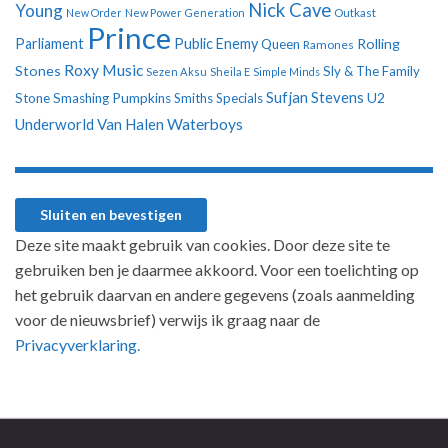
Nick Cave
Young
New Order
New Power Generation
Outkast
Prince
Parliament
Public Enemy
Rolling
Queen
Ramones
Roxy Music
Stones
Sly & The Family
Sezen Aksu
Sheila E
Simple Minds
Sufjan Stevens
U2
Stone
Smashing Pumpkins
Smiths
Specials
Underworld
Van Halen
Waterboys
Deze site maakt gebruik van cookies. Door deze site te
gebruiken ben je daarmee akkoord. Voor een toelichting op
het gebruik daarvan en andere gegevens (zoals aanmelding
voor de nieuwsbrief) verwijs ik graag naar de
Privacyverklaring.