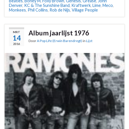
Beatles
,
Boney M
,
Foxy Brown
,
Genesis
,
Grease
,
John
Denver
,
KC & The Sunshine Band
,
Kraftwerk
,
Lime
,
Meco
,
Monkees
,
Phil Collins
,
Rob de Nijs
,
Village People
Album jaarlijst 1976
MRT
14
Door
A Pop Life (Erwin Barendregt)
in
Lijst
2016