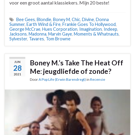
voor een groot aantal klassiekers. Mijn 20 beste!
Bee Gees
,
Blondie
,
Boney M
,
Chic
,
Divine
,
Donna
Summer
,
Earth Wind & Fire
,
Frankie Goes To Hollywood
,
George McCrae
,
Hues Corporation
,
Imagination
,
Indeep
,
Jacksons
,
Madonna
,
Marvin Gaye
,
Moments & Whatnauts
,
Sylvester
,
Tavares
,
Tom Browne
Boney M.’s Take The Heat Off
JUN
28
Me: jeugdliefde of zonde?
2021
Door
A Pop Life (Erwin Barendregt)
in
Recensie