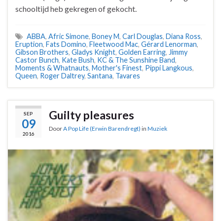
schooltijd heb gekregen of gekocht.
ABBA
,
Afric Simone
,
Boney M
,
Carl Douglas
,
Diana Ross
,
Eruption
,
Fats Domino
,
Fleetwood Mac
,
Gérard Lenorman
,
Gibson Brothers
,
Gladys Knight
,
Golden Earring
,
Jimmy
Castor Bunch
,
Kate Bush
,
KC & The Sunshine Band
,
Moments & Whatnauts
,
Mother's Finest
,
Pippi Langkous
,
Queen
,
Roger Daltrey
,
Santana
,
Tavares
Guilty pleasures
SEP
09
Door
A Pop Life (Erwin Barendregt)
in
Muziek
2016