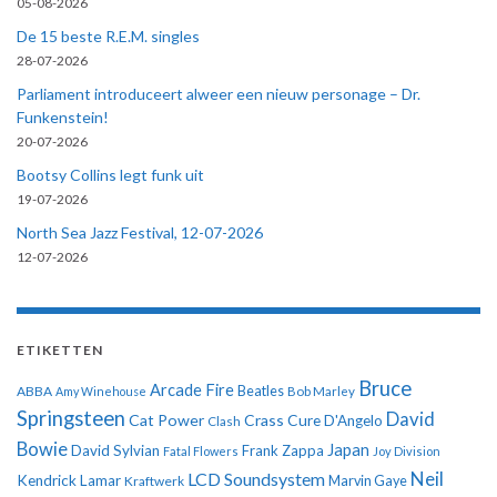
05-08-2026
De 15 beste R.E.M. singles
28-07-2026
Parliament introduceert alweer een nieuw personage – Dr.
Funkenstein!
20-07-2026
Bootsy Collins legt funk uit
19-07-2026
North Sea Jazz Festival, 12-07-2026
12-07-2026
ETIKETTEN
Bruce
Arcade Fire
ABBA
Beatles
Amy Winehouse
Bob Marley
Springsteen
David
Cat Power
Crass
Cure
D'Angelo
Clash
Bowie
Japan
David Sylvian
Frank Zappa
Fatal Flowers
Joy Division
Neil
LCD Soundsystem
Kendrick Lamar
Kraftwerk
Marvin Gaye