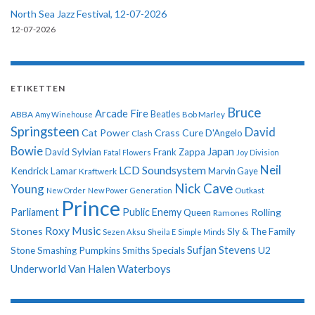
North Sea Jazz Festival, 12-07-2026
12-07-2026
ETIKETTEN
Bruce
Arcade Fire
ABBA
Beatles
Amy Winehouse
Bob Marley
Springsteen
David
Cat Power
Crass
Cure
D'Angelo
Clash
Bowie
Japan
David Sylvian
Frank Zappa
Fatal Flowers
Joy Division
Neil
LCD Soundsystem
Kendrick Lamar
Kraftwerk
Marvin Gaye
Nick Cave
Young
New Order
New Power Generation
Outkast
Prince
Parliament
Public Enemy
Rolling
Queen
Ramones
Roxy Music
Stones
Sly & The Family
Sezen Aksu
Sheila E
Simple Minds
Sufjan Stevens
U2
Stone
Smashing Pumpkins
Smiths
Specials
Underworld
Van Halen
Waterboys