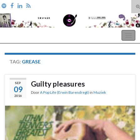
T
zo
Search for:
A Pop Life
Togg
navig
TAG:
GREASE
Guilty pleasures
SEP
09
Door
A Pop Life (Erwin Barendregt)
in
Muziek
2016