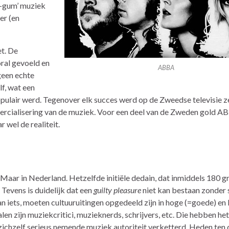
e-gum’ muziek
er (en
et. De
ral gevoeld en
ABBA
 geen echte
lf, wat een
pulair werd. Tegenover elk succes werd op de Zweedse televisie z
cialisering van de muziek. Voor een deel van de Zweden gold AB
r wel de realiteit.
Maar in Nederland. Hetzelfde initiële dedain, dat inmiddels 180 gr
 Tevens is duidelijk dat een
guilty pleasure
niet kan bestaan zonder
an iets, moeten cultuuruitingen opgedeeld zijn in hoge (=goede) en 
len zijn muziekcritici, muzieknerds, schrijvers, etc. Die hebben het
ichzelf serieus nemende muziek autoriteit verketterd. Heden ten 