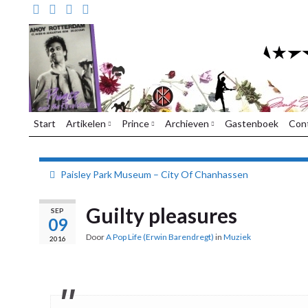
Start
Artikelen
Prince
Archieven
Gastenboek
Con
Paisley Park Museum – City Of Chanhassen
Guilty pleasures
SEP
09
Door
A Pop Life (Erwin Barendregt)
in
Muziek
2016