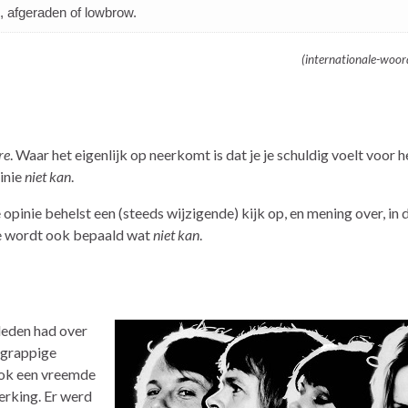
, afgeraden of lowbrow.
(internationale-woo
re
. Waar het eigenlijk op neerkomt is dat je je schuldig voelt voor 
pinie
niet kan
.
opinie behelst een (steeds wijzigende) kijk op, en mening over, in d
nie wordt ook bepaald wat
niet kan
.
eleden had over
n grappige
 ook een vreemde
rking. Er werd