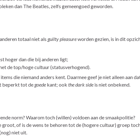
 gebleken dan The Beatles, zelfs gemeengoed geworden.
 anderen totaal niet als
guilty pleasure
worden gezien, is in dit opzic
jst hoger dan die bij anderen ligt;
 met de top/hoge cultuur (statusverhogend).
tems die niemand anders kent. Daarmee geef je niet alleen aan da
et beperkt tot de
goede
kant; ook
the dark side
is niet onbekend.
ende norm? Waarom toch (willen) voldoen aan de smaakpolitie?
e groot, of is de wens te behoren tot de (hogere cultuur) groep toc
nog) niet uit.