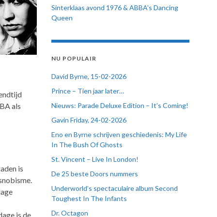
Sinterklaas avond 1976 & ABBA's Dancing
Queen
NU POPULAIR
David Byrne, 15-02-2026
Prince – Tien jaar later…
endtijd
BA als
Nieuws: Parade Deluxe Edition – It’s Coming!
Gavin Friday, 24-02-2026
Eno en Byrne schrijven geschiedenis: My Life
In The Bush Of Ghosts
St. Vincent – Live In London!
aden is
De 25 beste Doors nummers
 snobisme.
Underworld’s spectaculaire album Second
lage
Toughest In The Infants
Dr. Octagon
dage is de