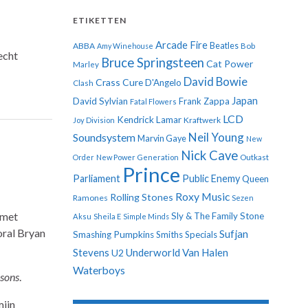
ETIKETTEN
Arcade Fire
ABBA
Beatles
Amy Winehouse
Bob
echt
Bruce Springsteen
Cat Power
Marley
David Bowie
Crass
Cure
D'Angelo
Clash
Japan
David Sylvian
Frank Zappa
Fatal Flowers
LCD
Kendrick Lamar
Kraftwerk
Joy Division
Neil Young
Soundsystem
Marvin Gaye
New
Nick Cave
Order
New Power Generation
Outkast
Prince
Parliament
Public Enemy
Queen
Roxy Music
Rolling Stones
Ramones
Sezen
 met
Sly & The Family Stone
Aksu
Sheila E
Simple Minds
oral Bryan
Sufjan
Smashing Pumpkins
Smiths
Specials
Stevens
Underworld
Van Halen
U2
Waterboys
sons
.
mijn