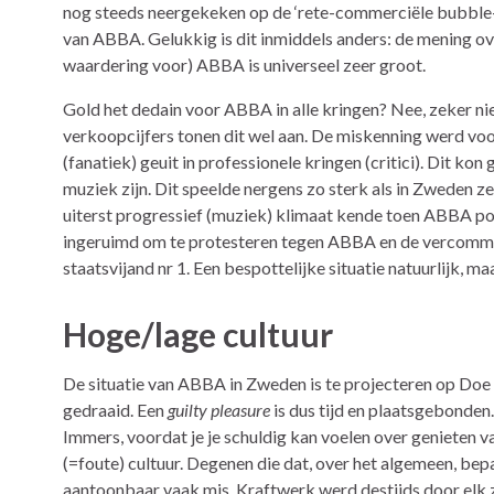
nog steeds neergekeken op de ‘rete-commerciële bubbl
van ABBA. Gelukkig is dit inmiddels anders: de mening ov
waardering voor) ABBA is universeel zeer groot.
Gold het dedain voor ABBA in alle kringen? Nee, zeker ni
verkoopcijfers tonen dit wel aan. De miskenning werd voo
(fanatiek) geuit in professionele kringen (critici). Dit kon
muziek zijn. Dit speelde nergens zo sterk als in Zweden ze
uiterst progressief (muziek) klimaat kende toen ABBA po
ingeruimd om te protesteren tegen ABBA en de vercommer
staatsvijand nr 1. Een bespottelijke situatie natuurlijk, maa
Hoge/lage cultuur
De situatie van ABBA in Zweden is te projecteren op Doe 
gedraaid. Een
guilty pleasure
is dus tijd en plaatsgebonden.
Immers, voordat je je schuldig kan voelen over genieten v
(=foute) cultuur. Degenen die dat, over het algemeen, bepa
aantoonbaar vaak mis. Kraftwerk werd destijds door elk z