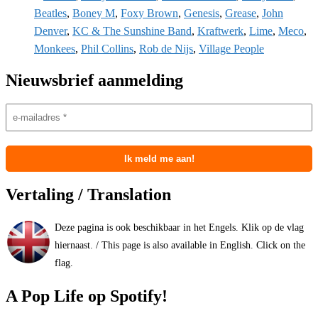
Beatles
,
Boney M
,
Foxy Brown
,
Genesis
,
Grease
,
John
Denver
,
KC & The Sunshine Band
,
Kraftwerk
,
Lime
,
Meco
,
Monkees
,
Phil Collins
,
Rob de Nijs
,
Village People
Nieuwsbrief aanmelding
Vertaling / Translation
Deze pagina is ook beschikbaar in het Engels. Klik op de vlag
hiernaast. / This page is also available in English. Click on the
flag.
A Pop Life op Spotify!