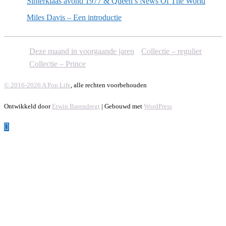
Sinterklaas avond 1977 & Queen’s News Of The World
Miles Davis – Een introductie
Deze maand in voorgaande jaren
Collectie – regulier
Collectie – Prince
© 2016-2026 A Pop Life
, alle rechten voorbehouden
Ontwikkeld door
Erwin Barendregt
| Gebouwd met
WordPress