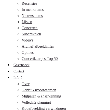
Recensies
In memoriams
Nieuws items
Lijsten
Concerten
Subartikelen
Video’s
Archief afbeeldingen
Opinies
Concertkaartjes Top 50
Gastenboek
Contact
Info
Over
Gebruiksvoorwaarden
Mijlpalen & (h)erkenning
Volledige planning
Kopafbeelding verwijzingen