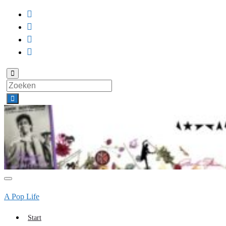
Toggle
zoekformulier
Search
for:
Toggle
navigatie
A Pop Life
Start