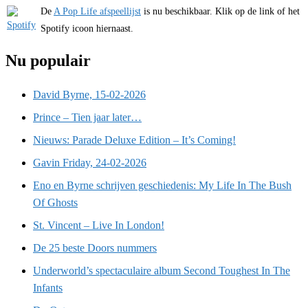
De
A Pop Life afspeellijst
is nu beschikbaar. Klik op de link of het
Spotify icoon hiernaast.
Nu populair
David Byrne, 15-02-2026
Prince – Tien jaar later…
Nieuws: Parade Deluxe Edition – It’s Coming!
Gavin Friday, 24-02-2026
Eno en Byrne schrijven geschiedenis: My Life In The Bush
Of Ghosts
St. Vincent – Live In London!
De 25 beste Doors nummers
Underworld’s spectaculaire album Second Toughest In The
Infants