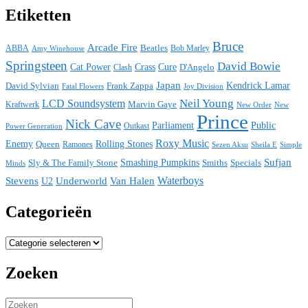
Etiketten
Bruce
Arcade Fire
ABBA
Beatles
Bob Marley
Amy Winehouse
Springsteen
David Bowie
Cat Power
Crass
Cure
D'Angelo
Clash
Japan
David Sylvian
Frank Zappa
Kendrick Lamar
Fatal Flowers
Joy Division
Neil Young
LCD Soundsystem
Kraftwerk
Marvin Gaye
New
New Order
Prince
Nick Cave
Parliament
Public
Power Generation
Outkast
Roxy Music
Enemy
Rolling Stones
Queen
Ramones
Sezen Aksu
Sheila E
Simple
Sufjan
Sly & The Family Stone
Smashing Pumpkins
Smiths
Specials
Minds
Waterboys
Stevens
Underworld
Van Halen
U2
Categorieën
Categorieën
Zoeken
Search