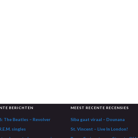
NTE BERICHTEN
MEEST RECENTE RECENSIES
: The Beatles – Revolver
Siba gaat viraal – Dounana
.E.M. singles
St. Vincent – Live In London!