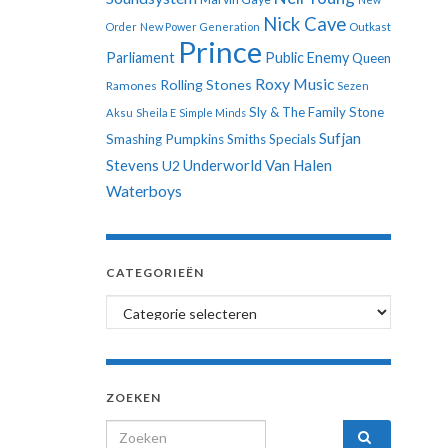
Nick Cave
Order
New Power Generation
Outkast
Prince
Parliament
Public Enemy
Queen
Roxy Music
Rolling Stones
Ramones
Sezen
Sly & The Family Stone
Aksu
Sheila E
Simple Minds
Sufjan
Smashing Pumpkins
Smiths
Specials
Stevens
Underworld
Van Halen
U2
Waterboys
CATEGORIEËN
Categorieën
ZOEKEN
Search for: