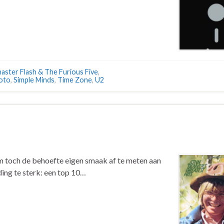
ster Flash & The Furious Five
,
oto
,
Simple Minds
,
Time Zone
,
U2
m toch de behoefte eigen smaak af te meten aan
ding te sterk: een top 10…