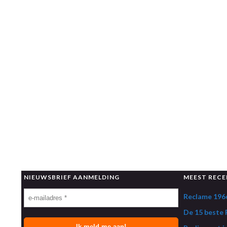
NIEUWSBRIEF AANMELDING
MEEST RECE
Reclame 1966
De 15 beste R