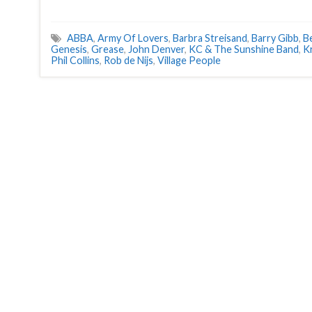
ABBA
,
Army Of Lovers
,
Barbra Streisand
,
Barry Gibb
,
B
Genesis
,
Grease
,
John Denver
,
KC & The Sunshine Band
,
K
Phil Collins
,
Rob de Nijs
,
Village People