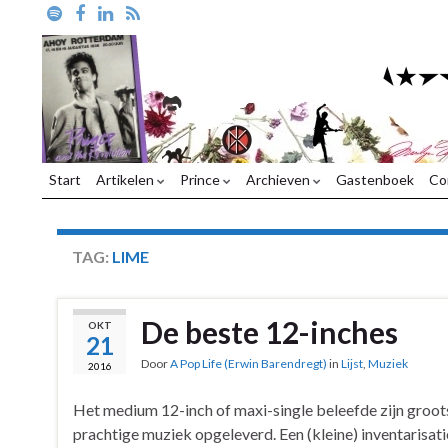
Start
Artikelen
Prince
Archieven
Gastenboek
Co
TAG:
LIME
De beste 12-inches
OKT
21
Door
A Pop Life (Erwin Barendregt)
in
Lijst
,
Muziek
2016
Het medium 12-inch of maxi-single beleefde zijn groots
prachtige muziek opgeleverd. Een (kleine) inventarisati