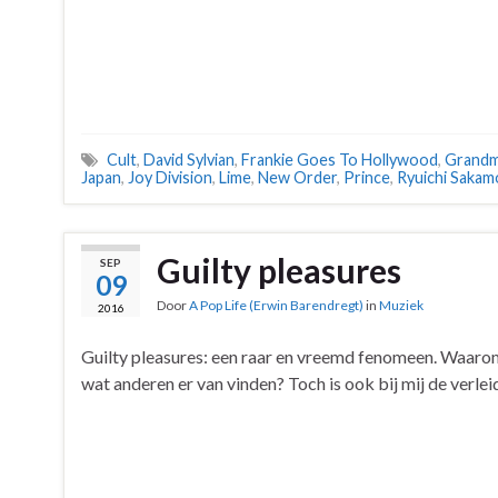
Cult
,
David Sylvian
,
Frankie Goes To Hollywood
,
Grandma
Japan
,
Joy Division
,
Lime
,
New Order
,
Prince
,
Ryuichi Sakam
Guilty pleasures
SEP
09
Door
A Pop Life (Erwin Barendregt)
in
Muziek
2016
Guilty pleasures: een raar en vreemd fenomeen. Waaro
wat anderen er van vinden? Toch is ook bij mij de verlei