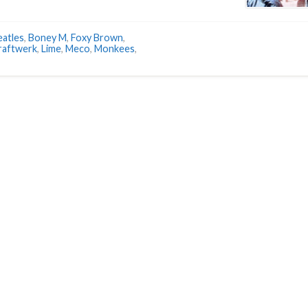
eatles
,
Boney M
,
Foxy Brown
,
raftwerk
,
Lime
,
Meco
,
Monkees
,