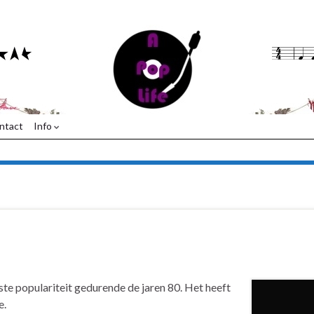
ntact
Info
te populariteit gedurende de jaren 80. Het heeft
e.