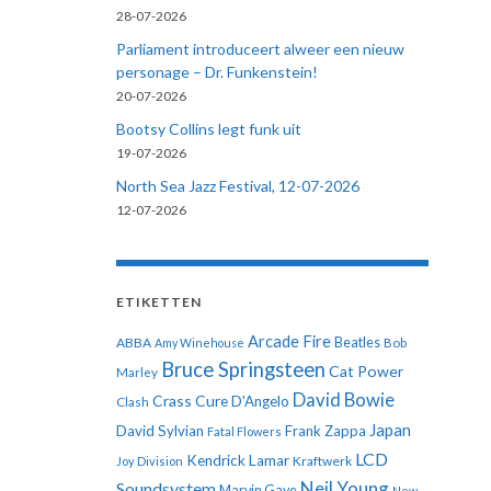
28-07-2026
Parliament introduceert alweer een nieuw
personage – Dr. Funkenstein!
20-07-2026
Bootsy Collins legt funk uit
19-07-2026
North Sea Jazz Festival, 12-07-2026
12-07-2026
ETIKETTEN
Arcade Fire
ABBA
Beatles
Amy Winehouse
Bob
Bruce Springsteen
Cat Power
Marley
David Bowie
Crass
Cure
D'Angelo
Clash
Japan
David Sylvian
Frank Zappa
Fatal Flowers
LCD
Kendrick Lamar
Kraftwerk
Joy Division
Neil Young
Soundsystem
Marvin Gaye
New