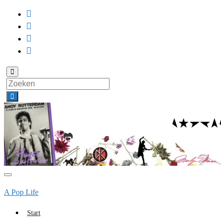
Toggle
zoekformulier
Search
for:
Toggle
navigatie
A Pop Life
Start