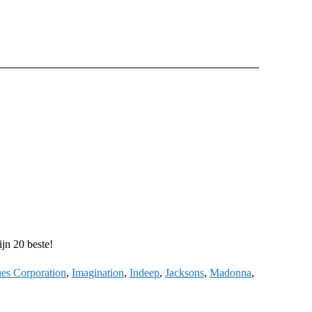
jn 20 beste!
es Corporation
,
Imagination
,
Indeep
,
Jacksons
,
Madonna
,