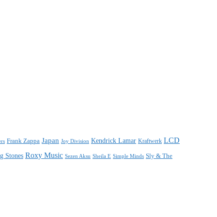
LCD
Japan
Frank Zappa
Kendrick Lamar
Kraftwerk
ers
Joy Division
Roxy Music
ng Stones
Sly & The
Sezen Aksu
Sheila E
Simple Minds