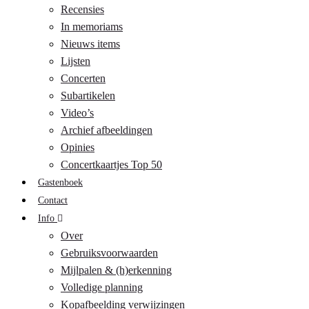
Recensies
In memoriams
Nieuws items
Lijsten
Concerten
Subartikelen
Video’s
Archief afbeeldingen
Opinies
Concertkaartjes Top 50
Gastenboek
Contact
Info
Over
Gebruiksvoorwaarden
Mijlpalen & (h)erkenning
Volledige planning
Kopafbeelding verwijzingen