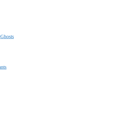
 Ghosts
ants