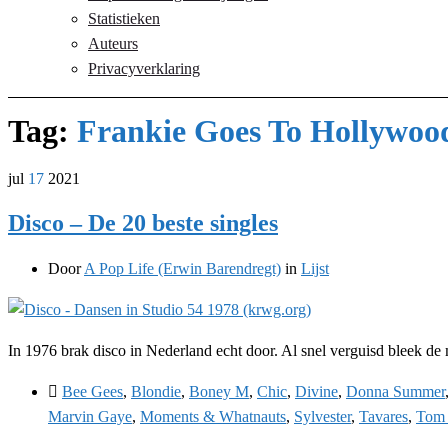
Statistieken
Auteurs
Privacyverklaring
Tag:
Frankie Goes To Hollywoo
jul
17
2021
Disco – De 20 beste singles
Door
A Pop Life (Erwin Barendregt)
in
Lijst
In 1976 brak disco in Nederland echt door. Al snel verguisd bleek de 
Bee Gees
,
Blondie
,
Boney M
,
Chic
,
Divine
,
Donna Summer
Marvin Gaye
,
Moments & Whatnauts
,
Sylvester
,
Tavares
,
Tom