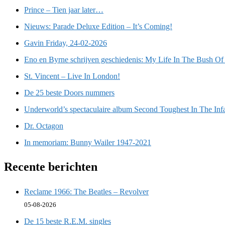
Prince – Tien jaar later…
Nieuws: Parade Deluxe Edition – It’s Coming!
Gavin Friday, 24-02-2026
Eno en Byrne schrijven geschiedenis: My Life In The Bush Of
St. Vincent – Live In London!
De 25 beste Doors nummers
Underworld’s spectaculaire album Second Toughest In The Inf
Dr. Octagon
In memoriam: Bunny Wailer 1947-2021
Recente berichten
Reclame 1966: The Beatles – Revolver
05-08-2026
De 15 beste R.E.M. singles