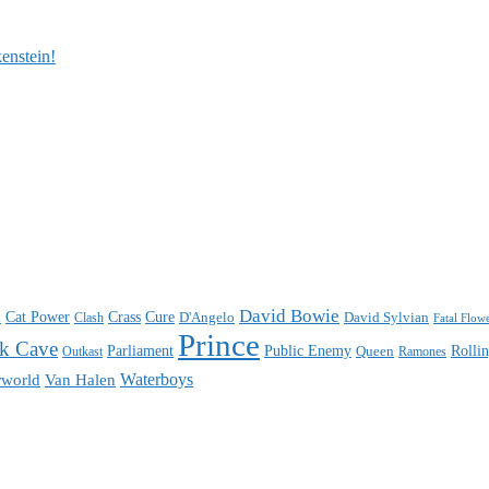
enstein!
n
David Bowie
Cat Power
Crass
Cure
D'Angelo
David Sylvian
Clash
Fatal Flow
Prince
k Cave
Parliament
Public Enemy
Rolli
Queen
Ramones
Outkast
Waterboys
world
Van Halen