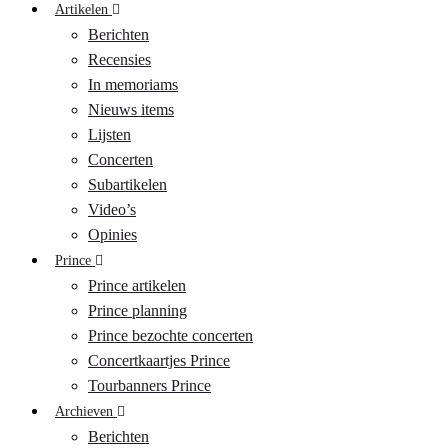
Artikelen
Berichten
Recensies
In memoriams
Nieuws items
Lijsten
Concerten
Subartikelen
Video’s
Opinies
Prince
Prince artikelen
Prince planning
Prince bezochte concerten
Concertkaartjes Prince
Tourbanners Prince
Archieven
Berichten