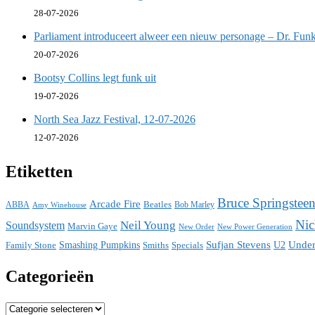
28-07-2026
Parliament introduceert alweer een nieuw personage – Dr. Funk
20-07-2026
Bootsy Collins legt funk uit
19-07-2026
North Sea Jazz Festival, 12-07-2026
12-07-2026
Etiketten
Bruce Springstee
Arcade Fire
ABBA
Beatles
Bob Marley
Amy Winehouse
Nic
Neil Young
Soundsystem
Marvin Gaye
New Power Generation
New Order
Sufjan Stevens
Under
Family Stone
Smashing Pumpkins
Smiths
Specials
U2
Categorieën
Categorieën