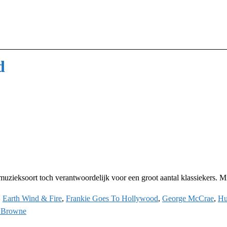
d
muzieksoort toch verantwoordelijk voor een groot aantal klassiekers. Mi
,
Earth Wind & Fire
,
Frankie Goes To Hollywood
,
George McCrae
,
Hu
 Browne