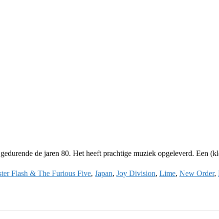
 gedurende de jaren 80. Het heeft prachtige muziek opgeleverd. Een (kle
er Flash & The Furious Five
,
Japan
,
Joy Division
,
Lime
,
New Order
,