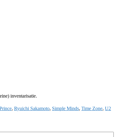
ine) inventarisatie.
Prince
,
Ryuichi Sakamoto
,
Simple Minds
,
Time Zone
,
U2