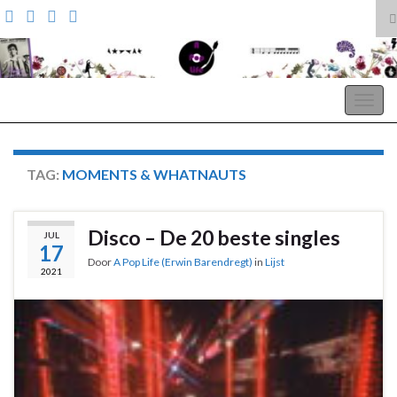
T
z
Search for:
A Pop Life
Togg
navig
TAG:
MOMENTS & WHATNAUTS
Disco – De 20 beste singles
JUL
17
Door
A Pop Life (Erwin Barendregt)
in
Lijst
2021