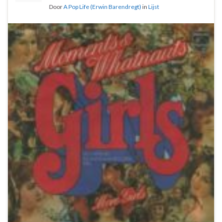
Door
A Pop Life (Erwin Barendregt)
in
Lijst