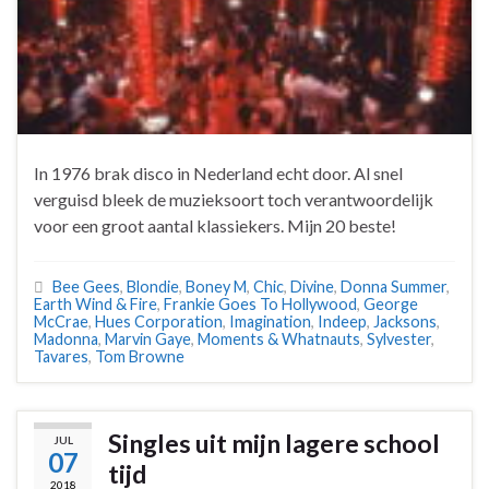
In 1976 brak disco in Nederland echt door. Al snel
verguisd bleek de muzieksoort toch verantwoordelijk
voor een groot aantal klassiekers. Mijn 20 beste!
Bee Gees
,
Blondie
,
Boney M
,
Chic
,
Divine
,
Donna Summer
,
Earth Wind & Fire
,
Frankie Goes To Hollywood
,
George
McCrae
,
Hues Corporation
,
Imagination
,
Indeep
,
Jacksons
,
Madonna
,
Marvin Gaye
,
Moments & Whatnauts
,
Sylvester
,
Tavares
,
Tom Browne
Singles uit mijn lagere school
JUL
07
tijd
2018