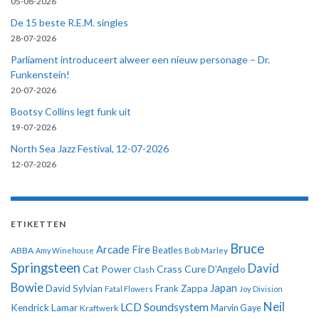
05-08-2026
De 15 beste R.E.M. singles
28-07-2026
Parliament introduceert alweer een nieuw personage – Dr.
Funkenstein!
20-07-2026
Bootsy Collins legt funk uit
19-07-2026
North Sea Jazz Festival, 12-07-2026
12-07-2026
ETIKETTEN
Bruce
Arcade Fire
ABBA
Beatles
Amy Winehouse
Bob Marley
Springsteen
David
Cat Power
Crass
Cure
D'Angelo
Clash
Bowie
Japan
David Sylvian
Frank Zappa
Fatal Flowers
Joy Division
Neil
LCD Soundsystem
Kendrick Lamar
Kraftwerk
Marvin Gaye