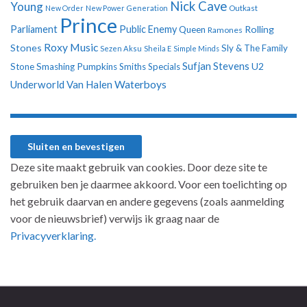
Nick Cave
Young
New Order
New Power Generation
Outkast
Prince
Parliament
Public Enemy
Rolling
Queen
Ramones
Roxy Music
Stones
Sly & The Family
Sezen Aksu
Sheila E
Simple Minds
Sufjan Stevens
U2
Stone
Smashing Pumpkins
Smiths
Specials
Underworld
Van Halen
Waterboys
Deze site maakt gebruik van cookies. Door deze site te
gebruiken ben je daarmee akkoord. Voor een toelichting op
het gebruik daarvan en andere gegevens (zoals aanmelding
voor de nieuwsbrief) verwijs ik graag naar de
Privacyverklaring.