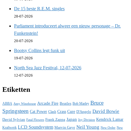
De 15 beste R.E.M. singles
28-07-2026
Parliament introduceert alweer een nieuw personage – Dr.
Funkenstein!
20-07-2026
Bootsy Collins legt funk uit
19-07-2026
North Sea Jazz Festival, 12-07-2026
12-07-2026
Etiketten
Bruce
Arcade Fire
ABBA
Beatles
Bob Marley
Amy Winehouse
Springsteen
David Bowie
Cat Power
Crass
Cure
D'Angelo
Clash
Japan
David Sylvian
Frank Zappa
Kendrick Lamar
Fatal Flowers
Joy Division
Neil Young
LCD Soundsystem
Kraftwerk
Marvin Gaye
New
New Order