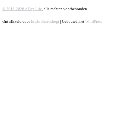
© 2016-2026 A Pop Life
, alle rechten voorbehouden
Ontwikkeld door
Erwin Barendregt
| Gebouwd met
WordPress