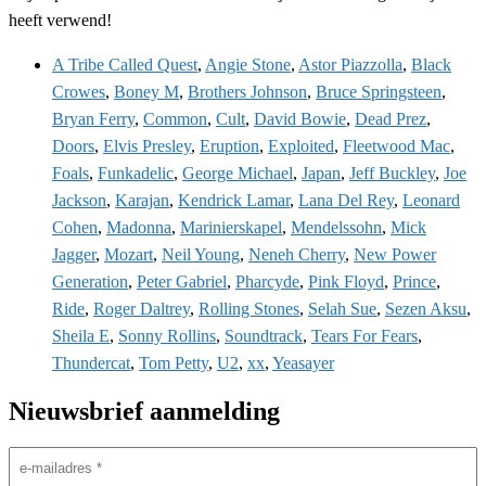
heeft verwend!
A Tribe Called Quest
,
Angie Stone
,
Astor Piazzolla
,
Black
Crowes
,
Boney M
,
Brothers Johnson
,
Bruce Springsteen
,
Bryan Ferry
,
Common
,
Cult
,
David Bowie
,
Dead Prez
,
Doors
,
Elvis Presley
,
Eruption
,
Exploited
,
Fleetwood Mac
,
Foals
,
Funkadelic
,
George Michael
,
Japan
,
Jeff Buckley
,
Joe
Jackson
,
Karajan
,
Kendrick Lamar
,
Lana Del Rey
,
Leonard
Cohen
,
Madonna
,
Marinierskapel
,
Mendelssohn
,
Mick
Jagger
,
Mozart
,
Neil Young
,
Neneh Cherry
,
New Power
Generation
,
Peter Gabriel
,
Pharcyde
,
Pink Floyd
,
Prince
,
Ride
,
Roger Daltrey
,
Rolling Stones
,
Selah Sue
,
Sezen Aksu
,
Sheila E
,
Sonny Rollins
,
Soundtrack
,
Tears For Fears
,
Thundercat
,
Tom Petty
,
U2
,
xx
,
Yeasayer
Nieuwsbrief aanmelding