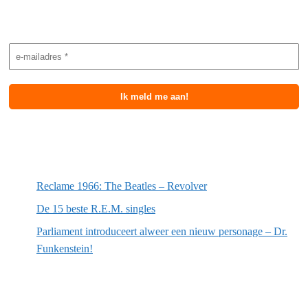
Nieuwsbrief aanmelding
Meest recente berichten
Reclame 1966: The Beatles – Revolver
De 15 beste R.E.M. singles
Parliament introduceert alweer een nieuw personage – Dr.
Funkenstein!
Meest recente recensies