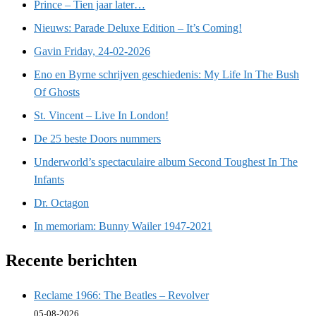
Prince – Tien jaar later…
Nieuws: Parade Deluxe Edition – It’s Coming!
Gavin Friday, 24-02-2026
Eno en Byrne schrijven geschiedenis: My Life In The Bush
Of Ghosts
St. Vincent – Live In London!
De 25 beste Doors nummers
Underworld’s spectaculaire album Second Toughest In The
Infants
Dr. Octagon
In memoriam: Bunny Wailer 1947-2021
Recente berichten
Reclame 1966: The Beatles – Revolver
05-08-2026