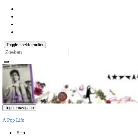
Toggle zoekformulier
Search
for:
Toggle navigatie
A Pop Life
Start