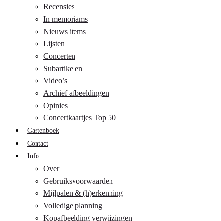
Recensies
In memoriams
Nieuws items
Lijsten
Concerten
Subartikelen
Video’s
Archief afbeeldingen
Opinies
Concertkaartjes Top 50
Gastenboek
Contact
Info
Over
Gebruiksvoorwaarden
Mijlpalen & (h)erkenning
Volledige planning
Kopafbeelding verwijzingen