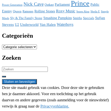
Prince
Nick Cave
Parliament
Public
Power Generation
Outkast
Roxy Music
Enemy
Rolling Stones
Queen
Ramones
Sezen Aksu
Sheila E
Simple
Sufjan
Sly & The Family Stone
Smashing Pumpkins
Smiths
Specials
Minds
Waterboys
Stevens
Underworld
Van Halen
U2
Categorieën
Categorieën
Zoeken
Search
for:
Deze site maakt gebruik van cookies. Door deze site te gebruiken
ben je daarmee akkoord. Voor een toelichting op het gebruik
daarvan en andere gegevens (zoals aanmelding voor de nieuwsbrief)
verwijs ik graag naar de
Privacyverklaring.