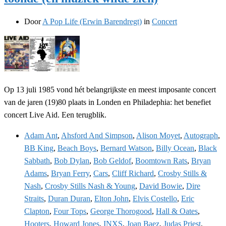
Door
A Pop Life (Erwin Barendregt)
in
Concert
Op 13 juli 1985 vond hét belangrijkste en meest imposante concert
van de jaren (19)80 plaats in Londen en Philadephia: het benefiet
concert Live Aid. Een terugblik.
Adam Ant
,
Ahsford And Simpson
,
Alison Moyet
,
Autograph
,
BB King
,
Beach Boys
,
Bernard Watson
,
Billy Ocean
,
Black
Sabbath
,
Bob Dylan
,
Bob Geldof
,
Boomtown Rats
,
Bryan
Adams
,
Bryan Ferry
,
Cars
,
Cliff Richard
,
Crosby Stills &
Nash
,
Crosby Stills Nash & Young
,
David Bowie
,
Dire
Straits
,
Duran Duran
,
Elton John
,
Elvis Costello
,
Eric
Clapton
,
Four Tops
,
George Thorogood
,
Hall & Oates
,
Hooters
,
Howard Jones
,
INXS
,
Joan Baez
,
Judas Priest
,