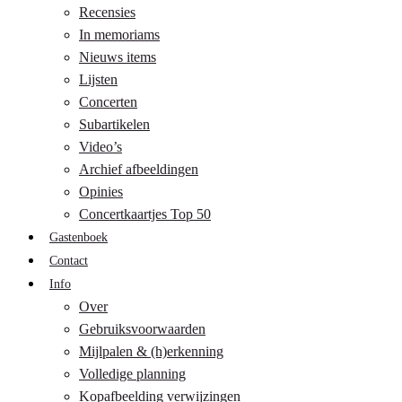
Recensies
In memoriams
Nieuws items
Lijsten
Concerten
Subartikelen
Video’s
Archief afbeeldingen
Opinies
Concertkaartjes Top 50
Gastenboek
Contact
Info
Over
Gebruiksvoorwaarden
Mijlpalen & (h)erkenning
Volledige planning
Kopafbeelding verwijzingen