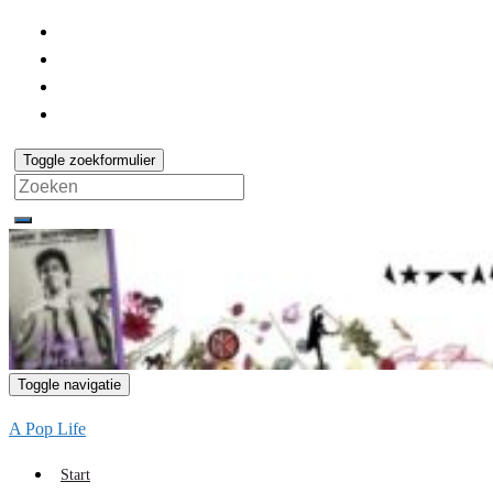
Toggle zoekformulier
Search
for:
Toggle navigatie
A Pop Life
Start