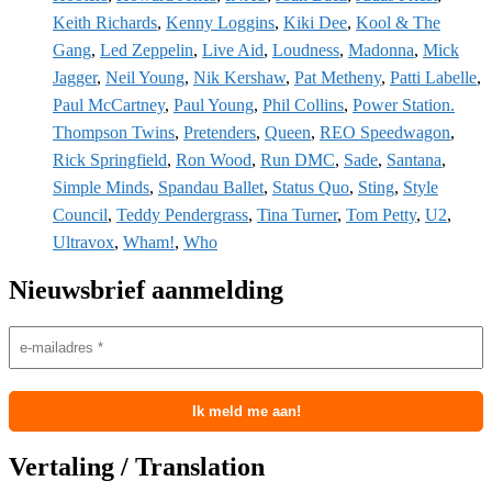
Keith Richards
,
Kenny Loggins
,
Kiki Dee
,
Kool & The
Gang
,
Led Zeppelin
,
Live Aid
,
Loudness
,
Madonna
,
Mick
Jagger
,
Neil Young
,
Nik Kershaw
,
Pat Metheny
,
Patti Labelle
,
Paul McCartney
,
Paul Young
,
Phil Collins
,
Power Station.
Thompson Twins
,
Pretenders
,
Queen
,
REO Speedwagon
,
Rick Springfield
,
Ron Wood
,
Run DMC
,
Sade
,
Santana
,
Simple Minds
,
Spandau Ballet
,
Status Quo
,
Sting
,
Style
Council
,
Teddy Pendergrass
,
Tina Turner
,
Tom Petty
,
U2
,
Ultravox
,
Wham!
,
Who
Nieuwsbrief aanmelding
Vertaling / Translation