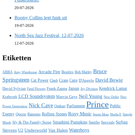
20-07-2026
Bootsy Collins legt funk uit
19-07-2026
North Sea Jazz Festival, 12-07-2026
12-07-2026
Etiketten
Bruce
Arcade Fire
ABBA
Beatles
Bob Marley
Amy Winehouse
Springsteen
David Bowie
Cat Power
Crass
Cure
D'Angelo
Clash
Japan
David Sylvian
Frank Zappa
Kendrick Lamar
Fatal Flowers
Joy Division
Neil Young
LCD Soundsystem
Kraftwerk
Marvin Gaye
New
New Order
Prince
Nick Cave
Parliament
Public
Power Generation
Outkast
Roxy Music
Enemy
Rolling Stones
Queen
Ramones
Sezen Aksu
Sheila E
Simple
Sufjan
Sly & The Family Stone
Smashing Pumpkins
Smiths
Specials
Minds
Waterboys
Stevens
Underworld
Van Halen
U2