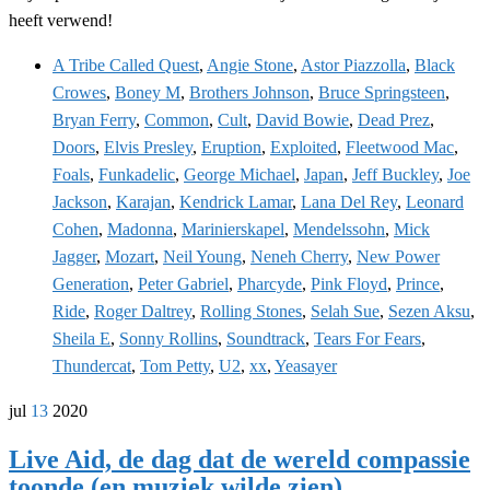
heeft verwend!
A Tribe Called Quest
,
Angie Stone
,
Astor Piazzolla
,
Black
Crowes
,
Boney M
,
Brothers Johnson
,
Bruce Springsteen
,
Bryan Ferry
,
Common
,
Cult
,
David Bowie
,
Dead Prez
,
Doors
,
Elvis Presley
,
Eruption
,
Exploited
,
Fleetwood Mac
,
Foals
,
Funkadelic
,
George Michael
,
Japan
,
Jeff Buckley
,
Joe
Jackson
,
Karajan
,
Kendrick Lamar
,
Lana Del Rey
,
Leonard
Cohen
,
Madonna
,
Marinierskapel
,
Mendelssohn
,
Mick
Jagger
,
Mozart
,
Neil Young
,
Neneh Cherry
,
New Power
Generation
,
Peter Gabriel
,
Pharcyde
,
Pink Floyd
,
Prince
,
Ride
,
Roger Daltrey
,
Rolling Stones
,
Selah Sue
,
Sezen Aksu
,
Sheila E
,
Sonny Rollins
,
Soundtrack
,
Tears For Fears
,
Thundercat
,
Tom Petty
,
U2
,
xx
,
Yeasayer
jul
13
2020
Live Aid, de dag dat de wereld compassie
toonde (en muziek wilde zien)