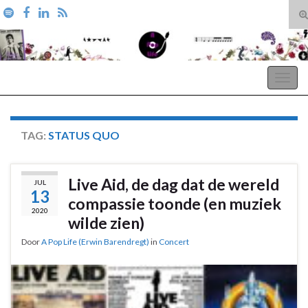
T
zo
Search for:
A Pop Life
Togg
navig
TAG:
STATUS QUO
Live Aid, de dag dat de wereld
JUL
13
compassie toonde (en muziek
2020
wilde zien)
Door
A Pop Life (Erwin Barendregt)
in
Concert