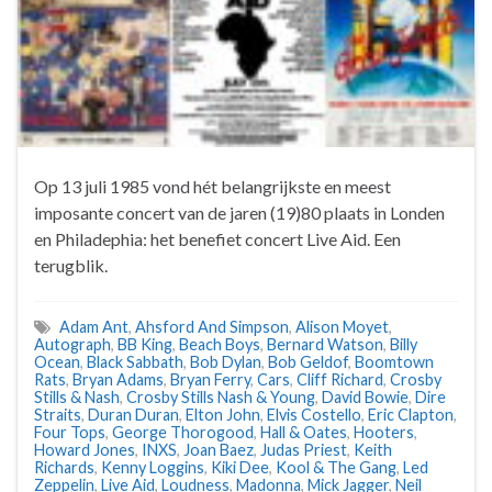
Op 13 juli 1985 vond hét belangrijkste en meest
imposante concert van de jaren (19)80 plaats in Londen
en Philadephia: het benefiet concert Live Aid. Een
terugblik.
Adam Ant
,
Ahsford And Simpson
,
Alison Moyet
,
Autograph
,
BB King
,
Beach Boys
,
Bernard Watson
,
Billy
Ocean
,
Black Sabbath
,
Bob Dylan
,
Bob Geldof
,
Boomtown
Rats
,
Bryan Adams
,
Bryan Ferry
,
Cars
,
Cliff Richard
,
Crosby
Stills & Nash
,
Crosby Stills Nash & Young
,
David Bowie
,
Dire
Straits
,
Duran Duran
,
Elton John
,
Elvis Costello
,
Eric Clapton
,
Four Tops
,
George Thorogood
,
Hall & Oates
,
Hooters
,
Howard Jones
,
INXS
,
Joan Baez
,
Judas Priest
,
Keith
Richards
,
Kenny Loggins
,
Kiki Dee
,
Kool & The Gang
,
Led
Zeppelin
,
Live Aid
,
Loudness
,
Madonna
,
Mick Jagger
,
Neil