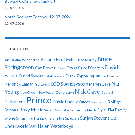
Bootsy Collins legt funk uit
19-07-2026
North Sea Jazz Festival, 12-07-2026
12-07-2026
ETIKETTEN
Bruce
Arcade Fire
ABBA
Beatles
Amy Winehouse
Bob Marley
Springsteen
David
Cat Power
Crass
Cure
D'Angelo
Clash
Bowie
Japan
David Sylvian
Frank Zappa
Fatal Flowers
Joy Division
Neil
LCD Soundsystem
Kendrick Lamar
Kraftwerk
Marvin Gaye
Nick Cave
Young
New Order
New Power Generation
Outkast
Prince
Parliament
Public Enemy
Rolling
Queen
Ramones
Roxy Music
Stones
Sly & The Family
Sezen Aksu
Sheila E
Simple Minds
Sufjan Stevens
U2
Stone
Smashing Pumpkins
Smiths
Specials
Underworld
Van Halen
Waterboys