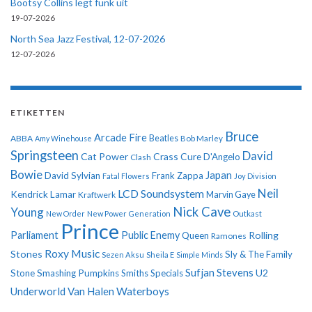
Bootsy Collins legt funk uit
19-07-2026
North Sea Jazz Festival, 12-07-2026
12-07-2026
ETIKETTEN
Bruce
Arcade Fire
ABBA
Beatles
Amy Winehouse
Bob Marley
Springsteen
David
Cat Power
Crass
Cure
D'Angelo
Clash
Bowie
Japan
David Sylvian
Frank Zappa
Fatal Flowers
Joy Division
Neil
LCD Soundsystem
Kendrick Lamar
Kraftwerk
Marvin Gaye
Nick Cave
Young
New Order
New Power Generation
Outkast
Prince
Parliament
Public Enemy
Rolling
Queen
Ramones
Roxy Music
Stones
Sly & The Family
Sezen Aksu
Sheila E
Simple Minds
Sufjan Stevens
U2
Stone
Smashing Pumpkins
Smiths
Specials
Underworld
Van Halen
Waterboys