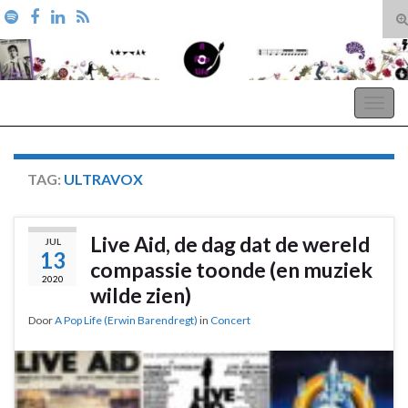
T
zo
Search for:
A Pop Life
Togg
navig
TAG:
ULTRAVOX
Live Aid, de dag dat de wereld
JUL
13
compassie toonde (en muziek
2020
wilde zien)
Door
A Pop Life (Erwin Barendregt)
in
Concert