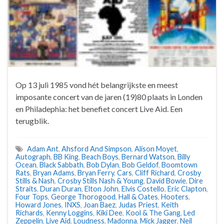
Op 13 juli 1985 vond hét belangrijkste en meest
imposante concert van de jaren (19)80 plaats in Londen
en Philadephia: het benefiet concert Live Aid. Een
terugblik.
Adam Ant
,
Ahsford And Simpson
,
Alison Moyet
,
Autograph
,
BB King
,
Beach Boys
,
Bernard Watson
,
Billy
Ocean
,
Black Sabbath
,
Bob Dylan
,
Bob Geldof
,
Boomtown
Rats
,
Bryan Adams
,
Bryan Ferry
,
Cars
,
Cliff Richard
,
Crosby
Stills & Nash
,
Crosby Stills Nash & Young
,
David Bowie
,
Dire
Straits
,
Duran Duran
,
Elton John
,
Elvis Costello
,
Eric Clapton
,
Four Tops
,
George Thorogood
,
Hall & Oates
,
Hooters
,
Howard Jones
,
INXS
,
Joan Baez
,
Judas Priest
,
Keith
Richards
,
Kenny Loggins
,
Kiki Dee
,
Kool & The Gang
,
Led
Zeppelin
,
Live Aid
,
Loudness
,
Madonna
,
Mick Jagger
,
Neil