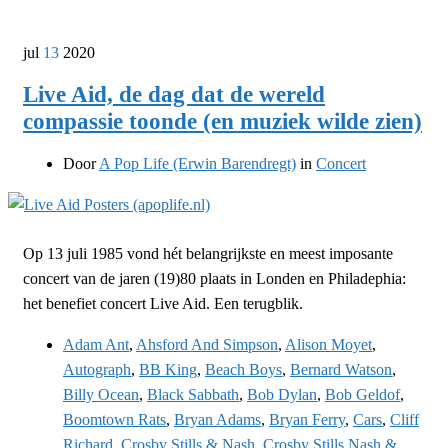
jul
13
2020
Live Aid, de dag dat de wereld
compassie toonde (en muziek wilde zien)
Door
A Pop Life (Erwin Barendregt)
in
Concert
Op 13 juli 1985 vond hét belangrijkste en meest imposante
concert van de jaren (19)80 plaats in Londen en Philadephia:
het benefiet concert Live Aid. Een terugblik.
Adam Ant
,
Ahsford And Simpson
,
Alison Moyet
,
Autograph
,
BB King
,
Beach Boys
,
Bernard Watson
,
Billy Ocean
,
Black Sabbath
,
Bob Dylan
,
Bob Geldof
,
Boomtown Rats
,
Bryan Adams
,
Bryan Ferry
,
Cars
,
Cliff
Richard
,
Crosby Stills & Nash
,
Crosby Stills Nash &