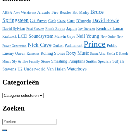
Bruce
Arcade Fire
ABBA
Beatles
Bob Marley
Amy Winehouse
Springsteen
David Bowie
Cat Power
Crass
Cure
D'Angelo
Clash
Japan
David Sylvian
Frank Zappa
Kendrick Lamar
Fatal Flowers
Joy Division
Neil Young
LCD Soundsystem
Kraftwerk
Marvin Gaye
New
New Order
Prince
Nick Cave
Parliament
Public
Power Generation
Outkast
Roxy Music
Enemy
Rolling Stones
Queen
Ramones
Sezen Aksu
Sheila E
Simple
Sufjan
Sly & The Family Stone
Smashing Pumpkins
Smiths
Specials
Minds
Waterboys
Stevens
Underworld
Van Halen
U2
Categorieën
Categorieën
Zoeken
Search
for: