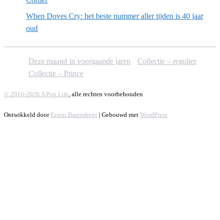
When Doves Cry: het beste nummer aller tijden is 40 jaar
oud
Deze maand in voorgaande jaren
Collectie – regulier
Collectie – Prince
© 2016-2026 A Pop Life
, alle rechten voorbehouden
Ontwikkeld door
Erwin Barendregt
| Gebouwd met
WordPress