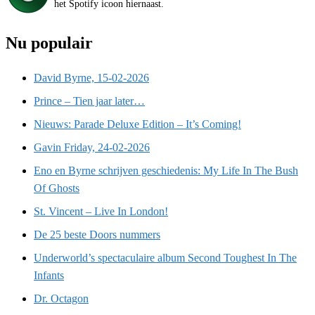
het Spotify icoon hiernaast.
Nu populair
David Byrne, 15-02-2026
Prince – Tien jaar later…
Nieuws: Parade Deluxe Edition – It’s Coming!
Gavin Friday, 24-02-2026
Eno en Byrne schrijven geschiedenis: My Life In The Bush
Of Ghosts
St. Vincent – Live In London!
De 25 beste Doors nummers
Underworld’s spectaculaire album Second Toughest In The
Infants
Dr. Octagon