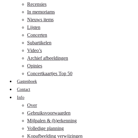
Recensies
In memoriams
Nieuws items
Lijsten
Concerten
Subartikelen
Video’s
Archief afbeeldingen
Opinies
Concertkaartjes Top 50
Gastenboek
Contact
Info
Over
Gebruiksvoorwaarden
Mijlpalen & (h)erkenning
Volledige planning
Kopafbeelding verwijzingen