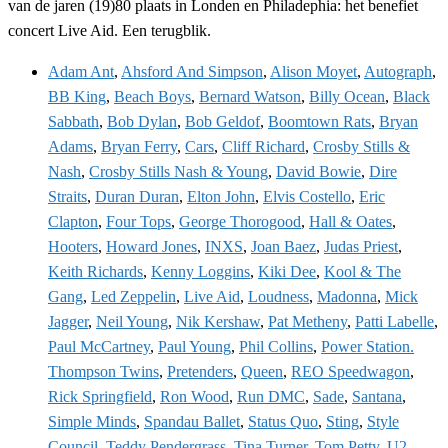
van de jaren (19)80 plaats in Londen en Philadephia: het benefiet
concert Live Aid. Een terugblik.
Adam Ant
,
Ahsford And Simpson
,
Alison Moyet
,
Autograph
,
BB King
,
Beach Boys
,
Bernard Watson
,
Billy Ocean
,
Black
Sabbath
,
Bob Dylan
,
Bob Geldof
,
Boomtown Rats
,
Bryan
Adams
,
Bryan Ferry
,
Cars
,
Cliff Richard
,
Crosby Stills &
Nash
,
Crosby Stills Nash & Young
,
David Bowie
,
Dire
Straits
,
Duran Duran
,
Elton John
,
Elvis Costello
,
Eric
Clapton
,
Four Tops
,
George Thorogood
,
Hall & Oates
,
Hooters
,
Howard Jones
,
INXS
,
Joan Baez
,
Judas Priest
,
Keith Richards
,
Kenny Loggins
,
Kiki Dee
,
Kool & The
Gang
,
Led Zeppelin
,
Live Aid
,
Loudness
,
Madonna
,
Mick
Jagger
,
Neil Young
,
Nik Kershaw
,
Pat Metheny
,
Patti Labelle
,
Paul McCartney
,
Paul Young
,
Phil Collins
,
Power Station.
Thompson Twins
,
Pretenders
,
Queen
,
REO Speedwagon
,
Rick Springfield
,
Ron Wood
,
Run DMC
,
Sade
,
Santana
,
Simple Minds
,
Spandau Ballet
,
Status Quo
,
Sting
,
Style
Council
,
Teddy Pendergrass
,
Tina Turner
,
Tom Petty
,
U2
,