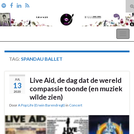
T
zo
Search for:
A Pop Life
Togg
navig
TAG:
SPANDAU BALLET
Live Aid, de dag dat de wereld
JUL
13
compassie toonde (en muziek
2020
wilde zien)
Door
A Pop Life (Erwin Barendregt)
in
Concert