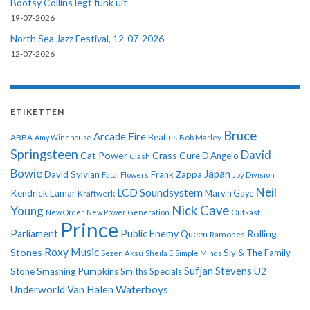
Bootsy Collins legt funk uit
19-07-2026
North Sea Jazz Festival, 12-07-2026
12-07-2026
ETIKETTEN
Bruce
Arcade Fire
ABBA
Beatles
Amy Winehouse
Bob Marley
Springsteen
David
Cat Power
Crass
Cure
D'Angelo
Clash
Bowie
Japan
David Sylvian
Frank Zappa
Fatal Flowers
Joy Division
Neil
LCD Soundsystem
Kendrick Lamar
Kraftwerk
Marvin Gaye
Nick Cave
Young
New Order
New Power Generation
Outkast
Prince
Parliament
Public Enemy
Rolling
Queen
Ramones
Roxy Music
Stones
Sly & The Family
Sezen Aksu
Sheila E
Simple Minds
Sufjan Stevens
U2
Stone
Smashing Pumpkins
Smiths
Specials
Underworld
Van Halen
Waterboys