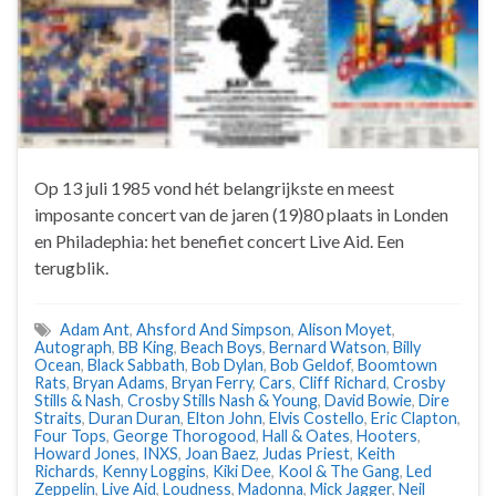
Op 13 juli 1985 vond hét belangrijkste en meest
imposante concert van de jaren (19)80 plaats in Londen
en Philadephia: het benefiet concert Live Aid. Een
terugblik.
Adam Ant
,
Ahsford And Simpson
,
Alison Moyet
,
Autograph
,
BB King
,
Beach Boys
,
Bernard Watson
,
Billy
Ocean
,
Black Sabbath
,
Bob Dylan
,
Bob Geldof
,
Boomtown
Rats
,
Bryan Adams
,
Bryan Ferry
,
Cars
,
Cliff Richard
,
Crosby
Stills & Nash
,
Crosby Stills Nash & Young
,
David Bowie
,
Dire
Straits
,
Duran Duran
,
Elton John
,
Elvis Costello
,
Eric Clapton
,
Four Tops
,
George Thorogood
,
Hall & Oates
,
Hooters
,
Howard Jones
,
INXS
,
Joan Baez
,
Judas Priest
,
Keith
Richards
,
Kenny Loggins
,
Kiki Dee
,
Kool & The Gang
,
Led
Zeppelin
,
Live Aid
,
Loudness
,
Madonna
,
Mick Jagger
,
Neil